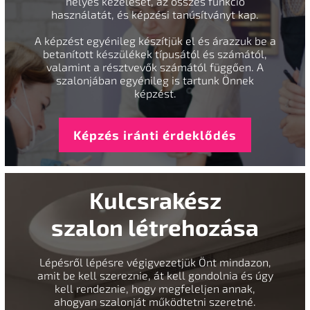
helyes kezelését, az összes funkció
használatát, és képzési tanúsítványt kap.
A képzést egyénileg készítjük el és árazzuk be a
betanított készülékek típusától és számától,
valamint a résztvevők számától függően. A
szalonjában egyénileg is tartunk Önnek
képzést.
Képzés iránti érdeklődés
Kulcsrakész
szalon létrehozása
Lépésről lépésre végigvezetjük Önt mindazon,
amit be kell szereznie, át kell gondolnia és úgy
kell rendeznie, hogy megfeleljen annak,
ahogyan szalonját működtetni szeretné.