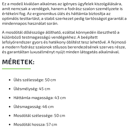
Ez a modell kiválóan alkalmas az igényes ügyfelek kiszolgálására,
amit nemcsak a vendégek, hanem a fodrász szalon személyzete is
értékelni fog. Az ergonomikus ülés és háttámla biztosítja az
optimális testtartást, a stabil szerkezet pedig tartósságot garantál a
mindennapos használat során.
A mosdótál dőlésszöge állítható, ezáltal könnyedén illeszthető a
különböző testmagasságú vendégekhez. A beépített
lefolyórendszer gyors és hatékony öblítést tesz lehetővé. A fejmosó
a modern fodrász szalonok stílusos berendezésének szerves része,
és garantáltan luxusélményt nyújt minden látogatás alkalmával.
MÉRETEK:
Ülés szélessége: 50 cm
Ülésmélység: 45 cm
Háttámla magassága: 43 cm
Ülésmagasság: 46 cm
Mosdótál szélessége: 50 cm
Mosdótál hossza: 57 cm