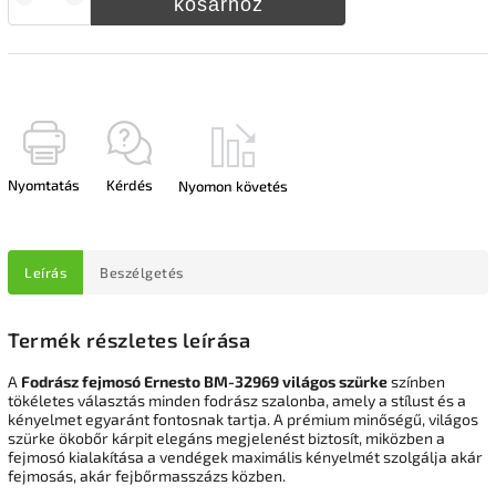
kosárhoz
Nyomtatás
Kérdés
Nyomon követés
Leírás
Beszélgetés
Termék részletes leírása
A
Fodrász fejmosó Ernesto BM-32969 világos szürke
színben
tökéletes választás minden fodrász szalonba, amely a stílust és a
kényelmet egyaránt fontosnak tartja. A prémium minőségű, világos
szürke ökobőr kárpit elegáns megjelenést biztosít, miközben a
fejmosó kialakítása a vendégek maximális kényelmét szolgálja akár
fejmosás, akár fejbőrmasszázs közben.