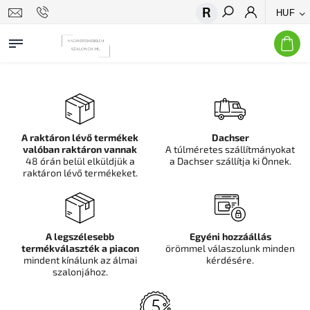
HUF
Keresés
A raktáron lévő termékek
Dachser
valóban raktáron vannak
A túlméretes szállítmányokat
48 órán belül elküldjük a
a Dachser szállítja ki Önnek.
raktáron lévő termékeket.
A legszélesebb
Egyéni hozzáállás
termékválaszték a piacon
örömmel válaszolunk minden
mindent kínálunk az álmai
kérdésére.
szalonjához.