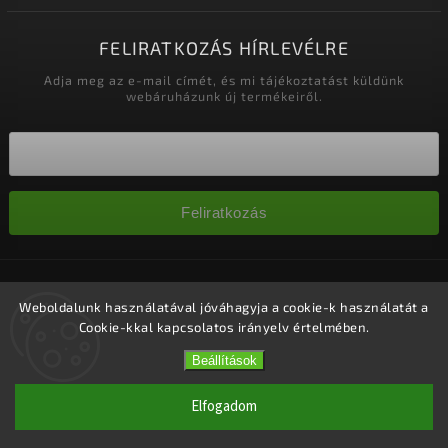
FELIRATKOZÁS HÍRLEVÉLRE
Adja meg az e-mail címét, és mi tájékoztatást küldünk
webáruházunk új termékeiről.
Feliratkozás
Copyright 2026
Nagykereskedelem-szalonok
. Minden jog
fenntartva.
Weboldalunk használatával jóváhagyja a cookie-k használatát a
Cookie-kkal kapcsolatos irányelv értelmében.
Süti beállítások szerkesztése
Vytvořil
Shoptet
| Design
Shoptak.cz.
Beállítások
Elfogadom
1 #