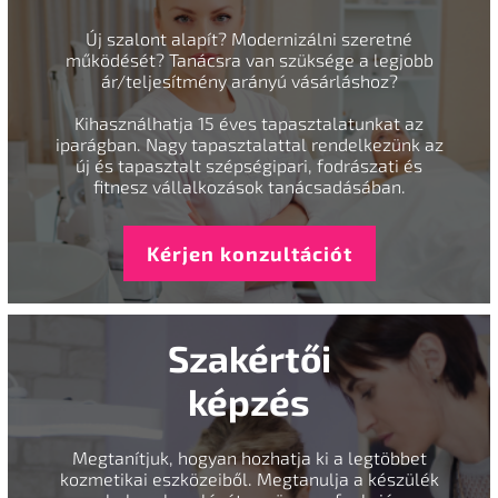
Új szalont alapít? Modernizálni szeretné
működését? Tanácsra van szüksége a legjobb
ár/teljesítmény arányú vásárláshoz?
Kihasználhatja 15 éves tapasztalatunkat az
iparágban. Nagy tapasztalattal rendelkezünk az
új és tapasztalt szépségipari, fodrászati és
fitnesz vállalkozások tanácsadásában.
Kérjen konzultációt
Szakértői
képzés
Megtanítjuk, hogyan hozhatja ki a legtöbbet
kozmetikai eszközeiből. Megtanulja a készülék