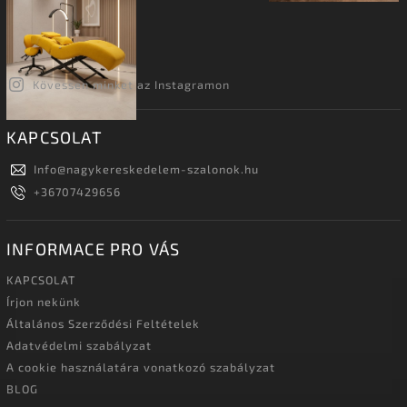
Kövessen minket az Instagramon
KAPCSOLAT
Info
@
nagykereskedelem-szalonok.hu
+36707429656
INFORMACE PRO VÁS
KAPCSOLAT
Írjon nekünk
Általános Szerződési Feltételek
Adatvédelmi szabályzat
A cookie használatára vonatkozó szabályzat
BLOG