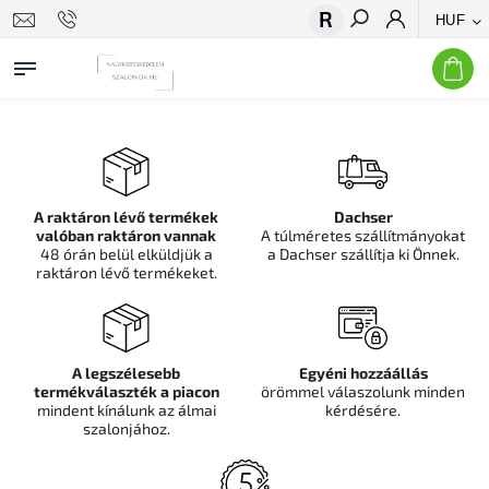
HUF
Keresés
A raktáron lévő termékek
Dachser
valóban raktáron vannak
A túlméretes szállítmányokat
48 órán belül elküldjük a
a Dachser szállítja ki Önnek.
raktáron lévő termékeket.
A legszélesebb
Egyéni hozzáállás
termékválaszték a piacon
örömmel válaszolunk minden
mindent kínálunk az álmai
kérdésére.
szalonjához.