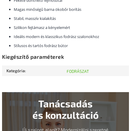
Fekete dönthető fejmosótál
Magas minőségű barna ökobőr borítás
Stabil, masszív kialakítás
Szilikon fejtámasz a kényelemért
Ideális modern és klasszikus fodrász szalonokhoz
Stílusos és tartós fodrász bútor
Kiegészítő paraméterek
Kategória
:
FODRÁSZAT
Tanácsadás
és konzultáció
Új szalont alapít? Modernizálni szeretné