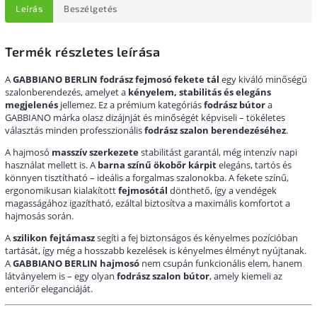
Leírás
Beszélgetés
Termék részletes leírása
A
GABBIANO BERLIN fodrász fejmosó fekete tál
egy kiváló minőségű
szalonberendezés, amelyet a
kényelem, stabilitás és elegáns
megjelenés
jellemez. Ez a prémium kategóriás
fodrász bútor
a
GABBIANO márka olasz dizájnját és minőségét képviseli – tökéletes
választás minden professzionális
fodrász szalon berendezéséhez
.
A hajmosó
masszív szerkezete
stabilitást garantál, még intenzív napi
használat mellett is. A
barna színű ökobőr kárpit
elegáns, tartós és
könnyen tisztítható – ideális a forgalmas szalonokba. A fekete színű,
ergonomikusan kialakított
fejmosótál
dönthető, így a vendégek
magasságához igazítható, ezáltal biztosítva a maximális komfortot a
hajmosás során.
A
szilikon fejtámasz
segíti a fej biztonságos és kényelmes pozícióban
tartását, így még a hosszabb kezelések is kényelmes élményt nyújtanak.
A
GABBIANO BERLIN hajmosó
nem csupán funkcionális elem, hanem
látványelem is – egy olyan
fodrász szalon bútor
, amely kiemeli az
enteriőr eleganciáját.