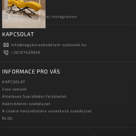
Kövessen minket az Instagramon
KAPCSOLAT
Info
@
nagykereskedelem-szalonok.hu
+36707429656
INFORMACE PRO VÁS
KAPCSOLAT
Írjon nekünk
Általános Szerződési Feltételek
Adatvédelmi szabályzat
A cookie használatára vonatkozó szabályzat
BLOG