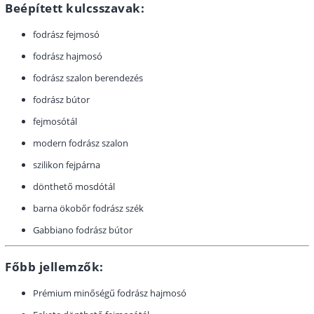
Beépített kulcsszavak:
fodrász fejmosó
fodrász hajmosó
fodrász szalon berendezés
fodrász bútor
fejmosótál
modern fodrász szalon
szilikon fejpárna
dönthető mosdótál
barna ökobőr fodrász szék
Gabbiano fodrász bútor
Főbb jellemzők:
Prémium minőségű fodrász hajmosó