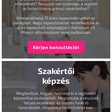
működését? Tanácsra van szüksége a legjobb
ár/teljesítmény arányú vásárláshoz?
Kihasználhatja 15 éves tapasztalatunkat az
iparágban. Nagy tapasztalattal rendelkezünk az
új és tapasztalt szépségipari, fodrászati és
fitnesz vállalkozások tanácsadásában.
Kérjen konzultációt
Szakértői
képzés
Megtanítjuk, hogyan hozhatja ki a legtöbbet
kozmetikai eszközeiből. Megtanulja a készülék
helyes kezelését, az összes funkció
használatát, és képzési tanúsítványt kap.