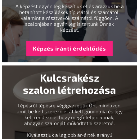
A képzést egyénileg készítjük el és árazzuk be a
betanított készülékek típusától és számától,
valamint a résztvevők számától függően. A
szalonjában egyénileg is tartunk Önnek
képzést.
Képzés iránti érdeklődés
Kulcsrakész
szalon létrehozása
Lépésről lépésre végigvezetjük Önt mindazon,
amit be kell szereznie, át kell gondolnia és úgy
kell rendeznie, hogy megfeleljen annak,
ahogyan szalonját működtetni szeretné.
Kiválasztjuk a legjobb ár-érték arányú