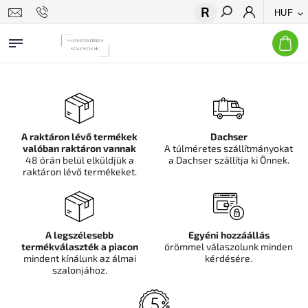
HUF
Keresés
A raktáron lévő termékek
Dachser
valóban raktáron vannak
A túlméretes szállítmányokat
48 órán belül elküldjük a
a Dachser szállítja ki Önnek.
raktáron lévő termékeket.
A legszélesebb
Egyéni hozzáállás
termékválaszték a piacon
örömmel válaszolunk minden
mindent kínálunk az álmai
kérdésére.
szalonjához.