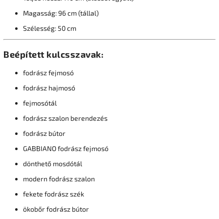
Magasság: 96 cm (tállal)
Szélesség: 50 cm
Beépített kulcsszavak:
fodrász fejmosó
fodrász hajmosó
fejmosótál
fodrász szalon berendezés
fodrász bútor
GABBIANO fodrász fejmosó
dönthető mosdótál
modern fodrász szalon
fekete fodrász szék
ökobőr fodrász bútor