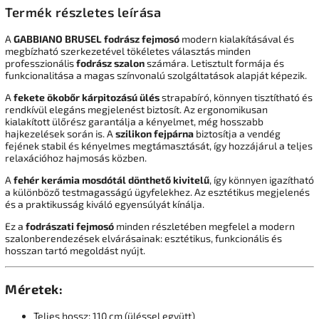
Termék részletes leírása
A
GABBIANO BRUSEL fodrász fejmosó
modern kialakításával és
megbízható szerkezetével tökéletes választás minden
professzionális
fodrász szalon
számára. Letisztult formája és
funkcionalitása a magas színvonalú szolgáltatások alapját képezik.
A
fekete ökobőr kárpitozású ülés
strapabíró, könnyen tisztítható és
rendkívül elegáns megjelenést biztosít. Az ergonomikusan
kialakított ülőrész garantálja a kényelmet, még hosszabb
hajkezelések során is. A
szilikon fejpárna
biztosítja a vendég
fejének stabil és kényelmes megtámasztását, így hozzájárul a teljes
relaxációhoz hajmosás közben.
A
fehér kerámia mosdótál dönthető kivitelű
, így könnyen igazítható
a különböző testmagasságú ügyfelekhez. Az esztétikus megjelenés
és a praktikusság kiváló egyensúlyát kínálja.
Ez a
fodrászati fejmosó
minden részletében megfelel a modern
szalonberendezések elvárásainak: esztétikus, funkcionális és
hosszan tartó megoldást nyújt.
Méretek:
Teljes hossz: 110 cm (üléssel együtt)