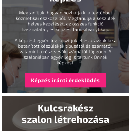
Megtanítjuk, hogyan hozhatja ki a legtöbbet
kozmetikai eszközeiből. Megtanulja a készülék
helyes kezelését, az összes funkció
használatát, és képzési tanúsítványt kap.
A képzést egyénileg készítjük el és árazzuk be a
betanított készülékek típusától és számától,
valamint a résztvevők számától függően. A
szalonjában egyénileg is tartunk Önnek
képzést.
Képzés iránti érdeklődés
Kulcsrakész
szalon létrehozása