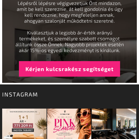
Lépésről lépésre végigvezetjük Önt mindazon,
amit be kell szereznie, át kell gondolnia és úgy
kell rendeznie, hogy megfeleljen annak,
ahogyan szalonját működtetni szeretné.
Kiválasztjuk a legjobb ár-érték arányú
termékeket, és személyre szabott csomagot
állítunk össze Önnek. Nagyobb projektek esetén
akár 15%-os egyedi kedvezményt is kínálunk.
Kérjen kulcsrakész segítséget
INSTAGRAM