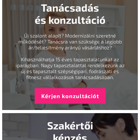
Tanácsadás
és konzultáció
Új szalont alapít? Modernizálni szeretné
működését? Tanácsra van szüksége a legjobb
ár/teljesítmény arányú vásárláshoz?
Kihasználhatja 15 éves tapasztalatunkat az
iparágban. Nagy tapasztalattal rendelkezünk az
új és tapasztalt szépségipari, fodrászati és
fitnesz vállalkozások tanácsadásában.
Kérjen konzultációt
Szakértői
képzés