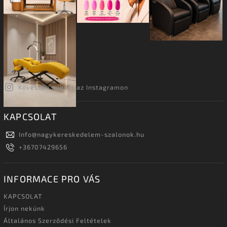
Kövessen minket az Instagramon
KAPCSOLAT
Info
@
nagykereskedelem-szalonok.hu
+36707429656
INFORMACE PRO VÁS
KAPCSOLAT
Írjon nekünk
Általános Szerződési Feltételek