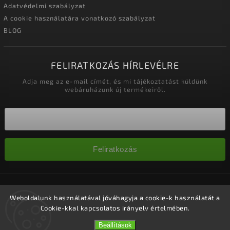
Adatvédelmi szabályzat
A cookie használatára vonatkozó szabályzat
BLOG
FELIRATKOZÁS HÍRLEVÉLRE
Adja meg az e-mail címét, és mi tájékoztatást küldünk
webáruházunk új termékeiről.
Feliratkozás
Copyright 2026
Nagykereskedelem-szalonok
. Minden jog
fenntartva.
Weboldalunk használatával jóváhagyja a cookie-k használatát a
Cookie-kkal kapcsolatos irányelv értelmében.
Süti beállítások szerkesztése
Vytvořil
Shoptet
| Design
Shoptak.cz.
Beállítások