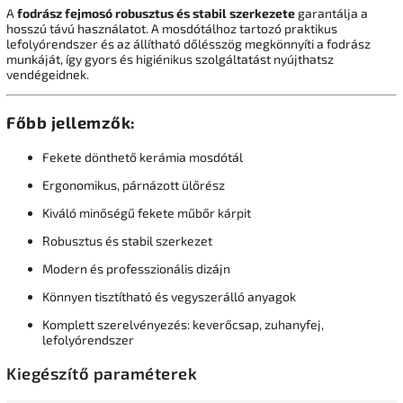
A
fodrász fejmosó robusztus és stabil szerkezete
garantálja a
hosszú távú használatot. A mosdótálhoz tartozó praktikus
lefolyórendszer és az állítható dőlésszög megkönnyíti a fodrász
munkáját, így gyors és higiénikus szolgáltatást nyújthatsz
vendégeidnek.
Főbb jellemzők:
Fekete dönthető kerámia mosdótál
Ergonomikus, párnázott ülőrész
Kiváló minőségű fekete műbőr kárpit
Robusztus és stabil szerkezet
Modern és professzionális dizájn
Könnyen tisztítható és vegyszerálló anyagok
Komplett szerelvényezés: keverőcsap, zuhanyfej,
lefolyórendszer
Kiegészítő paraméterek