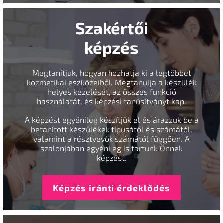
Szakértői
képzés
Megtanítjuk, hogyan hozhatja ki a legtöbbet
kozmetikai eszközeiből. Megtanulja a készülék
helyes kezelését, az összes funkció
használatát, és képzési tanúsítványt kap.
A képzést egyénileg készítjük el és árazzuk be a
betanított készülékek típusától és számától,
valamint a résztvevők számától függően. A
szalonjában egyénileg is tartunk Önnek
képzést.
Képzés iránti érdeklődés