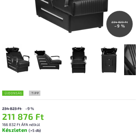
234 823 Ft
–9 %
ÚJDONSÁG
TIPP
234 823 Ft
–9 %
211 876 Ft
166 832 Ft ÁFA nélkül
Készleten
(>5 db)