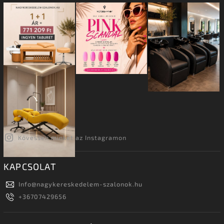
Kövessen minket az Instagramon
KAPCSOLAT
Info
@
nagykereskedelem-szalonok.hu
+36707429656