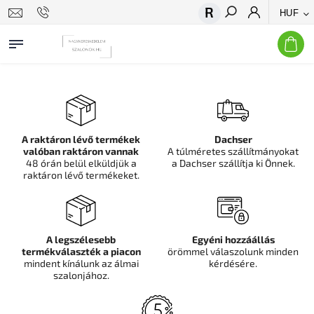
HUF
Keresés
A raktáron lévő termékek
Dachser
valóban raktáron vannak
A túlméretes szállítmányokat
48 órán belül elküldjük a
a Dachser szállítja ki Önnek.
raktáron lévő termékeket.
A legszélesebb
Egyéni hozzáállás
termékválaszték a piacon
örömmel válaszolunk minden
mindent kínálunk az álmai
kérdésére.
szalonjához.