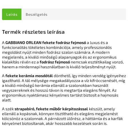
Leírás
Beszélgetés
Termék részletes leírása
A
GABBIANO ORLEAN fekete fodrász fejmosó
a luxus és a
funkcionalitás tökéletes kombinációja, amely professzionális
megoldást nyújt minden fodrász szalon számára. A modern
megjelenés, a kiváló minőségű alapanyagok és az ergonomikus
kialakítás révén ez a
fodrász fejmosó
nemcsak esztétikailag vonzó,
hanem a mindennapi használatban is kiváló teljesítményt nyújt.
A
fekete kerámia mosdótál
dönthető, így minden vendég igényeihez
igazítható. A tál mélysége megakadályozza a víz kifröccsenését, míg
a kiváló minőségű kerámia ellenáll a szalonokban használt
vegyszereknek és hosszú távon is megtartja elegáns fényét. Az
ergonomikus nyaktámasz kényelmes tartást biztosít a hajmosás
alatt.
A szék
strapabíró, fekete műbőr kárpitozással
készült, amely
ellenáll a kopásnak, könnyen tisztítható és elegáns megjelenést
kölcsönöz a szalonnak. A párnázott ülőrész, a háttámla és a karfák
kényelmet biztosítanak, akár hosszabb kezelések során is.