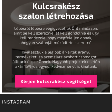
Kulcsrakész
szalon létrehozása
Lépésről lépésre végigvezetjük Önt mindazon,
amit be kell szereznie, át kell gondolnia és úgy
kell rendeznie, hogy megfeleljen annak,
ahogyan szalonját működtetni szeretné.
Kiválasztjuk a legjobb ár-érték arányú
termékeket, és személyre szabott csomagot
állítunk össze Önnek. Nagyobb projektek esetén
akár 15%-os egyedi kedvezményt is kínálunk.
Kérjen kulcsrakész segítséget
INSTAGRAM