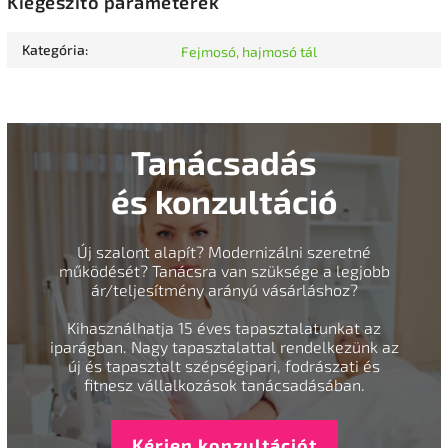
Kiegészítő paraméterek
Kategória
:
Fejmosó, hajmosó tál
Tanácsadás
és konzultáció
Új szalont alapít? Modernizálni szeretné
működését? Tanácsra van szüksége a legjobb
ár/teljesítmény arányú vásárláshoz?
Kihasználhatja 15 éves tapasztalatunkat az
iparágban. Nagy tapasztalattal rendelkezünk az
új és tapasztalt szépségipari, fodrászati és
fitnesz vállalkozások tanácsadásában.
Kérjen konzultációt