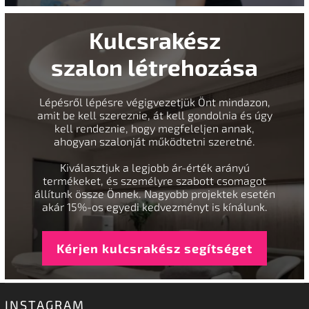
Kulcsrakész
szalon létrehozása
Lépésről lépésre végigvezetjük Önt mindazon,
amit be kell szereznie, át kell gondolnia és úgy
kell rendeznie, hogy megfeleljen annak,
ahogyan szalonját működtetni szeretné.
Kiválasztjuk a legjobb ár-érték arányú
termékeket, és személyre szabott csomagot
állítunk össze Önnek. Nagyobb projektek esetén
akár 15%-os egyedi kedvezményt is kínálunk.
Kérjen kulcsrakész segítséget
INSTAGRAM