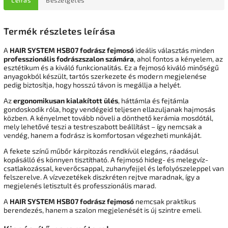
Termék részletes leírása
A
HAIR SYSTEM HSB07 fodrász fejmosó
ideális választás minden
professzionális fodrászszalon számára
, ahol fontos a kényelem, az
esztétikum és a kiváló funkcionalitás. Ez a fejmosó kiváló minőségű
anyagokból készült, tartós szerkezete és modern megjelenése
pedig biztosítja, hogy hosszú távon is megállja a helyét.
Az
ergonomikusan kialakított ülés
, háttámla és fejtámla
gondoskodik róla, hogy vendégeid teljesen ellazuljanak hajmosás
közben. A kényelmet tovább növeli a dönthető kerámia mosdótál,
mely lehetővé teszi a testreszabott beállítást – így nemcsak a
vendég, hanem a fodrász is komfortosan végezheti munkáját.
A fekete színű műbőr kárpitozás rendkívül elegáns, ráadásul
kopásálló és könnyen tisztítható. A fejmosó hideg- és melegvíz-
csatlakozással, keverőcsappal, zuhanyfejjel és lefolyószeleppel van
felszerelve. A vízvezetékek diszkréten rejtve maradnak, így a
megjelenés letisztult és professzionális marad.
A
HAIR SYSTEM HSB07 fodrász fejmosó
nemcsak praktikus
berendezés, hanem a szalon megjelenését is új szintre emeli.