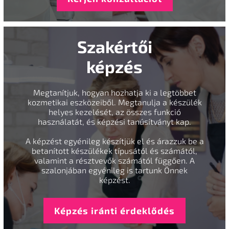
Szakértői
képzés
Megtanítjuk, hogyan hozhatja ki a legtöbbet
kozmetikai eszközeiből. Megtanulja a készülék
helyes kezelését, az összes funkció
használatát, és képzési tanúsítványt kap.
A képzést egyénileg készítjük el és árazzuk be a
betanított készülékek típusától és számától,
valamint a résztvevők számától függően. A
szalonjában egyénileg is tartunk Önnek
képzést.
Képzés iránti érdeklődés