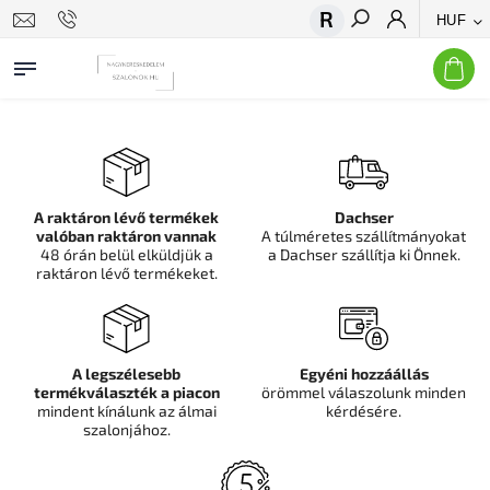
HUF
Keresés
A raktáron lévő termékek
Dachser
valóban raktáron vannak
A túlméretes szállítmányokat
48 órán belül elküldjük a
a Dachser szállítja ki Önnek.
raktáron lévő termékeket.
A legszélesebb
Egyéni hozzáállás
termékválaszték a piacon
örömmel válaszolunk minden
mindent kínálunk az álmai
kérdésére.
szalonjához.