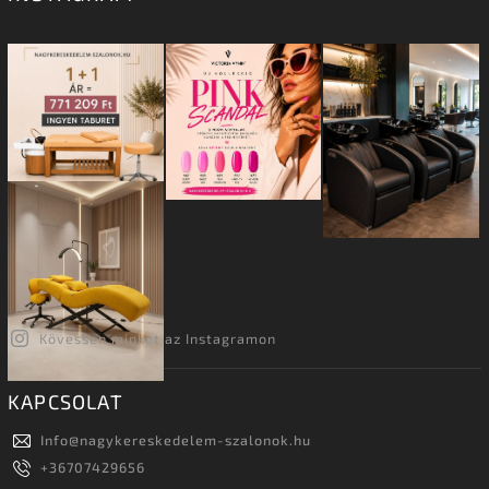
Kövessen minket az Instagramon
KAPCSOLAT
Info
@
nagykereskedelem-szalonok.hu
+36707429656