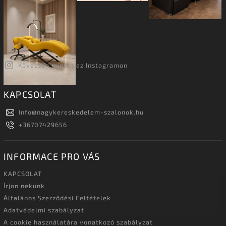
Kövessen minket az Instagramon
KAPCSOLAT
Info
@
nagykereskedelem-szalonok.hu
+36707429656
INFORMACE PRO VÁS
KAPCSOLAT
Írjon nekünk
Általános Szerződési Feltételek
Adatvédelmi szabályzat
A cookie használatára vonatkozó szabályzat