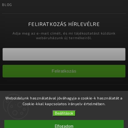
BLOG
FELIRATKOZÁS HÍRLEVÉLRE
Adja meg az e-mail címét, és mi tájékoztatást küldünk
webáruházunk új termékeiről.
Feliratkozás
Copyright 2026
Nagykereskedelem-szalonok
. Minden jog
fenntartva.
Weboldalunk használatával jóváhagyja a cookie-k használatát a
Cookie-kkal kapcsolatos irányelv értelmében.
Süti beállítások szerkesztése
Vytvořil
Shoptet
| Design
Shoptak.cz.
Beállítások
Elfogadom