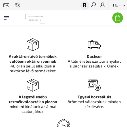
HUF
Keresés
A raktáron lévő termékek
Dachser
valóban raktáron vannak
A túlméretes szállítmányokat
48 órán belül elküldjük a
a Dachser szállítja ki Önnek.
raktáron lévő termékeket.
A legszélesebb
Egyéni hozzáállás
termékválaszték a piacon
örömmel válaszolunk minden
mindent kínálunk az álmai
kérdésére.
szalonjához.