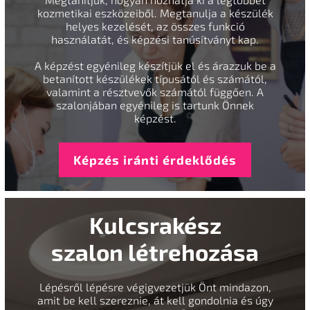
kozmetikai eszközeiből. Megtanulja a készülék
helyes kezelését, az összes funkció
használatát, és képzési tanúsítványt kap.
A képzést egyénileg készítjük el és árazzuk be a
betanított készülékek típusától és számától,
valamint a résztvevők számától függően. A
szalonjában egyénileg is tartunk Önnek
képzést.
Képzés iránti érdeklődés
Kulcsrakész
szalon létrehozása
Lépésről lépésre végigvezetjük Önt mindazon,
amit be kell szereznie, át kell gondolnia és úgy