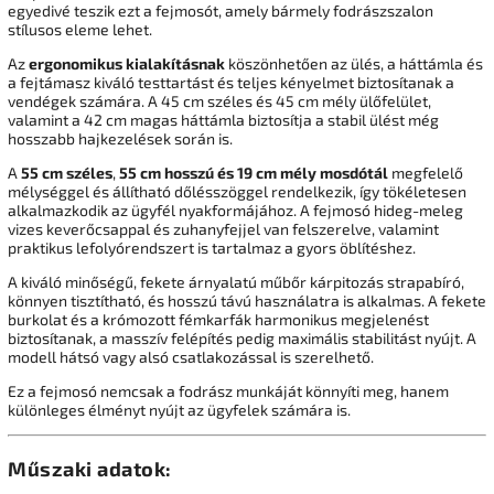
egyedivé teszik ezt a fejmosót, amely bármely fodrászszalon
stílusos eleme lehet.
Az
ergonomikus kialakításnak
köszönhetően az ülés, a háttámla és
a fejtámasz kiváló testtartást és teljes kényelmet biztosítanak a
vendégek számára. A 45 cm széles és 45 cm mély ülőfelület,
valamint a 42 cm magas háttámla biztosítja a stabil ülést még
hosszabb hajkezelések során is.
A
55 cm széles
,
55 cm hosszú és 19 cm mély mosdótál
megfelelő
mélységgel és állítható dőlésszöggel rendelkezik, így tökéletesen
alkalmazkodik az ügyfél nyakformájához. A fejmosó hideg-meleg
vizes keverőcsappal és zuhanyfejjel van felszerelve, valamint
praktikus lefolyórendszert is tartalmaz a gyors öblítéshez.
A kiváló minőségű, fekete árnyalatú műbőr kárpitozás strapabíró,
könnyen tisztítható, és hosszú távú használatra is alkalmas. A fekete
burkolat és a krómozott fémkarfák harmonikus megjelenést
biztosítanak, a masszív felépítés pedig maximális stabilitást nyújt. A
modell hátsó vagy alsó csatlakozással is szerelhető.
Ez a fejmosó nemcsak a fodrász munkáját könnyíti meg, hanem
különleges élményt nyújt az ügyfelek számára is.
Műszaki adatok: