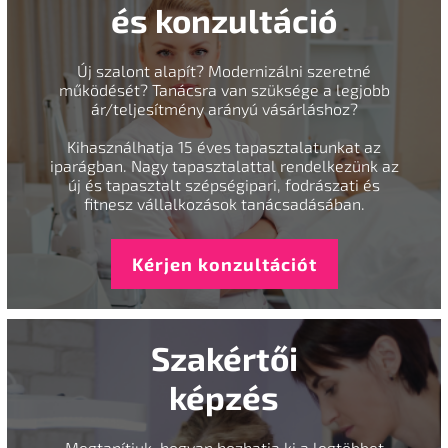
és konzultáció
Új szalont alapít? Modernizálni szeretné
működését? Tanácsra van szüksége a legjobb
ár/teljesítmény arányú vásárláshoz?
Kihasználhatja 15 éves tapasztalatunkat az
iparágban. Nagy tapasztalattal rendelkezünk az
új és tapasztalt szépségipari, fodrászati és
fitnesz vállalkozások tanácsadásában.
Kérjen konzultációt
Szakértői
képzés
Megtanítjuk, hogyan hozhatja ki a legtöbbet