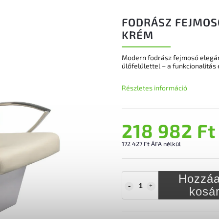
FODRÁSZ FEJMOSÓ
KRÉM
Modern fodrász fejmosó elegáns
ülőfelülettel – a funkcionalitás 
Részletes információ
218 982 Ft
172 427 Ft ÁFA nélkül
Hozzáa
kosá