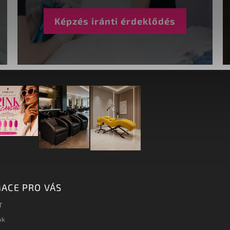
Képzés iránti érdeklődés
ACE PRO VÁS
T
nk