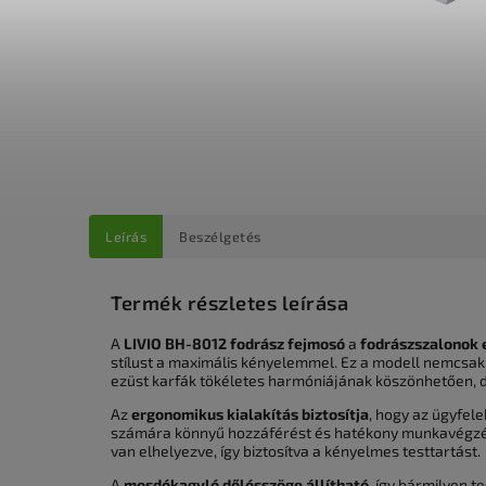
Leírás
Beszélgetés
Termék részletes leírása
A
LIVIO BH-8012 fodrász fejmosó
a
fodrászszalonok 
stílust a maximális kényelemmel. Ez a modell nemcsak 
ezüst karfák tökéletes harmóniájának köszönhetően, d
Az
ergonomikus kialakítás biztosítja
, hogy az ügyfel
számára könnyű hozzáférést és hatékony munkavégzést
van elhelyezve, így biztosítva a kényelmes testtartást.
A
mosdókagyló dőlésszöge állítható
, így bármilyen 