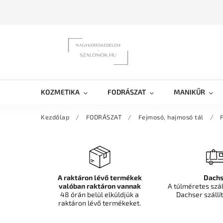
KOZMETIKA
FODRÁSZAT
MANIKŰR
Kezdőlap
/
FODRÁSZAT
/
Fejmosó, hajmosó tál
/
A raktáron lévő termékek
Dachs
valóban raktáron vannak
A túlméretes szá
48 órán belül elküldjük a
Dachser szállít
raktáron lévő termékeket.