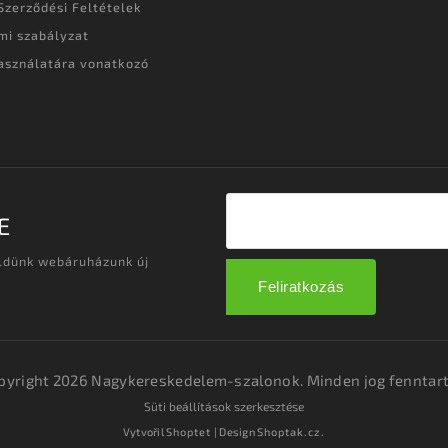
Szerződési Feltételek
mi szabályzat
asználatára vonatkozó
t
E
üldünk webáruházunk új
Feliratkozás
pyright 2026
Nagykereskedelem-szalonok
. Minden jog fenntart
Süti beállítások szerkesztése
Vytvořil
Shoptet
| Design
Shoptak.cz.