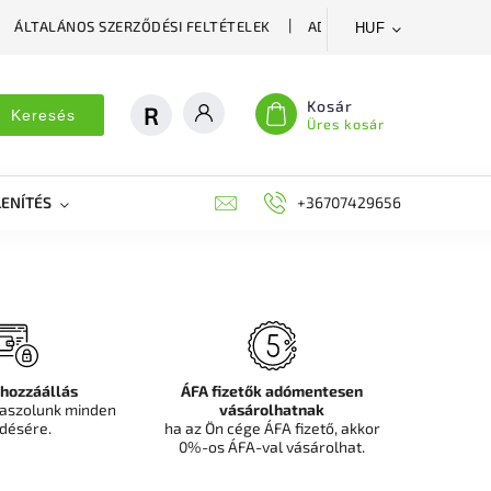
ÁLTALÁNOS SZERZŐDÉSI FELTÉTELEK
ADATVÉDELMI SZABÁLYZA
HUF
Kosár
Keresés
Üres kosár
ENÍTÉS
DEKORÁCIÓS FALPANEL, MŰNÖVÉNY FAL
+36707429656
FIT
 hozzáállás
ÁFA fizetők adómentesen
aszolunk minden
vásárolhatnak
désére.
ha az Ön cége ÁFA fizető, akkor
0%-os ÁFA-val vásárolhat.