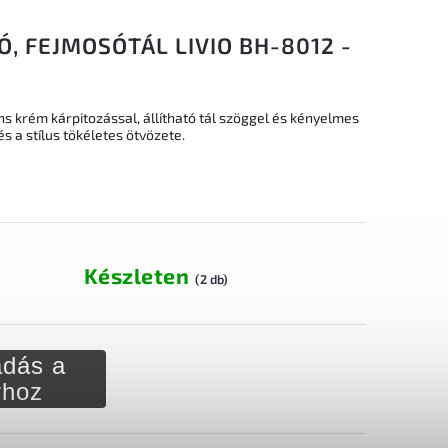
, FEJMOSÓTÁL LIVIO BH-8012 -
 krém kárpitozással, állítható tál szöggel és kényelmes
és a stílus tökéletes ötvözete.
Készleten
(2 db)
dás a
rhoz