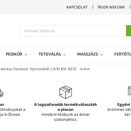
KAPCSOLAT
ÍRJON NEKÜNK
PEDIKŰR
TETOVÁLÁS
MASSZÁZS
FERTŐTL
Fodrász fejmosó, fejmosótál LIVIO BH-8012 - krém
er
A legszélesebb termékválaszték
Egyéni
llítmányokat a
a piacon
örömmel vál
ja ki Önnek.
mindent kínálunk az álmai
kér
szalonjához.