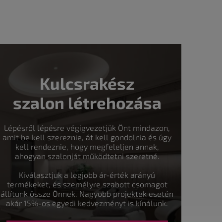
Kulcsrakész
szalon létrehozása
Lépésről lépésre végigvezetjük Önt mindazon,
amit be kell szereznie, át kell gondolnia és úgy
kell rendeznie, hogy megfeleljen annak,
ahogyan szalonját működtetni szeretné.
Kiválasztjuk a legjobb ár-érték arányú
termékeket, és személyre szabott csomagot
állítunk össze Önnek. Nagyobb projektek esetén
akár 15%-os egyedi kedvezményt is kínálunk.