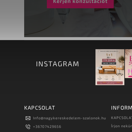
Kérjen konzultációt
INSTAGRAM
KAPCSOLAT
INFORM
KAPCSOLA
Info
@
nagykereskedelem-szalonok.hu
Írjon nekü
+36707429656