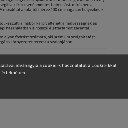
egíti a kifröccsenésmentes hajmosást, miközben a
t. A mosdótál a talajtól mérve 100 cm magasan helyezkedik
ól készült, a műbőr kárpit ellenáll a nedvességnek és
napi használatban is hosszú élettartamot garantál.
en olyan fodrász számára, aki prémium szolgáltatást
egáns környezetet teremt a szalonjában.
atával jóváhagyja a cookie-k használatát a Cookie-kkal
v értelmében.