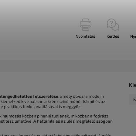
Nyomtatás
Kérdés
Ny
Ki
elengedhetetlen felszerelése
, amely ötvözi a modern
K
kiemelkedik vizuálisan a krém színű műbőr kárpit és az
e praktikus funkcionalitásával is meggyőz.
ek hajmosás közben pihenni tudjanak, miközben a fodrász
 tesz lehetővé. A háttámla és az ülés megfelelő szögben
testmagassághoz és nyaktartáshoz hozzáigazítható. A mély