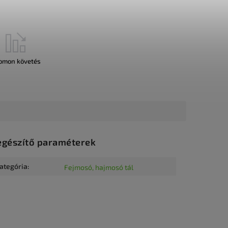
omon követés
egészítő paraméterek
ategória
:
Fejmosó, hajmosó tál