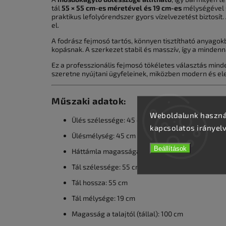
tál
55 × 55 cm-es méretével és 19 cm-es
mélységével s
praktikus lefolyórendszer gyors vízelvezetést biztosí
el.
A fodrász fejmosó tartós, könnyen tisztítható anyagokb
kopásnak. A szerkezet stabil és masszív, így a minden
Ez a professzionális fejmosó tökéletes választás mind
szeretne nyújtani ügyfeleinek, miközben modern és el
Műszaki adatok:
Weboldalunk használ
Ülés szélessége: 45 cm
kapcsolatos irányel
Ülésmélység: 45 cm
Beállítások
Háttámla magassága: 42 cm
Tál szélessége: 55 cm
Tál hossza: 55 cm
Tál mélysége: 19 cm
Magasság a talajtól (tállal): 100 cm