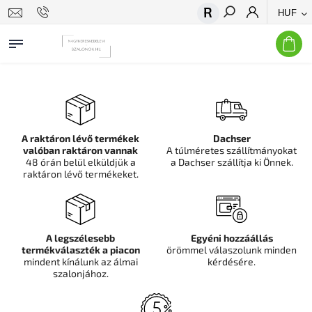
HUF
Keresés
A raktáron lévő termékek
Dachser
valóban raktáron vannak
A túlméretes szállítmányokat
48 órán belül elküldjük a
a Dachser szállítja ki Önnek.
raktáron lévő termékeket.
A legszélesebb
Egyéni hozzáállás
termékválaszték a piacon
örömmel válaszolunk minden
mindent kínálunk az álmai
kérdésére.
szalonjához.