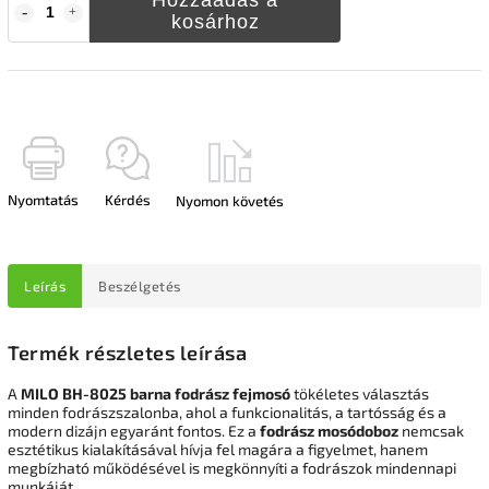
kosárhoz
Nyomtatás
Kérdés
Nyomon követés
Leírás
Beszélgetés
Termék részletes leírása
A
MILO BH-8025 barna fodrász fejmosó
tökéletes választás
minden fodrászszalonba, ahol a funkcionalitás, a tartósság és a
modern dizájn egyaránt fontos. Ez a
fodrász mosódoboz
nemcsak
esztétikus kialakításával hívja fel magára a figyelmet, hanem
megbízható működésével is megkönnyíti a fodrászok mindennapi
munkáját.