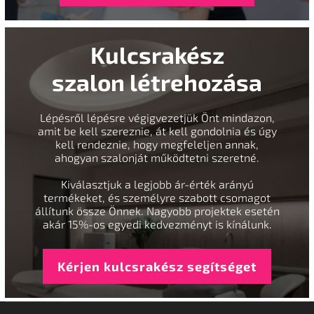
Kulcsrakész
szalon létrehozása
Lépésről lépésre végigvezetjük Önt mindazon,
amit be kell szereznie, át kell gondolnia és úgy
kell rendeznie, hogy megfeleljen annak,
ahogyan szalonját működtetni szeretné.
Kiválasztjuk a legjobb ár-érték arányú
termékeket, és személyre szabott csomagot
állítunk össze Önnek. Nagyobb projektek esetén
akár 15%-os egyedi kedvezményt is kínálunk.
Kérjen kulcsrakész segítséget