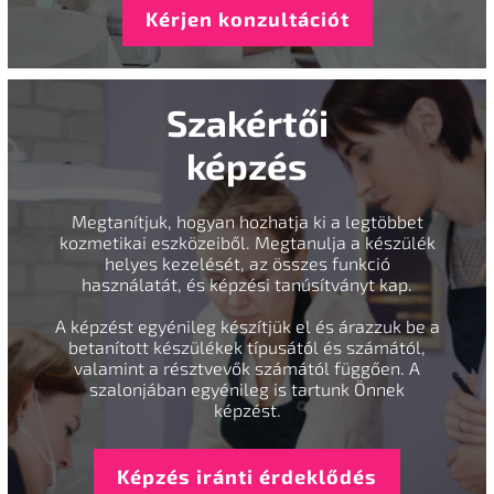
Kérjen konzultációt
Szakértői
képzés
Megtanítjuk, hogyan hozhatja ki a legtöbbet
kozmetikai eszközeiből. Megtanulja a készülék
helyes kezelését, az összes funkció
használatát, és képzési tanúsítványt kap.
A képzést egyénileg készítjük el és árazzuk be a
betanított készülékek típusától és számától,
valamint a résztvevők számától függően. A
szalonjában egyénileg is tartunk Önnek
képzést.
Képzés iránti érdeklődés