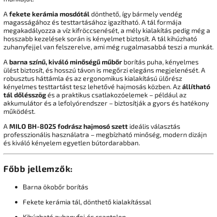
A
fekete kerámia mosdótál
dönthető, így bármely vendég
magasságához és testtartásához igazítható. A tál formája
megakadályozza a víz kifröccsenését, a mély kialakítás pedig még a
hosszabb kezelések során is kényelmet biztosít. A tál kihúzható
zuhanyfejjel van felszerelve, ami még rugalmasabbá teszi a munkát.
A
barna színű, kiváló minőségű műbőr
borítás puha, kényelmes
ülést biztosít, és hosszú távon is megőrzi elegáns megjelenését. A
robusztus háttámla és az ergonomikus kialakítású ülőrész
kényelmes testtartást tesz lehetővé hajmosás közben. Az
állítható
tál dőlésszög
és a praktikus csatlakozóelemek – például az
akkumulátor és a lefolyórendszer – biztosítják a gyors és hatékony
működést.
A
MILO BH-8025 fodrász hajmosó szett
ideális választás
professzionális használatra – megbízható minőség, modern dizájn
és kiváló kényelem egyetlen bútordarabban.
Főbb jellemzők:
Barna ökobőr borítás
Fekete kerámia tál, dönthető kialakítással
Kihúzható zuhanyfej és csaptelep