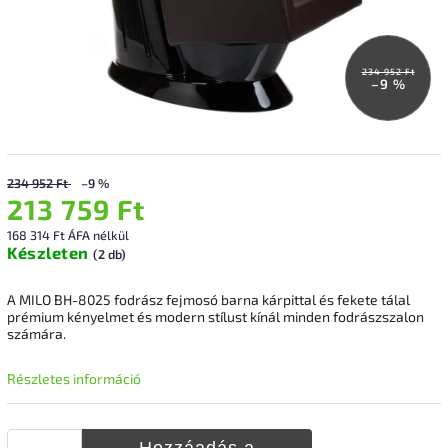
234 952 Ft
–9 %
234 952 Ft
–9 %
213 759 Ft
168 314 Ft ÁFA nélkül
Készleten
(2 db)
A MILO BH-8025 fodrász fejmosó barna kárpittal és fekete tálal
prémium kényelmet és modern stílust kínál minden fodrászszalon
számára.
Részletes információ
Hozzáadás a