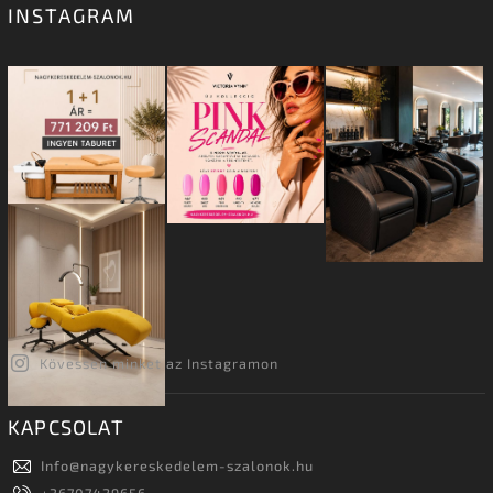
INSTAGRAM
Kövessen minket az Instagramon
KAPCSOLAT
Info
@
nagykereskedelem-szalonok.hu
+36707429656