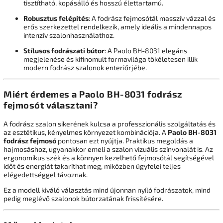
tisztítható, kopásálló és hosszú élettartamú.
Robusztus felépítés
: A fodrász fejmosótál masszív vázzal és
erős szerkezettel rendelkezik, amely ideális a mindennapos
intenzív szalonhasználathoz.
Stílusos fodrászati bútor
: A Paolo BH-8031 elegáns
megjelenése és kifinomult formavilága tökéletesen illik
modern fodrász szalonok enteriőrjébe.
Miért érdemes a Paolo BH-8031 fodrász
fejmosót választani?
A fodrász szalon sikerének kulcsa a professzionális szolgáltatás és
az esztétikus, kényelmes környezet kombinációja. A
Paolo BH-8031
fodrász fejmosó
pontosan ezt nyújtja. Praktikus megoldás a
hajmosáshoz, ugyanakkor emeli a szalon vizuális színvonalát is. Az
ergonomikus szék és a könnyen kezelhető fejmosótál segítségével
időt és energiát takaríthat meg, miközben ügyfelei teljes
elégedettséggel távoznak.
Ez a modell kiváló választás mind újonnan nyíló fodrászatok, mind
pedig meglévő szalonok bútorzatának frissítésére.