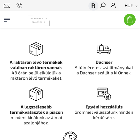
HUF
Keresés
A raktáron lévő termékek
Dachser
valóban raktáron vannak
A túlméretes szállítmányokat
48 órán belül elküldjük a
a Dachser szállítja ki Önnek.
raktáron lévő termékeket.
A legszélesebb
Egyéni hozzáállás
termékválaszték a piacon
örömmel válaszolunk minden
mindent kínálunk az álmai
kérdésére.
szalonjához.