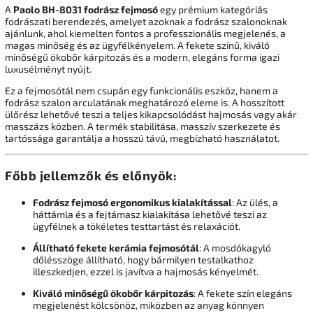
A
Paolo BH-8031 fodrász fejmosó
egy prémium kategóriás
fodrászati berendezés, amelyet azoknak a fodrász szalonoknak
ajánlunk, ahol kiemelten fontos a professzionális megjelenés, a
magas minőség és az ügyfélkényelem. A fekete színű, kiváló
minőségű ökobőr kárpitozás és a modern, elegáns forma igazi
luxusélményt nyújt.
Ez a fejmosótál nem csupán egy funkcionális eszköz, hanem a
fodrász szalon arculatának meghatározó eleme is. A hosszított
ülőrész lehetővé teszi a teljes kikapcsolódást hajmosás vagy akár
masszázs közben. A termék stabilitása, masszív szerkezete és
tartóssága garantálja a hosszú távú, megbízható használatot.
Főbb jellemzők és előnyök:
Fodrász fejmosó ergonomikus kialakítással
: Az ülés, a
háttámla és a fejtámasz kialakítása lehetővé teszi az
ügyfélnek a tökéletes testtartást és relaxációt.
Állítható fekete kerámia fejmosótál
: A mosdókagyló
dőlésszöge állítható, hogy bármilyen testalkathoz
illeszkedjen, ezzel is javítva a hajmosás kényelmét.
Kiváló minőségű ökobőr kárpitozás
: A fekete szín elegáns
megjelenést kölcsönöz, miközben az anyag könnyen