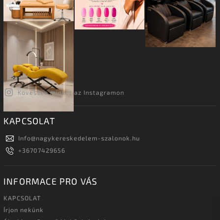
Kövessen minket az Instagramon
KAPCSOLAT
Info
@
nagykereskedelem-szalonok.hu
+36707429656
INFORMACE PRO VÁS
KAPCSOLAT
Írjon nekünk