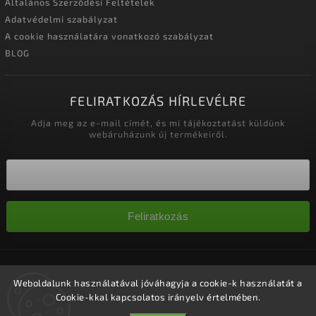
Általános Szerződési Feltételek
Adatvédelmi szabályzat
A cookie használatára vonatkozó szabályzat
BLOG
FELIRATKOZÁS HÍRLEVÉLRE
Adja meg az e-mail címét, és mi tájékoztatást küldünk
webáruházunk új termékeiről.
Feliratkozás
Copyright 2026
Nagykereskedelem-szalonok
. Minden jog
fenntartva.
Weboldalunk használatával jóváhagyja a cookie-k használatát a
Cookie-kkal kapcsolatos irányelv értelmében.
Süti beállítások szerkesztése