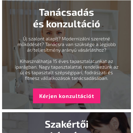
Tanácsadás
és konzultáció
Új szalont alapít? Modernizálni szeretné
működését? Tanácsra van szüksége a legjobb
ár/teljesítmény arányú vásárláshoz?
Kihasználhatja 15 éves tapasztalatunkat az
iparágban. Nagy tapasztalattal rendelkezünk az
új és tapasztalt szépségipari, fodrászati és
fitnesz vállalkozások tanácsadásában.
Kérjen konzultációt
Szakértői