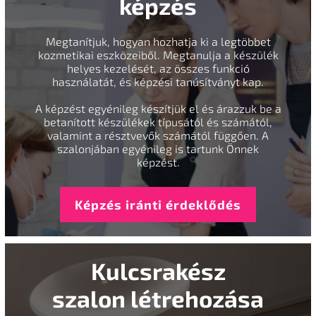
képzés
Megtanítjuk, hogyan hozhatja ki a legtöbbet
kozmetikai eszközeiből. Megtanulja a készülék
helyes kezelését, az összes funkció
használatát, és képzési tanúsítványt kap.
A képzést egyénileg készítjük el és árazzuk be a
betanított készülékek típusától és számától,
valamint a résztvevők számától függően. A
szalonjában egyénileg is tartunk Önnek
képzést.
Képzés iránti érdeklődés
Kulcsrakész
szalon létrehozása