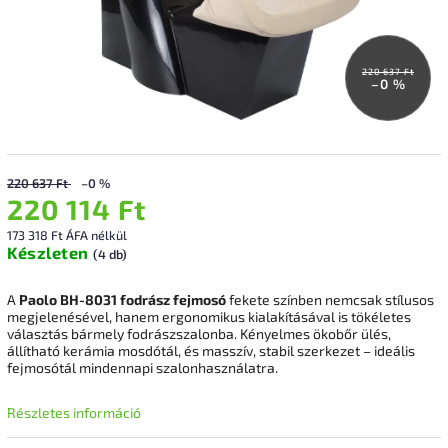
220 637 Ft
–0 %
220 637 Ft
–0 %
220 114 Ft
173 318 Ft ÁFA nélkül
Készleten
(4 db)
A
Paolo BH-8031 fodrász fejmosó
fekete színben nemcsak stílusos
megjelenésével, hanem ergonomikus kialakításával is tökéletes
választás bármely fodrászszalonba. Kényelmes ökobőr ülés,
állítható kerámia mosdótál, és masszív, stabil szerkezet – ideális
fejmosótál mindennapi szalonhasználatra.
Részletes információ