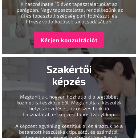
Kihasználhatja 15 éves tapasztalatunkat az
iparágban. Nagy tapasztalattal rendelkezünk az
új és tapasztalt szépségipari, fodrászati és
fitnesz vállalkozások tanácsadásában.
Kérjen konzultációt
Szakértői
képzés
Megtanítjuk, hogyan hozhatja ki a legtöbbet
kozmetikai eszközeiből. Megtanulja a készülék
helyes kezelését, az összes funkció
használatát, és képzési tanúsítványt kap.
A képzést egyénileg készítjük el és árazzuk be a
betanított készülékek típusától és számától,
valamint a résztvevők számától függően. A