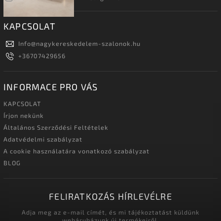
KAPCSOLAT
Info
@
nagykereskedelem-szalonok.hu
+36707429656
INFORMACE PRO VÁS
KAPCSOLAT
Írjon nekünk
Általános Szerződési Feltételek
Adatvédelmi szabályzat
A cookie használatára vonatkozó szabályzat
BLOG
FELIRATKOZÁS HÍRLEVÉLRE
Adja meg az e-mail címét, és mi tájékoztatást küldünk
webáruházunk új termékeiről.