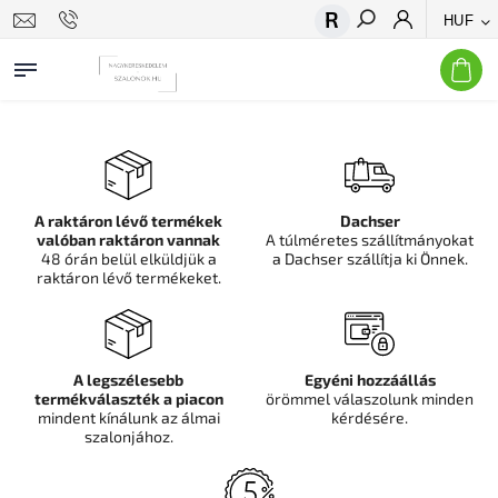
HUF
Keresés
A raktáron lévő termékek
Dachser
valóban raktáron vannak
A túlméretes szállítmányokat
48 órán belül elküldjük a
a Dachser szállítja ki Önnek.
raktáron lévő termékeket.
A legszélesebb
Egyéni hozzáállás
termékválaszték a piacon
örömmel válaszolunk minden
mindent kínálunk az álmai
kérdésére.
szalonjához.