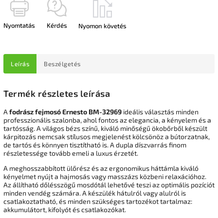
Nyomtatás
Kérdés
Nyomon követés
Leírás
Beszélgetés
Termék részletes leírása
A
fodrász fejmosó Ernesto BM-32969
ideális választás minden
professzionális szalonba, ahol fontos az elegancia, a kényelem és a
tartósság. A világos bézs színű, kiváló minőségű ökobőrből készült
kárpitozás nemcsak stílusos megjelenést kölcsönöz a bútorzatnak,
de tartós és könnyen tisztítható is. A dupla díszvarrás finom
részletessége tovább emeli a luxus érzetét.
A meghosszabbított ülőrész és az ergonomikus háttámla kiváló
kényelmet nyújt a hajmosás vagy masszázs közbeni relaxációhoz.
Az állítható dőlésszögű mosdótál lehetővé teszi az optimális pozíciót
minden vendég számára. A készülék hátulról vagy alulról is
csatlakoztatható, és minden szükséges tartozékot tartalmaz:
akkumulátort, kifolyót és csatlakozókat.