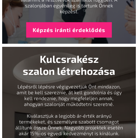
szalonjában egyénileg is tartunk Önnek
képzést.
Képzés iránti érdeklődés
Kulcsrakész
szalon létrehozása
Lépésről lépésre végigvezetjük Önt mindazon,
amit be kell szereznie, át kell gondolnia és úgy
kell rendeznie, hogy megfeleljen annak,
ahogyan szalonját működtetni szeretné.
Kiválasztjuk a legjobb ár-érték arányú
termékeket, és személyre szabott csomagot
állítunk össze Önnek. Nagyobb projektek esetén
akár 15%-os egyedi kedvezményt is kínálunk.