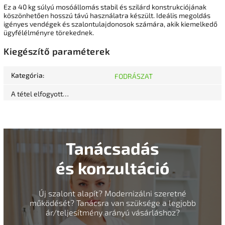
Ez a 40 kg súlyú mosóállomás stabil és szilárd konstrukciójának
köszönhetően hosszú távú használatra készült. Ideális megoldás
igényes vendégek és szalontulajdonosok számára, akik kiemelkedő
ügyfélélményre törekednek.
Kiegészítő paraméterek
Kategória
:
FODRÁSZAT
A tétel elfogyott…
Tanácsadás
és konzultáció
Új szalont alapít? Modernizálni szeretné
működését? Tanácsra van szüksége a legjobb
ár/teljesítmény arányú vásárláshoz?