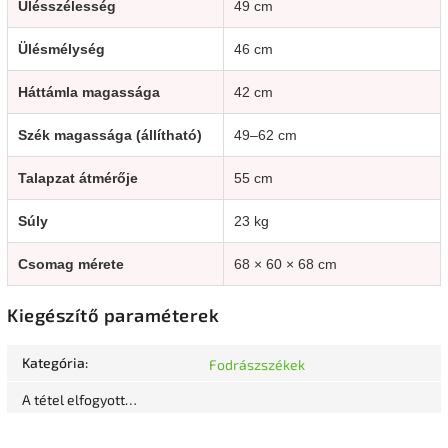
Ülésszélesség
49 cm
Ülésmélység
46 cm
Háttámla magassága
42 cm
Szék magassága (állítható)
49–62 cm
Talapzat átmérője
55 cm
Súly
23 kg
Csomag mérete
68 × 60 × 68 cm
Kiegészítő paraméterek
Kategória
:
Fodrászszékek
A tétel elfogyott…