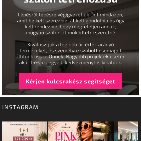
Lépésről lépésre végigvezetjük Önt mindazon,
amit be kell szereznie, át kell gondolnia és úgy
kell rendeznie, hogy megfeleljen annak,
ahogyan szalonját működtetni szeretné.
Kiválasztjuk a legjobb ár-érték arányú
termékeket, és személyre szabott csomagot
állítunk össze Önnek. Nagyobb projektek esetén
akár 15%-os egyedi kedvezményt is kínálunk.
Kérjen kulcsrakész segítséget
INSTAGRAM