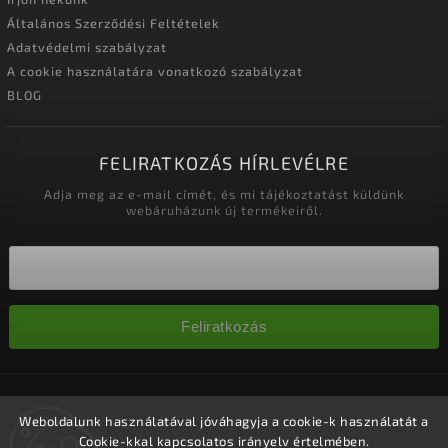
Általános Szerződési Feltételek
Adatvédelmi szabályzat
A cookie használatára vonatkozó szabályzat
BLOG
FELIRATKOZÁS HÍRLEVÉLRE
Adja meg az e-mail címét, és mi tájékoztatást küldünk
webáruházunk új termékeiről.
Feliratkozás
Copyright 2026
Nagykereskedelem-szalonok
. Minden jog
fenntartva.
Weboldalunk használatával jóváhagyja a cookie-k használatát a
Cookie-kkal kapcsolatos irányelv értelmében.
Süti beállítások szerkesztése