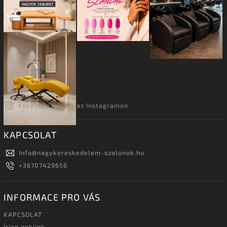
Kövessen minket az Instagramon
KAPCSOLAT
Info
@
nagykereskedelem-szalonok.hu
+36707429656
INFORMACE PRO VÁS
KAPCSOLAT
Írjon nekünk