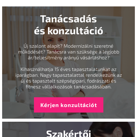
Tanácsadás
és konzultáció
Új szalont alapít? Modernizálni szeretné
működését? Tanácsra van szüksége a legjobb
ár/teljesítmény arányú vásárláshoz?
Kihasználhatja 15 éves tapasztalatunkat az
iparágban. Nagy tapasztalattal rendelkezünk az
új és tapasztalt szépségipari, fodrászati és
fitnesz vállalkozások tanácsadásában.
Kérjen konzultációt
Szakértői