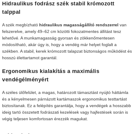
Hidraulikus fodrász szék stabil krómozott
talppal
A szék megbízható
hidraulikus magasságállító rendszerrel
van
felszerelve, amely 49–62 cm közötti fokozatmentes állítást tesz
lehetővé. A munkamagasság gyorsan és zökkenőmentesen
módosítható, akár úgy is, hogy a vendég már helyet foglalt a
székben. A stabil, kerek krómozott talapzat biztonságos működést és
hosszú élettartamot garantál.
Ergonomikus kialakítás a maximális
vendégélményért
A széles ülőfelület, a magas, határozott támasztást nyújtó háttámla
és a kényelmesen párnázott kartámaszok ergonomikus testtartást
biztosítanak. Ez a felépítés garantálja, hogy a vendégek a hosszabb
ideig tartó összetett fodrászati kezelések vagy hajfestések során is
végig teljesen komfortosan érezzék magukat.