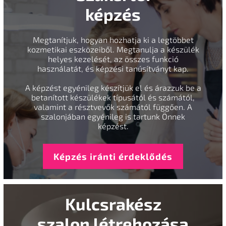
képzés
Megtanítjuk, hogyan hozhatja ki a legtöbbet
kozmetikai eszközeiből. Megtanulja a készülék
helyes kezelését, az összes funkció
használatát, és képzési tanúsítványt kap.
A képzést egyénileg készítjük el és árazzuk be a
betanított készülékek típusától és számától,
valamint a résztvevők számától függően. A
szalonjában egyénileg is tartunk Önnek
képzést.
Képzés iránti érdeklődés
Kulcsrakész
szalon létrehozása