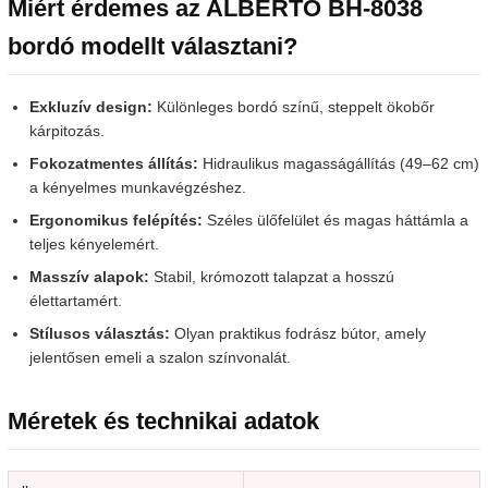
Miért érdemes az ALBERTO BH-8038
bordó modellt választani?
Exkluzív design:
Különleges bordó színű, steppelt ökobőr
kárpitozás.
Fokozatmentes állítás:
Hidraulikus magasságállítás (49–62 cm)
a kényelmes munkavégzéshez.
Ergonomikus felépítés:
Széles ülőfelület és magas háttámla a
teljes kényelemért.
Masszív alapok:
Stabil, krómozott talapzat a hosszú
élettartamért.
Stílusos választás:
Olyan praktikus fodrász bútor, amely
jelentősen emeli a szalon színvonalát.
Méretek és technikai adatok