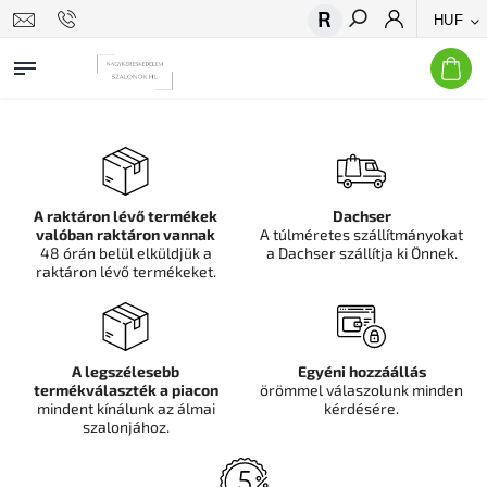
HUF
Keresés
A raktáron lévő termékek
Dachser
valóban raktáron vannak
A túlméretes szállítmányokat
48 órán belül elküldjük a
a Dachser szállítja ki Önnek.
raktáron lévő termékeket.
A legszélesebb
Egyéni hozzáállás
termékválaszték a piacon
örömmel válaszolunk minden
mindent kínálunk az álmai
kérdésére.
szalonjához.