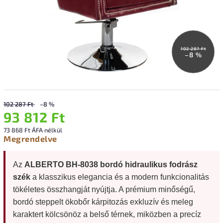
102 287 Ft
–8 %
102 287 Ft
–8 %
93 812 Ft
73 868 Ft ÁFA nélkül
Megrendelve
Az
ALBERTO BH-8038 bordó hidraulikus fodrász
szék
a klasszikus elegancia és a modern funkcionalitás
tökéletes összhangját nyújtja. A prémium minőségű,
bordó steppelt ökobőr kárpitozás exkluzív és meleg
karaktert kölcsönöz a belső térnek, miközben a precíz