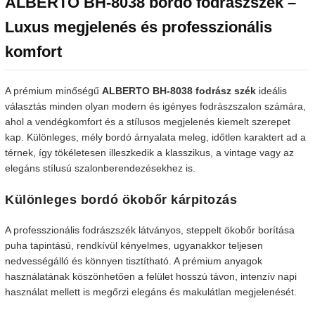
ALBERTO BH-8038 bordó fodrászszék –
Luxus megjelenés és professzionális
komfort
A prémium minőségű
ALBERTO BH-8038 fodrász szék
ideális
választás minden olyan modern és igényes fodrászszalon számára,
ahol a vendégkomfort és a stílusos megjelenés kiemelt szerepet
kap. Különleges, mély bordó árnyalata meleg, időtlen karaktert ad a
térnek, így tökéletesen illeszkedik a klasszikus, a vintage vagy az
elegáns stílusú szalonberendezésekhez is.
Különleges bordó ökobőr kárpitozás
A professzionális fodrászszék látványos, steppelt ökobőr borítása
puha tapintású, rendkívül kényelmes, ugyanakkor teljesen
nedvességálló és könnyen tisztítható. A prémium anyagok
használatának köszönhetően a felület hosszú távon, intenzív napi
használat mellett is megőrzi elegáns és makulátlan megjelenését.