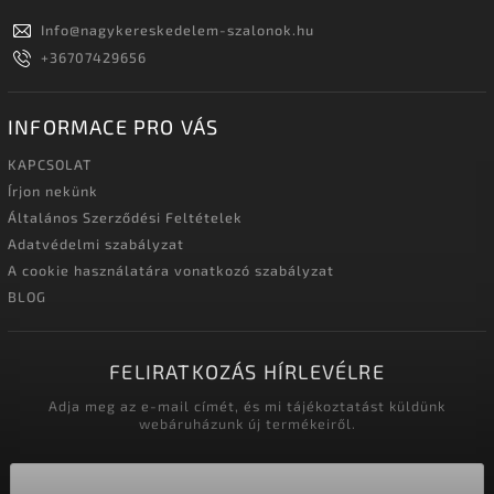
Info
@
nagykereskedelem-szalonok.hu
+36707429656
INFORMACE PRO VÁS
KAPCSOLAT
Írjon nekünk
Általános Szerződési Feltételek
Adatvédelmi szabályzat
A cookie használatára vonatkozó szabályzat
BLOG
FELIRATKOZÁS HÍRLEVÉLRE
Adja meg az e-mail címét, és mi tájékoztatást küldünk
webáruházunk új termékeiről.