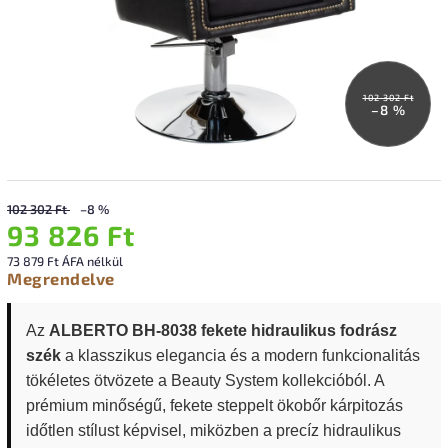
102 302 Ft
–8 %
102 302 Ft
–8 %
93 826 Ft
73 879 Ft ÁFA nélkül
Megrendelve
Az
ALBERTO BH-8038 fekete hidraulikus fodrász
szék
a klasszikus elegancia és a modern funkcionalitás
tökéletes ötvözete a Beauty System kollekcióból. A
prémium minőségű, fekete steppelt ökobőr kárpitozás
időtlen stílust képvisel, miközben a precíz hidraulikus