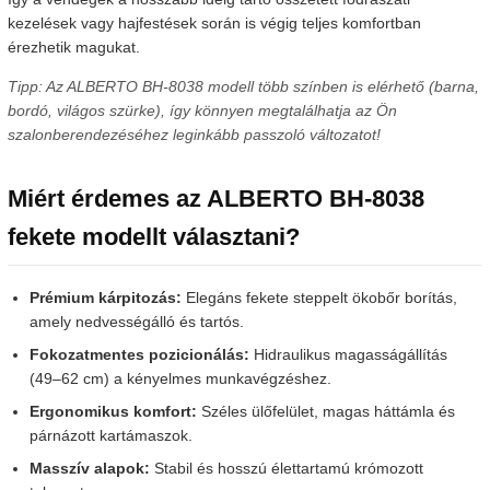
kezelések vagy hajfestések során is végig teljes komfortban
érezhetik magukat.
Tipp: Az ALBERTO BH-8038 modell több színben is elérhető (barna,
bordó, világos szürke), így könnyen megtalálhatja az Ön
szalonberendezéséhez leginkább passzoló változatot!
Miért érdemes az ALBERTO BH-8038
fekete modellt választani?
Prémium kárpitozás:
Elegáns fekete steppelt ökobőr borítás,
amely nedvességálló és tartós.
Fokozatmentes pozicionálás:
Hidraulikus magasságállítás
(49–62 cm) a kényelmes munkavégzéshez.
Ergonomikus komfort:
Széles ülőfelület, magas háttámla és
párnázott kartámaszok.
Masszív alapok:
Stabil és hosszú élettartamú krómozott