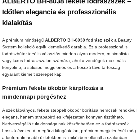
ALBERTO BH-8038 fekete fodrászszék –
Időtlen elegancia és professzionális
kialakítás
A prémium minőségű
ALBERTO BH-8038 fodrász szék
a Beauty
System kollekció egyik kiemelkedő darabja. Ez a professzionális
fodrászbútor ideális választás minden olyan modern, minimalista
vagy luxus fodrászszalon számára, ahol a vendégek maximális
kényelme, a stílusos megjelenés és a hosszú távú tartósság
egyaránt kiemelt szerepet kap.
Prémium fekete ökobőr kárpitozás a
mindennapi pörgéshez
A szék látványos, fekete steppelt ökobőr borítása nemcsak rendkívül
elegáns, hanem strapabíró és kifejezetten könnyen tisztítható.
Nedvességálló tulajdonságainak köszönhetően ez a fodrászszék
hosszú éveken át megőrzi kifogástalan, prémium megjelenését még
a legforgalmasabb üzletekben is, miközben ellenáll a szalonban