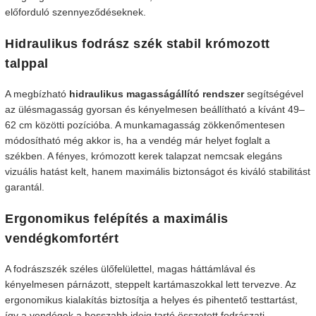
előforduló szennyeződéseknek.
Hidraulikus fodrász szék stabil krómozott
talppal
A megbízható
hidraulikus magasságállító rendszer
segítségével
az ülésmagasság gyorsan és kényelmesen beállítható a kívánt 49–
62 cm közötti pozícióba. A munkamagasság zökkenőmentesen
módosítható még akkor is, ha a vendég már helyet foglalt a
székben. A fényes, krómozott kerek talapzat nemcsak elegáns
vizuális hatást kelt, hanem maximális biztonságot és kiváló stabilitást
garantál.
Ergonomikus felépítés a maximális
vendégkomfortért
A fodrászszék széles ülőfelülettel, magas háttámlával és
kényelmesen párnázott, steppelt kartámaszokkal lett tervezve. Az
ergonomikus kialakítás biztosítja a helyes és pihentető testtartást,
így a vendégek a hosszabb ideig tartó összetett fodrászati