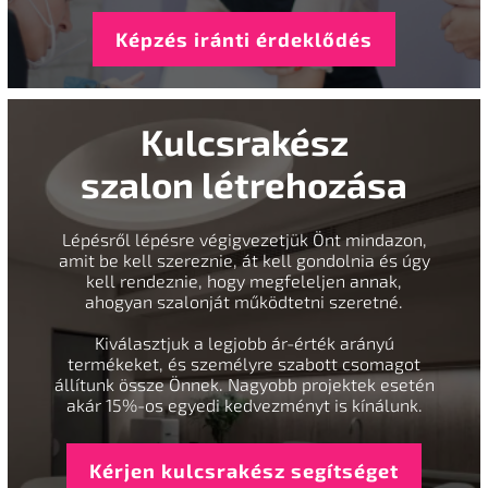
Képzés iránti érdeklődés
Kulcsrakész
szalon létrehozása
Lépésről lépésre végigvezetjük Önt mindazon,
amit be kell szereznie, át kell gondolnia és úgy
kell rendeznie, hogy megfeleljen annak,
ahogyan szalonját működtetni szeretné.
Kiválasztjuk a legjobb ár-érték arányú
termékeket, és személyre szabott csomagot
állítunk össze Önnek. Nagyobb projektek esetén
akár 15%-os egyedi kedvezményt is kínálunk.
Kérjen kulcsrakész segítséget