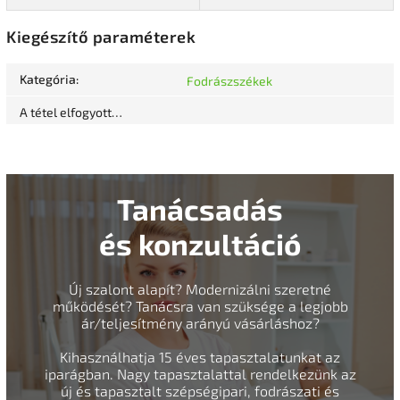
Kiegészítő paraméterek
Kategória
:
Fodrászszékek
A tétel elfogyott…
Tanácsadás
és konzultáció
Új szalont alapít? Modernizálni szeretné
működését? Tanácsra van szüksége a legjobb
ár/teljesítmény arányú vásárláshoz?
Kihasználhatja 15 éves tapasztalatunkat az
iparágban. Nagy tapasztalattal rendelkezünk az
új és tapasztalt szépségipari, fodrászati és