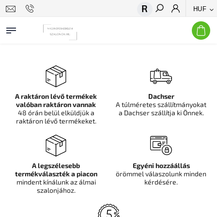
HUF
Keresés
A raktáron lévő termékek
Dachser
valóban raktáron vannak
A túlméretes szállítmányokat
48 órán belül elküldjük a
a Dachser szállítja ki Önnek.
raktáron lévő termékeket.
A legszélesebb
Egyéni hozzáállás
termékválaszték a piacon
örömmel válaszolunk minden
mindent kínálunk az álmai
kérdésére.
szalonjához.