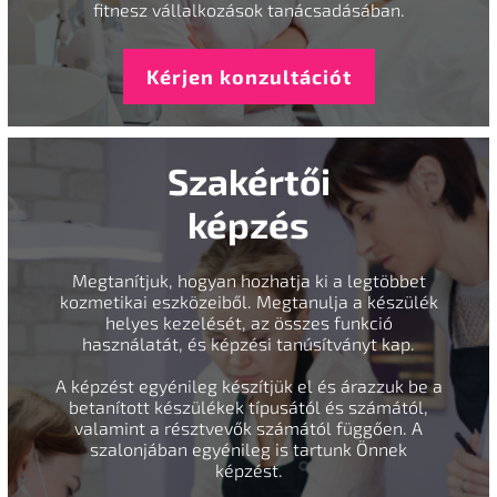
fitnesz vállalkozások tanácsadásában.
Kérjen konzultációt
Szakértői
képzés
Megtanítjuk, hogyan hozhatja ki a legtöbbet
kozmetikai eszközeiből. Megtanulja a készülék
helyes kezelését, az összes funkció
használatát, és képzési tanúsítványt kap.
A képzést egyénileg készítjük el és árazzuk be a
betanított készülékek típusától és számától,
valamint a résztvevők számától függően. A
szalonjában egyénileg is tartunk Önnek
képzést.