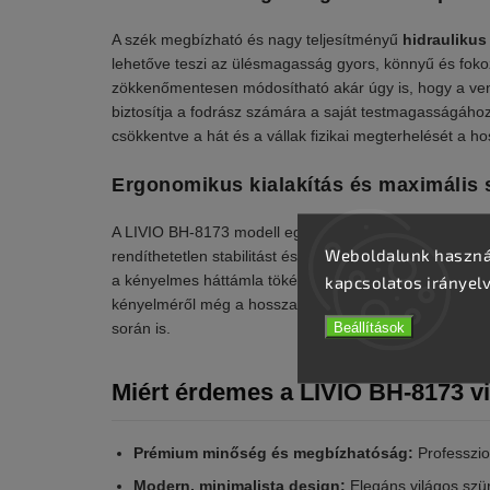
A szék megbízható és nagy teljesítményű
hidraulikus
lehetőve teszi az ülésmagasság gyors, könnyű és fo
zökkenőmentesen módosítható akár úgy is, hogy a ven
biztosítja a fodrász számára a saját testmagasságához
csökkentve a hát és a vállak fizikai megterhelését a
Ergonomikus kialakítás és maximális s
A LIVIO BH-8173 modell egy kifejezetten masszív, szél
Weboldalunk használ
rendíthetetlen stabilitást és biztonságot garantál has
a kényelmes háttámla tökéletes alátámasztást nyújta
kapcsolatos irányel
kényelméről még a hosszabb ideig tartó összetett fodr
Beállítások
során is.
Miért érdemes a LIVIO BH-8173 vi
Prémium minőség és megbízhatóság:
Professzio
Modern, minimalista design:
Elegáns világos szür