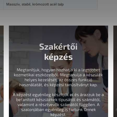
Masszív, stabil, krómozott acél talp
Szakértői
képzés
Megtanítjuk, hogyan hozhatja ki a legtöbbet
kozmetikai eszközeiből. Megtanulja a készülék
helyes kezelését, az összes funkció
használatát, és képzési tanúsítványt kap.
A képzést egyénileg készítjük el és árazzuk be a
betanított készülékek típusától és számától,
valamint a résztvevők számától függően. A
szalonjában egyénileg is tartunk Önnek
képzést.