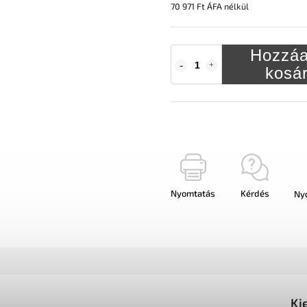
70 971 Ft ÁFA nélkül
Hozzáa
kosá
Nyomtatás
Kérdés
Ny
Ki