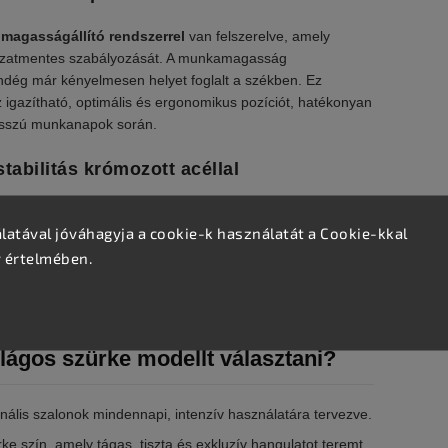
 magasságállító rendszerrel
van felszerelve, amely
kozatmentes szabályozását. A munkamagasság
dég már kényelmesen helyet foglalt a székben. Ez
 igazítható, optimális és ergonomikus pozíciót, hatékonyan
 hosszú munkanapok során.
tabilitás krómozott acéllal
es krómozott acél talapzaton nyugszik, amely
atával jóváhagyja a cookie-k használatát a Cookie-kkal
ználat közben. Az ergonomikusan formatervezett ülőfelület és
nak a testnek, gondoskodva a vendégek maximális
v értelmében.
ászati kezelések, hajfestések vagy precíziós hajvágások
lágos szürke modellt választani?
nális szalonok mindennapi, intenzív használatára tervezve.
ke szín, amely tágas, tiszta és exkluzív hangulatot teremt.