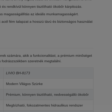
 és rendkívül könnyen tisztítható ökobőr kárpitozás.
us magasságállítás az ideális munkamagasságért.
acél fém talapzat a hosszú távú és biztonságos használat
rek számára, akik a funkcionalitást, a prémium minőséget
us fodrászszékben szeretnék megtalálni.
LIVIO BH-8173
Modern Világos Szürke
Prémium, könnyen tisztítható, nedvességálló ökobőr
Megbízható, fokozatmentes hidraulikus rendszer