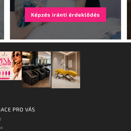
Képzés iránti érdeklődés
ACE PRO VÁS
T
nk