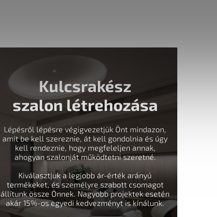
Kulcsrakész
szalon létrehozása
Lépésről lépésre végigvezetjük Önt mindazon,
amit be kell szereznie, át kell gondolnia és úgy
kell rendeznie, hogy megfeleljen annak,
ahogyan szalonját működtetni szeretné.
Kiválasztjuk a legjobb ár-érték arányú
termékeket, és személyre szabott csomagot
állítunk össze Önnek. Nagyobb projektek esetén
akár 15%-os egyedi kedvezményt is kínálunk.