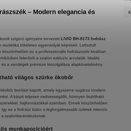
drászszék – Modern elegancia és
K
lonok szigorú igényeire tervezett
LIVIO BH-8173 fodrász
esztétika tökéletes egyensúlyát képviseli. Letisztult
k köszönhetően ez a professzionális fodrászszék kiválóan
özben felerősíti a szalon exkluzív arculatát. Ideális
g és a vendégek prémium kiszolgálása alapkövetelmény.
ítható világos szürke ökobőr
e ökobőr borítást kapott, amely egyszerre sugároz modern
nést. A kárpit teljesen nedvességálló, könnyen tisztítható
gyszerekkel, hajformázókkal szemben. Ennek köszönhetően
, így ez a fodrász bútor a legforgalmasabb üzletek intenzív
ad a szalonberendezésnek.
ális munkapozícióért