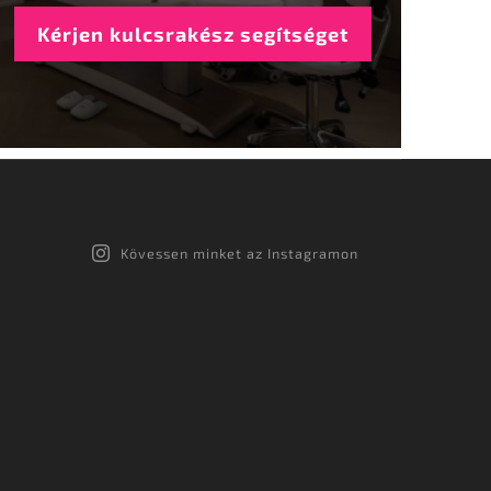
Kérjen kulcsrakész segítséget
Kövessen minket az Instagramon