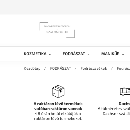
KOZMETIKA
FODRÁSZAT
MANIKŰR
Kezdőlap
/
FODRÁSZAT
/
Fodrászszékek
/
Fodrász
A raktáron lévő termékek
Dachs
valóban raktáron vannak
A túlméretes szá
48 órán belül elküldjük a
Dachser szállít
raktáron lévő termékeket.