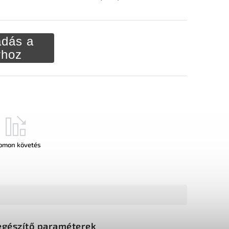
dás a
rhoz
omon követés
egészítő paraméterek