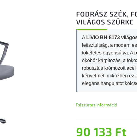
FODRÁSZ SZÉK, F
VILÁGOS SZÜRKE
A
LIVIO BH-8173 világos
letisztultság, a modern es
tökéletes egyensúlya. A 
ökobőr kárpitozás, a fok
robusztus krómozott acél
kényelmét, miközben ez az
elegáns hangulatot kölcs
Részletes információ
90 133 Ft