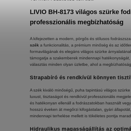
LIVIO BH-8173 világos szürke fo
professzionális megbízhatóság
A kifejezetten a modern, pörgős és stílusos fodrászsza
szék
a funkcionalitás, a prémium minőség és az időtlen 
formavilágának és elegáns világos szürke árnyalatána
támogatja a szakemberek mindennapi hatékonyságát, mik
választás minden olyan üzletbe, ahol a megbízhatósá
Strapabíró és rendkívül könnyen tiszt
A szék kiváló minőségű, puha tapintású világos szürk
luxust, tisztaságot és rendkívül professzionális megjele
és hatékonyan ellenáll a fodrászatokban használt ve
hosszú éveken át megőrzi kifogástalan, gyári állapotát
mindennapi terhelése mellett is tökéletes pontja mar
Hidraulikus magasságállítás az optim