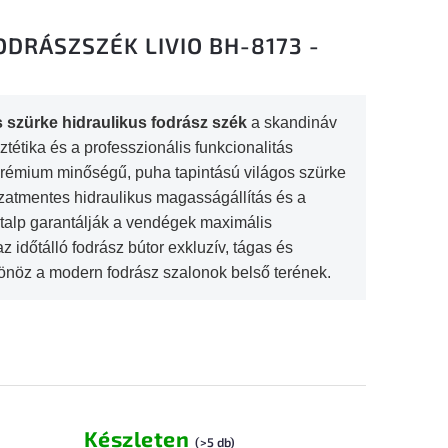
ODRÁSZSZÉK LIVIO BH-8173 -
 szürke hidraulikus fodrász szék
a skandináv
ztétika és a professzionális funkcionalitás
prémium minőségű, puha tapintású világos szürke
ozatmentes hidraulikus magasságállítás és a
 talp garantálják a vendégek maximális
 időtálló fodrász bútor exkluzív, tágas és
önöz a modern fodrász szalonok belső terének.
Készleten
(>5 db)