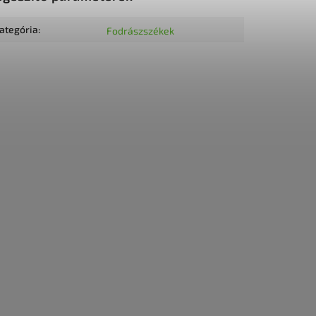
ategória
:
Fodrászszékek