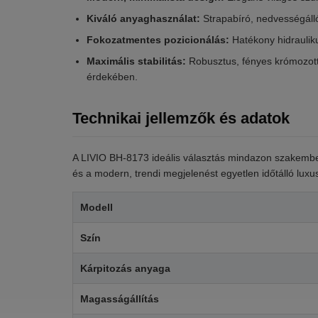
Kiváló anyaghasználat:
Strapabíró, nedvességálló
Fokozatmentes pozicionálás:
Hatékony hidraulik
Maximális stabilitás:
Robusztus, fényes krómozott 
érdekében.
Technikai jellemzők és adatok
A LIVIO BH-8173 ideális választás mindazon szakembe
és a modern, trendi megjelenést egyetlen időtálló lux
Modell
Szín
Kárpitozás anyaga
Magasságállítás