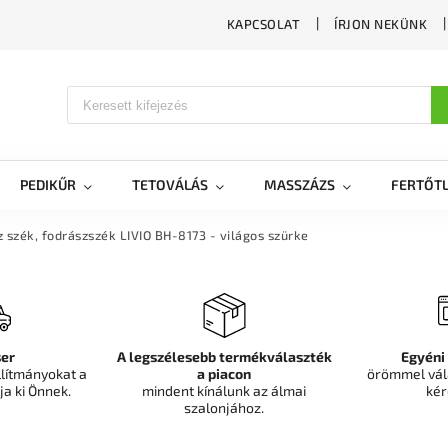
KAPCSOLAT
ÍRJON NEKÜNK
PEDIKŰR
TETOVÁLÁS
MASSZÁZS
FERTŐTL
 szék, fodrászszék LIVIO BH-8173 - világos szürke
er
A legszélesebb termékválaszték
Egyéni
llítmányokat a
a piacon
örömmel vál
ja ki Önnek.
mindent kínálunk az álmai
kér
szalonjához.