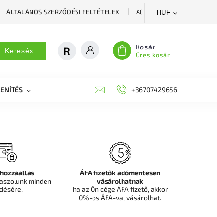
ÁLTALÁNOS SZERZŐDÉSI FELTÉTELEK
ADATVÉDELMI SZABÁLYZA
HUF
Kosár
Keresés
Üres kosár
ENÍTÉS
DEKORÁCIÓS FALPANEL, MŰNÖVÉNY FAL
+36707429656
FIT
 hozzáállás
ÁFA fizetők adómentesen
aszolunk minden
vásárolhatnak
désére.
ha az Ön cége ÁFA fizető, akkor
0%-os ÁFA-val vásárolhat.