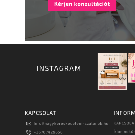
Kérjen konzultációt
INSTAGRAM
KAPCSOLAT
INFORM
KAPCSOLA
Info
@
nagykereskedelem-szalonok.hu
Írjon nekü
+36707429656