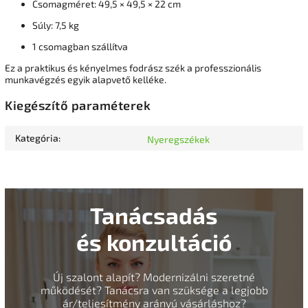
Csomagméret: 49,5 × 49,5 × 22 cm
Súly: 7,5 kg
1 csomagban szállítva
Ez a praktikus és kényelmes fodrász szék a professzionális
munkavégzés egyik alapvető kelléke.
Kiegészítő paraméterek
Kategória
:
Nyeregszékek
Tanácsadás
és konzultáció
Új szalont alapít? Modernizálni szeretné
működését? Tanácsra van szüksége a legjobb
ár/teljesítmény arányú vásárláshoz?