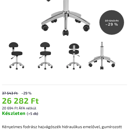
37 543 Ft
–29 %
37 543 Ft
–29 %
26 282 Ft
20 694 Ft ÁFA nélkül
Készleten
(>5 db)
Kényelmes fodrász hajvágószék hidraulikus emelővel, gumírozott