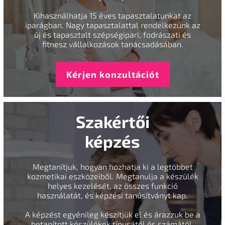
Kihasználhatja 15 éves tapasztalatunkat az
iparágban. Nagy tapasztalattal rendelkezünk az
új és tapasztalt szépségipari, fodrászati és
fitnesz vállalkozások tanácsadásában.
Kérjen konzultációt
Szakértői
képzés
Megtanítjuk, hogyan hozhatja ki a legtöbbet
kozmetikai eszközeiből. Megtanulja a készülék
helyes kezelését, az összes funkció
használatát, és képzési tanúsítványt kap.
A képzést egyénileg készítjük el és árazzuk be a
betanított készülékek típusától és számától,