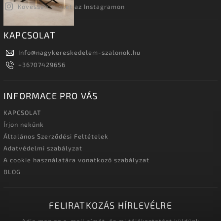
Kövessen minket az Instagramon
KAPCSOLAT
Info
@
nagykereskedelem-szalonok.hu
+36707429656
INFORMACE PRO VÁS
KAPCSOLAT
Írjon nekünk
Általános Szerződési Feltételek
Adatvédelmi szabályzat
A cookie használatára vonatkozó szabályzat
BLOG
FELIRATKOZÁS HÍRLEVÉLRE
Adja meg az e-mail címét, és mi tájékoztatást küldünk