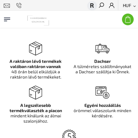
HUF
Keresés
A raktáron lévő termékek
Dachser
valóban raktáron vannak
A túlméretes szállítmányokat
48 órán belül elküldjük a
a Dachser szállítja ki Önnek.
raktáron lévő termékeket.
A legszélesebb
Egyéni hozzáállás
termékválaszték a piacon
örömmel válaszolunk minden
mindent kínálunk az álmai
kérdésére.
szalonjához.