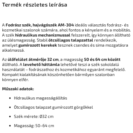
Termék részletes leírása
A
Fodrász szék, hajvágószék AM-304
ideális választás fodrász- és
kozmetikai szalonok számára, ahol fontos a kényelem és a mobilitás.
A szék
hidraulikus mechanizmussal
felszerelt, így könnyen állítható
az ülésmagasság. Stabil
ötcsillagos talapzattal
rendelkezik,
amelyet
gumírozott kerekek
tesznek csendes és sima mozgatásra
alkalmassá.
Az
ülőfelület átmérője 32 cm
, a magasság
50 és 64 cm között
állítható. A
levehető háttámla
lehetővé teszi a szék sokoldalú
használatát – fodrászathoz és kozmetikához egyaránt megfelelő.
Kompakt kialakításának köszönhetően bármilyen szalonban
könnyen elfér.
Műszaki adatok:
Hidraulikus magasságállítás
Ötcsillagos talapzat gumírozott görgőkkel
Szék mérete: Ø32 cm
Magasság: 50–64 cm