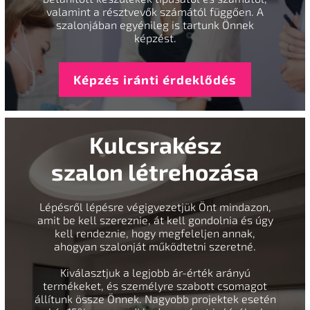
valamint a résztvevők számától függően. A
szalonjában egyénileg is tartunk Önnek
képzést.
Képzés iránti érdeklődés
Kulcsrakész
szalon létrehozása
Lépésről lépésre végigvezetjük Önt mindazon,
amit be kell szereznie, át kell gondolnia és úgy
kell rendeznie, hogy megfeleljen annak,
ahogyan szalonját működtetni szeretné.
Kiválasztjuk a legjobb ár-érték arányú
termékeket, és személyre szabott csomagot
állítunk össze Önnek. Nagyobb projektek esetén