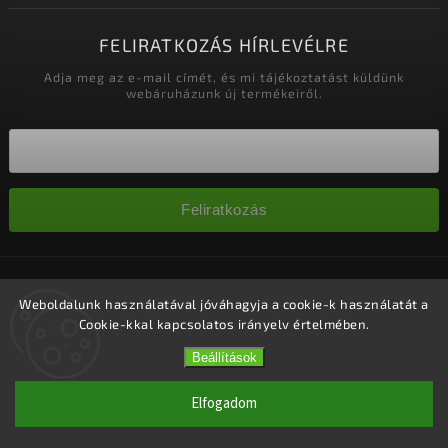
FELIRATKOZÁS HÍRLEVÉLRE
Adja meg az e-mail címét, és mi tájékoztatást küldünk
webáruházunk új termékeiről.
Feliratkozás
Copyright 2026
Nagykereskedelem-szalonok
. Minden jog
fenntartva.
Weboldalunk használatával jóváhagyja a cookie-k használatát a
Cookie-kkal kapcsolatos irányelv értelmében.
Süti beállítások szerkesztése
Vytvořil
Shoptet
| Design
Shoptak.cz.
Beállítások
Elfogadom
1 #