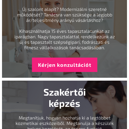
Új szalont alapít? Modernizálni szeretné
működését? Tanácsra van szüksége a legjobb
ár/teljesítmény arányú vásárláshoz?
Kihasználhatja 15 éves tapasztalatunkat az
iparágban. Nagy tapasztalattal rendelkezünk az
új és tapasztalt szépségipari, fodrászati és
fitnesz vállalkozások tanácsadásában.
Kérjen konzultációt
Szakértői
képzés
Megtanítjuk, hogyan hozhatja ki a legtöbbet
kozmetikai eszközeiből. Megtanulja a készülék
helyes kezelését, az összes funkció