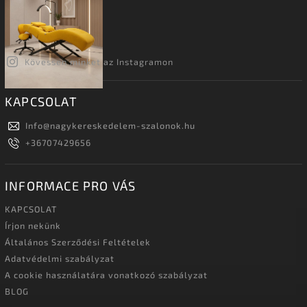
Kövessen minket az Instagramon
KAPCSOLAT
Info
@
nagykereskedelem-szalonok.hu
+36707429656
INFORMACE PRO VÁS
KAPCSOLAT
Írjon nekünk
Általános Szerződési Feltételek
Adatvédelmi szabályzat
A cookie használatára vonatkozó szabályzat
BLOG