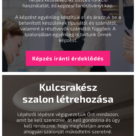
használatát, és képzési tanúsítványt kap.
A képzést egyénileg készítjük el és árazzuk be a
betanított készülékek típusától és számától,
valamint a résztvevők számától függően. A
szalonjában egyénileg is tartunk Önnek
képzést.
Képzés iránti érdeklődés
Kulcsrakész
szalon létrehozása
Lépésről lépésre végigvezetjük Önt mindazon,
amit be kell szereznie, át kell gondolnia és úgy
kell rendeznie, hogy megfeleljen annak,
ahogyan szalonját működtetni szeretné.