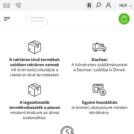
HUF
Keresés
A raktáron lévő termékek
Dachser
valóban raktáron vannak
A túlméretes szállítmányokat
48 órán belül elküldjük a
a Dachser szállítja ki Önnek.
raktáron lévő termékeket.
A legszélesebb
Egyéni hozzáállás
termékválaszték a piacon
örömmel válaszolunk minden
mindent kínálunk az álmai
kérdésére.
szalonjához.