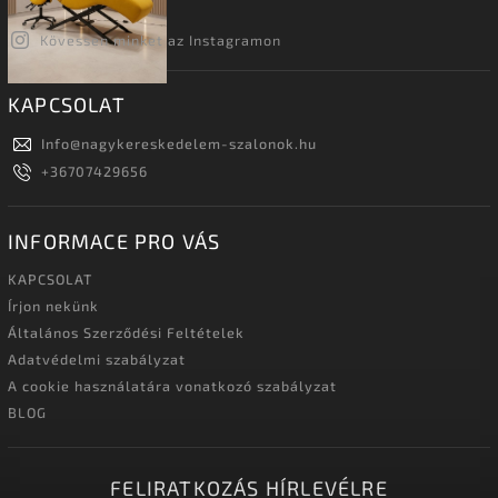
Kövessen minket az Instagramon
KAPCSOLAT
Info
@
nagykereskedelem-szalonok.hu
+36707429656
INFORMACE PRO VÁS
KAPCSOLAT
Írjon nekünk
Általános Szerződési Feltételek
Adatvédelmi szabályzat
A cookie használatára vonatkozó szabályzat
BLOG
FELIRATKOZÁS HÍRLEVÉLRE