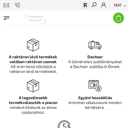
HUF
Keresés
A raktáron lévő termékek
Dachser
valóban raktáron vannak
A túlméretes szállítmányokat
48 órán belül elküldjük a
a Dachser szállítja ki Önnek.
raktáron lévő termékeket.
A legszélesebb
Egyéni hozzáállás
termékválaszték a piacon
örömmel válaszolunk minden
mindent kínálunk az álmai
kérdésére.
szalonjához.