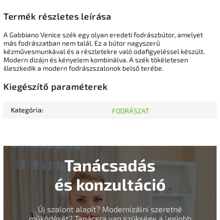
Termék részletes leírása
A Gabbiano Venice szék egy olyan eredeti fodrászbútor, amelyet
más fodrászatban nem talál. Ez a bútor nagyszerű
kézművesmunkával és a részletekre való odafigyeléssel készült.
Modern dizájn és kényelem kombinálva. A szék tökéletesen
illeszkedik a modern fodrászszalonok belső terébe.
Kiegészítő paraméterek
Kategória
:
FODRÁSZAT
Tanácsadás
és konzultáció
Új szalont alapít? Modernizálni szeretné
működését? Tanácsra van szüksége a legjobb