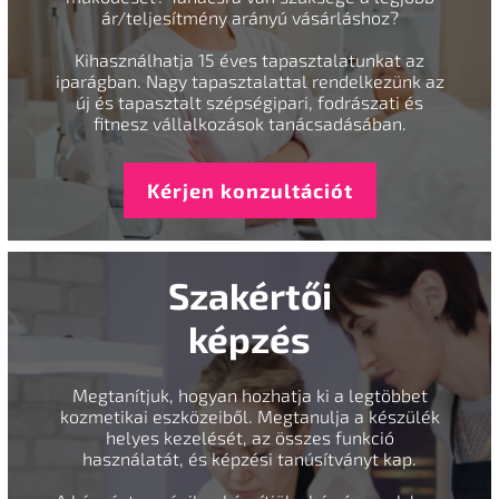
ár/teljesítmény arányú vásárláshoz?
Kihasználhatja 15 éves tapasztalatunkat az
iparágban. Nagy tapasztalattal rendelkezünk az
új és tapasztalt szépségipari, fodrászati és
fitnesz vállalkozások tanácsadásában.
Kérjen konzultációt
Szakértői
képzés
Megtanítjuk, hogyan hozhatja ki a legtöbbet
kozmetikai eszközeiből. Megtanulja a készülék
helyes kezelését, az összes funkció
használatát, és képzési tanúsítványt kap.