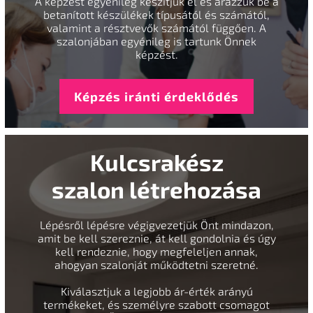
A képzést egyénileg készítjük el és árazzuk be a
betanított készülékek típusától és számától,
valamint a résztvevők számától függően. A
szalonjában egyénileg is tartunk Önnek
képzést.
Képzés iránti érdeklődés
Kulcsrakész
szalon létrehozása
Lépésről lépésre végigvezetjük Önt mindazon,
amit be kell szereznie, át kell gondolnia és úgy
kell rendeznie, hogy megfeleljen annak,
ahogyan szalonját működtetni szeretné.
Kiválasztjuk a legjobb ár-érték arányú
termékeket, és személyre szabott csomagot