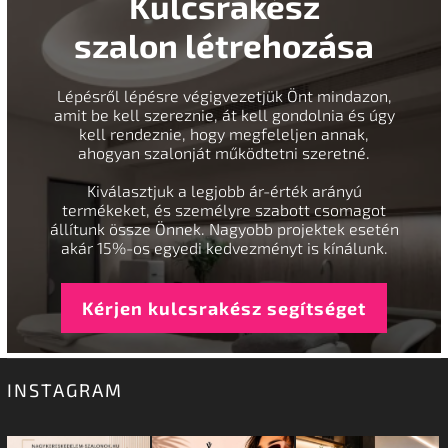
Kulcsrakész
szalon létrehozása
Lépésről lépésre végigvezetjük Önt mindazon,
amit be kell szereznie, át kell gondolnia és úgy
kell rendeznie, hogy megfeleljen annak,
ahogyan szalonját működtetni szeretné.
Kiválasztjuk a legjobb ár-érték arányú
termékeket, és személyre szabott csomagot
állítunk össze Önnek. Nagyobb projektek esetén
akár 15%-os egyedi kedvezményt is kínálunk.
Kérjen kulcsrakész segítséget
INSTAGRAM