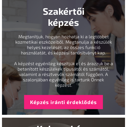
Szakértői
képzés
Megtanítjuk, hogyan hozhatja ki a legtöbbet
kozmetikai eszközeiből. Megtanulja a készülék
helyes kezelését, az összes funkció
használatát, és képzési tanúsítványt kap.
A képzést egyénileg készítjük el és árazzuk be a
betanított készülékek típusától és számától,
valamint a résztvevők számától függően. A
szalonjában egyénileg is tartunk Önnek
képzést.
Képzés iránti érdeklődés