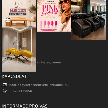
Kövessen minket az Instagramon
KAPCSOLAT
Info
@
nagykereskedelem-szalonok.hu
+36707429656
INFORMACE PRO VÁS