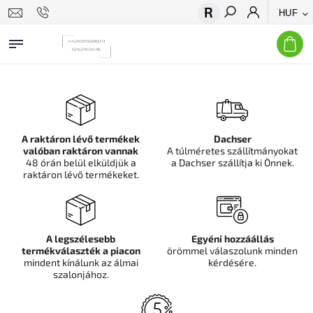
HUF
Keresés
A raktáron lévő termékek
Dachser
valóban raktáron vannak
A túlméretes szállítmányokat
48 órán belül elküldjük a
a Dachser szállítja ki Önnek.
raktáron lévő termékeket.
A legszélesebb
Egyéni hozzáállás
termékválaszték a piacon
örömmel válaszolunk minden
mindent kínálunk az álmai
kérdésére.
szalonjához.