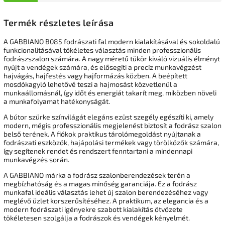
Termék részletes leírása
A GABBIANO B085 fodrászati fal modern kialakításával és sokoldalú
funkcionalitásával tökéletes választás minden professzionális
fodrászszalon számára. A nagy méretű tükör kiváló vizuális élményt
nyújt a vendégek számára, és elősegíti a precíz munkavégzést
hajvágás, hajfestés vagy hajformázás közben. A beépített
mosdókagyló lehetővé teszi a hajmosást közvetlenül a
munkaállomásnál, így időt és energiát takarít meg, miközben növeli
a munkafolyamat hatékonyságát.
A bútor szürke színvilágát elegáns ezüst szegély egészíti ki, amely
modern, mégis professzionális megjelenést biztosít a fodrász szalon
belső terének. A fiókok praktikus tárolómegoldást nyújtanak a
fodrászati eszközök, hajápolási termékek vagy törölközők számára,
így segítenek rendet és rendszert fenntartani a mindennapi
munkavégzés során.
A GABBIANO márka a fodrász szalonberendezések terén a
megbízhatóság és a magas minőség garanciája. Ez a fodrász
munkafal ideális választás lehet új szalon berendezéséhez vagy
meglévő üzlet korszerűsítéséhez. A praktikum, az elegancia és a
modern fodrászati igényekre szabott kialakítás ötvözete
tökéletesen szolgálja a fodrászok és vendégek kényelmét.