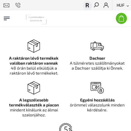
HUF
Keresés
A raktáron lévő termékek
Dachser
valóban raktáron vannak
A túlméretes szállítmányokat
48 órán belül elküldjük a
a Dachser szállítja ki Önnek.
raktáron lévő termékeket.
A legszélesebb
Egyéni hozzáállás
termékválaszték a piacon
örömmel válaszolunk minden
mindent kínálunk az álmai
kérdésére.
szalonjához.