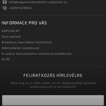
Info
@
nagykereskedelem-szalonok.hu
+36707429656
INFORMACE PRO VÁS
KAPCSOLAT
Írjon nekünk
Általános Szerződési Feltételek
Adatvédelmi szabályzat
A cookie használatára vonatkozó szabályzat
BLOG
FELIRATKOZÁS HÍRLEVÉLRE
Adja meg az e-mail címét, és mi tájékoztatást küldünk
webáruházunk új termékeiről.