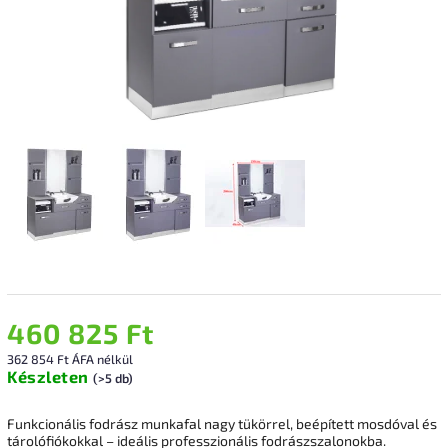
460 825 Ft
362 854 Ft ÁFA nélkül
Készleten
(>5 db)
Funkcionális fodrász munkafal nagy tükörrel, beépített mosdóval és
tárolófiókokkal – ideális professzionális fodrászszalonokba.