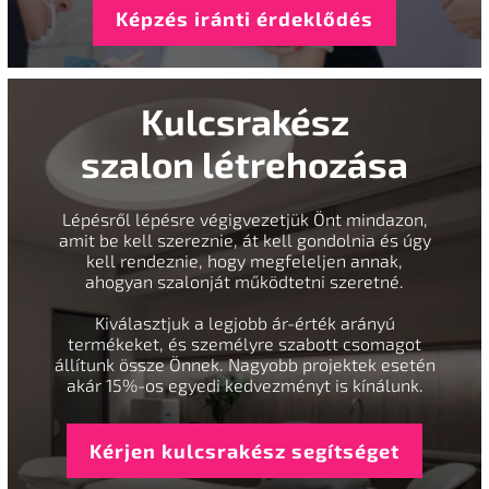
Képzés iránti érdeklődés
Kulcsrakész
szalon létrehozása
Lépésről lépésre végigvezetjük Önt mindazon,
amit be kell szereznie, át kell gondolnia és úgy
kell rendeznie, hogy megfeleljen annak,
ahogyan szalonját működtetni szeretné.
Kiválasztjuk a legjobb ár-érték arányú
termékeket, és személyre szabott csomagot
állítunk össze Önnek. Nagyobb projektek esetén
akár 15%-os egyedi kedvezményt is kínálunk.
Kérjen kulcsrakész segítséget