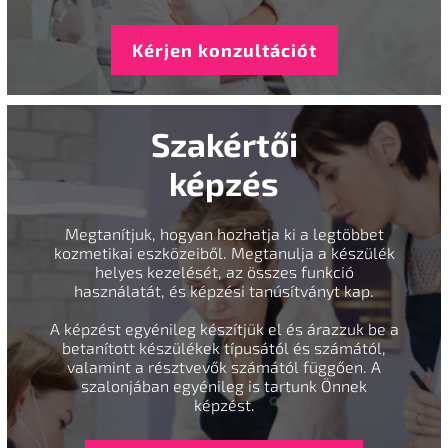
Kérjen konzultációt
Szakértői
képzés
Megtanítjuk, hogyan hozhatja ki a legtöbbet
kozmetikai eszközeiből. Megtanulja a készülék
helyes kezelését, az összes funkció
használatát, és képzési tanúsítványt kap.
A képzést egyénileg készítjük el és árazzuk be a
betanított készülékek típusától és számától,
valamint a résztvevők számától függően. A
szalonjában egyénileg is tartunk Önnek
képzést.