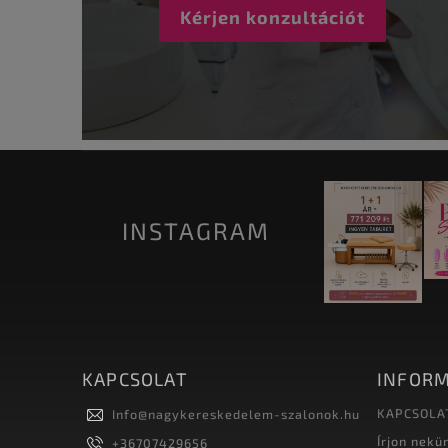
Kérjen konzultációt
INSTAGRAM
KAPCSOLAT
INFORM
KAPCSOLA
Info
@
nagykereskedelem-szalonok.hu
Írjon nekü
+36707429656