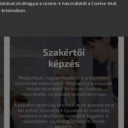
 a köpeny tökéletes kiegészítő minden
fodrászszalon,
atával jóváhagyja a cookie-k használatát a Cookie-kkal
a higiénia, a stílus és a kényelem.
v értelmében.
Szakértői
képzés
Megtanítjuk, hogyan hozhatja ki a legtöbbet
kozmetikai eszközeiből. Megtanulja a készülék
helyes kezelését, az összes funkció
használatát, és képzési tanúsítványt kap.
A képzést egyénileg készítjük el és árazzuk be a
betanított készülékek típusától és számától,
valamint a résztvevők számától függően. A
szalonjában egyénileg is tartunk Önnek
képzést.