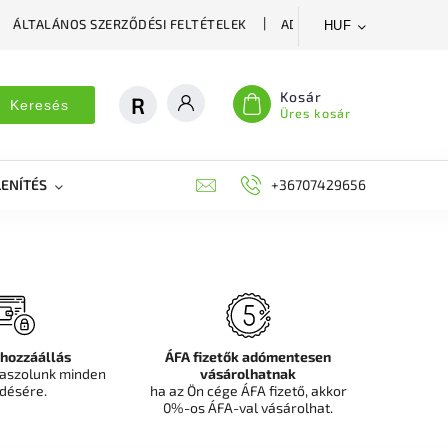
ÁLTALÁNOS SZERZŐDÉSI FELTÉTELEK
ADATVÉDELMI SZABÁLYZA
HUF
Kosár
Keresés
Üres kosár
ENÍTÉS
DEKORÁCIÓS FALPANEL, MŰNÖVÉNY FAL
+36707429656
FIT
 hozzáállás
ÁFA fizetők adómentesen
aszolunk minden
vásárolhatnak
désére.
ha az Ön cége ÁFA fizető, akkor
0%-os ÁFA-val vásárolhat.