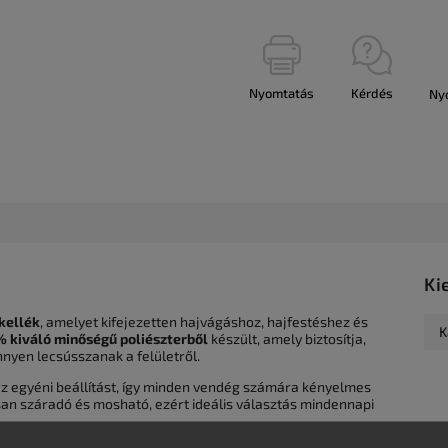
Nyomtatás
Kérdés
Ny
Ki
kellék
, amelyet kifejezetten hajvágáshoz, hajfestéshez és
K
 kiváló minőségű poliészterből
készült, amely biztosítja,
nyen lecsússzanak a felületről.
az egyéni beállítást, így minden vendég számára kényelmes
rsan száradó és mosható, ezért ideális választás mindennapi