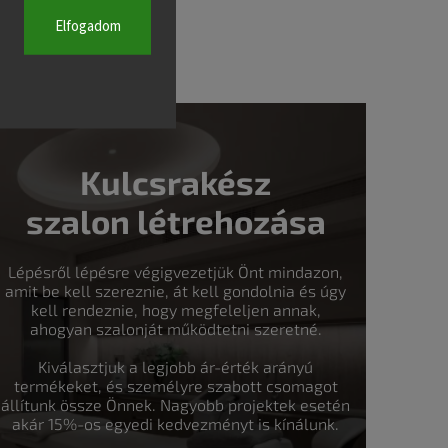
Elfogadom
Kulcsrakész
szalon létrehozása
Lépésről lépésre végigvezetjük Önt mindazon,
amit be kell szereznie, át kell gondolnia és úgy
kell rendeznie, hogy megfeleljen annak,
ahogyan szalonját működtetni szeretné.
Kiválasztjuk a legjobb ár-érték arányú
termékeket, és személyre szabott csomagot
állítunk össze Önnek. Nagyobb projektek esetén
akár 15%-os egyedi kedvezményt is kínálunk.