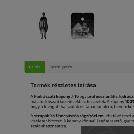
Leírás
Beszélgetés
Termék részletes leírása
A
Fodrászati köpeny J-16
egy
professzionális fodrász
más fodrászati kezelésekhez terveztek. A köpeny
100%
hogy a levágott hajszálak ne tapadjanak rá, hanem kön
A
strapabíró fémcsúszós rögzítőelem
lehetővé teszi 
viseletet biztosít. A köpeny könnyű, légáteresztő, gyo
szalonhasználatra.