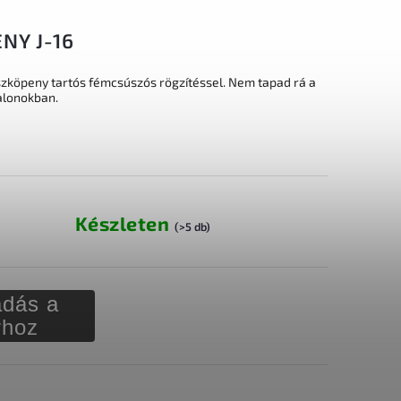
NY J-16
szköpeny tartós fémcsúszós rögzítéssel. Nem tapad rá a
zalonokban.
Készleten
(>5 db)
dás a
rhoz