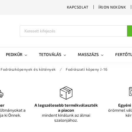
KAPCSOLAT
ÍRJON NEKÜNK
PEDIKŰR
TETOVÁLÁS
MASSZÁZS
FERTŐTL
Fodrászköpenyek és kötények
/
Fodrászati köpeny J-16
er
A legszélesebb termékválaszték
Egyéni
llítmányokat a
a piacon
örömmel vál
ja ki Önnek.
mindent kínálunk az álmai
kér
szalonjához.