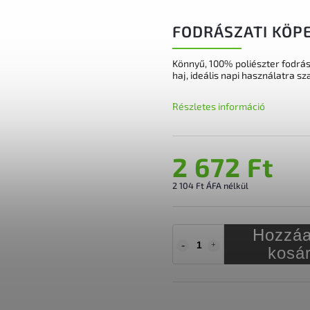
FODRÁSZATI KÖPE
Könnyű, 100% poliészter fodrá
haj, ideális napi használatra s
Részletes információ
2 672 Ft
2 104 Ft ÁFA nélkül
Hozzáa
kosá