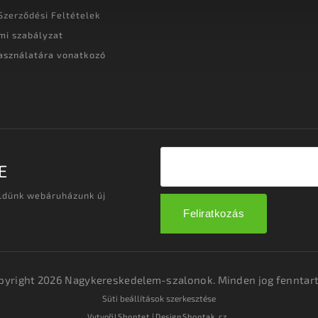
Szerződési Feltételek
mi szabályzat
asználatára vonatkozó
t
E
üldünk webáruházunk új
Feliratkozás
pyright 2026
Nagykereskedelem-szalonok
. Minden jog fenntart
Süti beállítások szerkesztése
Vytvořil
Shoptet
| Design
Shoptak.cz.