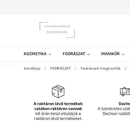
KOZMETIKA
FODRÁSZAT
MANIKŰR
Kezdőlap
/
FODRÁSZAT
/
Fodrászati kiegészítők
/
A raktáron lévő termékek
Dachs
valóban raktáron vannak
A túlméretes szá
48 órán belül elküldjük a
Dachser szállít
raktáron lévő termékeket.