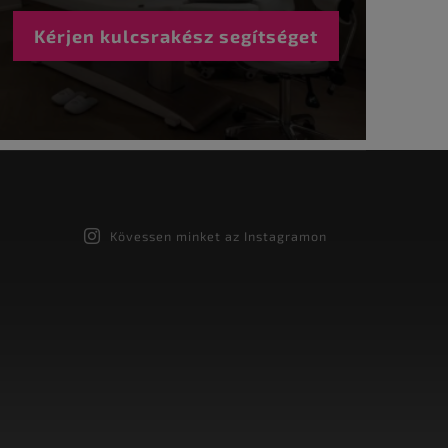
Kérjen kulcsrakész segítséget
Kövessen minket az Instagramon