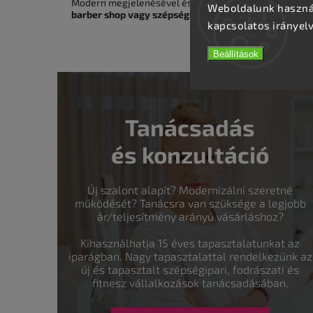
Modern megjelenésével és praktikus kialakításával ez
Weboldalunk használ
barber shop vagy szépségszalon
számára, ahol fontos 
kapcsolatos irányel
Beállítások
Tanácsadás
és konzultáció
Új szalont alapít? Modernizálni szeretné
működését? Tanácsra van szüksége a legjobb
ár/teljesítmény arányú vásárláshoz?
Kihasználhatja 15 éves tapasztalatunkat az
iparágban. Nagy tapasztalattal rendelkezünk az
új és tapasztalt szépségipari, fodrászati és
fitnesz vállalkozások tanácsadásában.