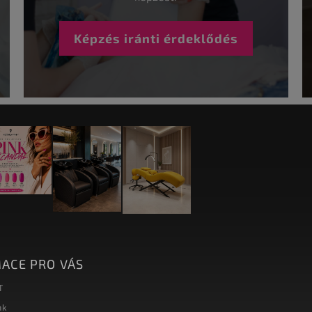
Képzés iránti érdeklődés
ACE PRO VÁS
T
nk