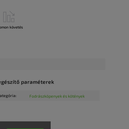
omon követés
egészítő paraméterek
ategória
:
Fodrászköpenyek és kötények