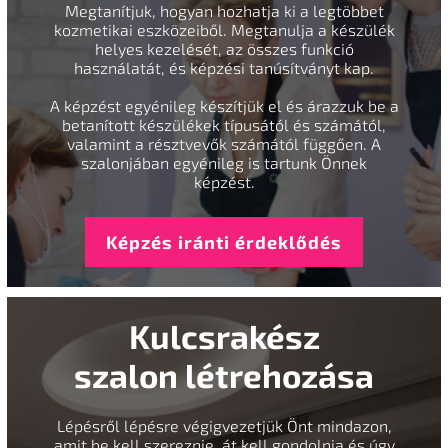
Megtanítjuk, hogyan hozhatja ki a legtöbbet
kozmetikai eszközeiből. Megtanulja a készülék
helyes kezelését, az összes funkció
használatát, és képzési tanúsítványt kap.
A képzést egyénileg készítjük el és árazzuk be a
betanított készülékek típusától és számától,
valamint a résztvevők számától függően. A
szalonjában egyénileg is tartunk Önnek
képzést.
Képzés iránti érdeklődés
Kulcsrakész
szalon létrehozása
Lépésről lépésre végigvezetjük Önt mindazon,
amit be kell szereznie, át kell gondolnia és úgy