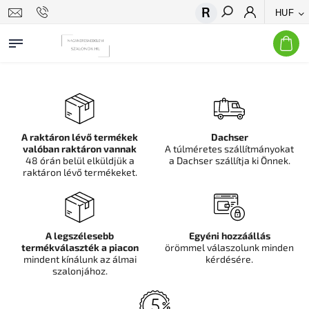
HUF
Keresés
A raktáron lévő termékek
Dachser
valóban raktáron vannak
A túlméretes szállítmányokat
48 órán belül elküldjük a
a Dachser szállítja ki Önnek.
raktáron lévő termékeket.
A legszélesebb
Egyéni hozzáállás
termékválaszték a piacon
örömmel válaszolunk minden
mindent kínálunk az álmai
kérdésére.
szalonjához.