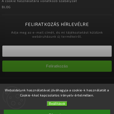
A cookie használatára vonatkozó szabályzat
BLOG
FELIRATKOZÁS HÍRLEVÉLRE
Adja meg az e-mail címét, és mi tájékoztatást küldünk
webáruházunk új termékeiről.
Feliratkozás
Copyright 2026
Nagykereskedelem-szalonok
. Minden jog
fenntartva.
Weboldalunk használatával jóváhagyja a cookie-k használatát a
Cookie-kkal kapcsolatos irányelv értelmében.
Süti beállítások szerkesztése
Vytvořil
Shoptet
| Design
Shoptak.cz.
Beállítások