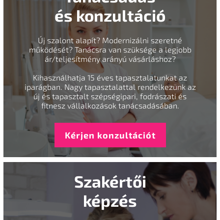
és konzultáció
Új szalont alapít? Modernizálni szeretné
működését? Tanácsra van szüksége a legjobb
ár/teljesítmény arányú vásárláshoz?
Kihasználhatja 15 éves tapasztalatunkat az
iparágban. Nagy tapasztalattal rendelkezünk az
új és tapasztalt szépségipari, fodrászati és
fitnesz vállalkozások tanácsadásában.
Kérjen konzultációt
Szakértői
képzés