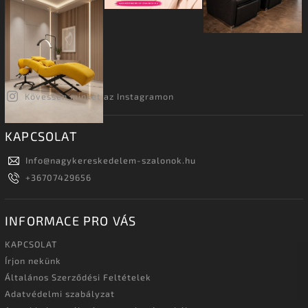
Kövessen minket az Instagramon
KAPCSOLAT
Info
@
nagykereskedelem-szalonok.hu
+36707429656
INFORMACE PRO VÁS
KAPCSOLAT
Írjon nekünk
Általános Szerződési Feltételek
Adatvédelmi szabályzat