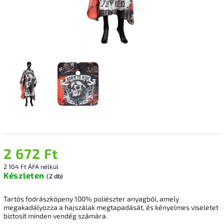
2 672 Ft
2 104 Ft ÁFA nélkül
Készleten
(2 db)
Tartós fodrászköpeny 100% poliészter anyagból, amely
megakadályozza a hajszálak megtapadását, és kényelmes viseletet
biztosít minden vendég számára.