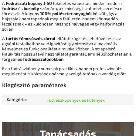
A
Fodrászati köpeny J-50
tökéletes választás minden modern
fodrász
és
borbély
számára, aki minőségi szalonfelszerelésre
törekszik. A köpeny
100% poliészter anyagból
készült, így a
hajszálak nem tapadnak meg a felületén, hanem könnyedén
lecsúsznak – ez különösen hasznos hajvágás vagy hajformázás
során.
A
tartós fémcsúszós zárral
ellátott rögzítés lehetővé teszi az
egyéni testalkathoz való igazítást, így biztosítva a maximális
kényelmet és funkcionalitást a munka közben. A strapabíró
kialakítás hosszú távú használatot garantál, ami nélkülözhetetlen a
forgalmas
fodrászszalonokban
.
Ez a fodrászköpeny nemcsak praktikus, hanem professzionális
megjelenést is kölcsönöz bármely szolgáltatónak a vendég előtt.
Kiegészítő paraméterek
Kategória
:
Fodrászköpenyek és kötények
Tanácsadás