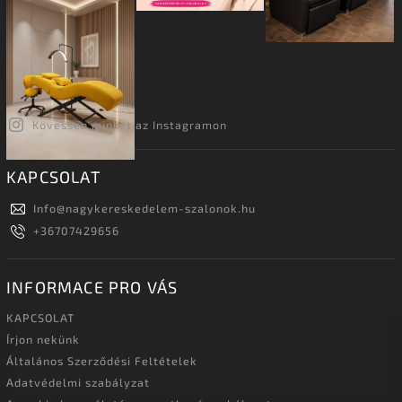
Kövessen minket az Instagramon
KAPCSOLAT
Info
@
nagykereskedelem-szalonok.hu
+36707429656
INFORMACE PRO VÁS
KAPCSOLAT
Írjon nekünk
Általános Szerződési Feltételek
Adatvédelmi szabályzat