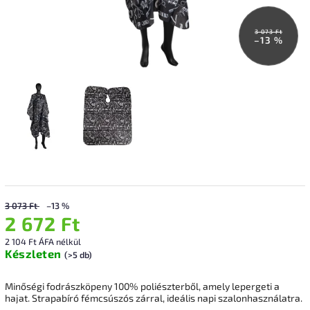
3 073 Ft
–13 %
3 073 Ft
–13 %
2 672 Ft
2 104 Ft ÁFA nélkül
Készleten
(>5 db)
Minőségi fodrászköpeny 100% poliészterből, amely lepergeti a
hajat. Strapabíró fémcsúszós zárral, ideális napi szalonhasználatra.