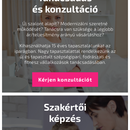
és konzultáció
Új szalont alapít? Modernizálni szeretné
működését? Tanácsra van szüksége a legjobb
ár/teljesítmény arányú vásárláshoz?
Kihasználhatja 15 éves tapasztalatunkat az
iparágban. Nagy tapasztalattal rendelkezünk az
új és tapasztalt szépségipari, fodrászati és
fitnesz vállalkozások tanácsadásában.
Kérjen konzultációt
Szakértői
képzés