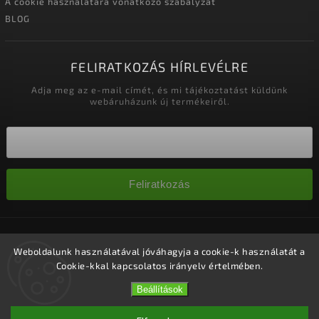
A cookie használatára vonatkozó szabályzat
BLOG
FELIRATKOZÁS HÍRLEVÉLRE
Adja meg az e-mail címét, és mi tájékoztatást küldünk
webáruházunk új termékeiről.
Feliratkozás
Copyright 2026
Nagykereskedelem-szalonok
. Minden jog
fenntartva.
Weboldalunk használatával jóváhagyja a cookie-k használatát a
Cookie-kkal kapcsolatos irányelv értelmében.
Süti beállítások szerkesztése
Vytvořil
Shoptet
| Design
Shoptak.cz.
Beállítások