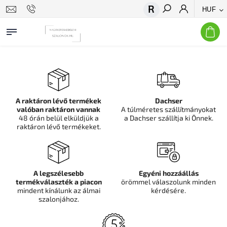
HUF
Keresés
A raktáron lévő termékek
Dachser
valóban raktáron vannak
A túlméretes szállítmányokat
48 órán belül elküldjük a
a Dachser szállítja ki Önnek.
raktáron lévő termékeket.
A legszélesebb
Egyéni hozzáállás
termékválaszték a piacon
örömmel válaszolunk minden
mindent kínálunk az álmai
kérdésére.
szalonjához.