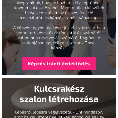
Megtanítjuk, hogyan hozhatja ki a legtöbbet
kozmetikai eszközeiből. Megtanulja a készülék
helyes kezelését, az összes funkció
használatát, és képzési tanúsítványt kap.
A képzést egyénileg készítjük el és árazzuk be a
betanított készülékek típusától és számától,
valamint a résztvevők számától függően. A
szalonjában egyénileg is tartunk Önnek
képzést.
Képzés iránti érdeklődés
Kulcsrakész
szalon létrehozása
Lépésről lépésre végigvezetjük Önt mindazon,
amit be kell szereznie, át kell gondolnia és úgy