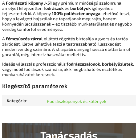
A
Fodrászati köpeny J-51
egy prémium minőségű szalonruha,
amelyet kifejezetten
fodrászok
és
borbélyok
igényeihez
fejlesztettek ki. A köpeny
100% poliészter anyaga
lehetővé teszi,
hogy a levágott hajszálak ne tapadjanak meg rajta, hanem
könnyedén lecsússzanak – ez tisztább munkaterületet és nagyobb
vendégkomfortot eredményez.
A
fémcsúszós zárral
ellátott rögzítés biztosítja a gyors és tartós
záródást, illetve lehetővé teszi a testreszabható illeszkedést
minden vendég számára. A strapabíró anyag hosszú élettartamot
garantál, még intenzív használat mellett is.
Ideális választás professzionális
fodrászszalonok
,
borbélyüzletek
,
vagy mobil fodrászok számára, akik megbízható és esztétikus
munkaruházatot keresnek.
Kiegészítő paraméterek
Kategória
:
Fodrászköpenyek és kötények
Tanácsadás