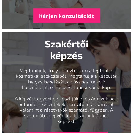
Kérjen konzultációt
Szakértői
képzés
Megtanítjuk, hogyan hozhatja ki a legtöbbet
kozmetikai eszközeiből. Megtanulja a készülék
helyes kezelését, az összes funkció
használatát, és képzési tanúsítványt kap.
A képzést egyénileg készítjük el és árazzuk be a
betanított készülékek típusától és számától,
valamint a résztvevők számától függően. A
szalonjában egyénileg is tartunk Önnek
képzést.