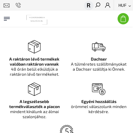
HUF
Keresés
A raktáron lévő termékek
Dachser
valóban raktáron vannak
A túlméretes szállítmányokat
48 órán belül elküldjük a
a Dachser szállítja ki Önnek.
raktáron lévő termékeket.
A legszélesebb
Egyéni hozzáállás
termékválaszték a piacon
örömmel válaszolunk minden
mindent kínálunk az álmai
kérdésére.
szalonjához.