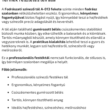
A
Fodrászati színező tál A-013 fekete
szinte minden
fodrász
szalonban
nélkülözhetetlen eszköz. Ergonomikus,
kényelmes
fogantyújával
biztos fogást nyújt, így könnyebbé teszi a hajfestékek
vagy színezők precíz adagolását és keverését.
A tál alján található
gumírozott bélés
csúszásmentes stabilitást
biztosít munka közben, így elkerülhetők a balesetek és a kiömlések.
Tartós műanyagból készült, amely könnyen tisztítható és ellenáll a
vegyszereknek is. A
praktikus kialakítás
lehetővé teszi a gyors és
hatékony munkát, legyen szó hajfestésről, színezésről vagy
melírozásról.
Ez a
professzionális festéktál
nemcsak funkcionális, de stílusos is,
így bármilyen szalonban megállja a helyét.
Főbb jellemzők:
Professzionális színező/festékes tál
Ergonomikus, kényelmes fogantyú
Csúszásmentes gumírozott bélés
Tartós, könnyen tisztítható anyag
Ideális hajfestéshez, színezéshez, melírozáshoz