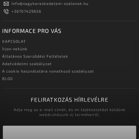
Info
@
nagykereskedelem-szalonok.hu
+36707429656
INFORMACE PRO VÁS
KAPCSOLAT
Írjon nekünk
Általános Szerződési Feltételek
Adatvédelmi szabályzat
A cookie használatára vonatkozó szabályzat
BLOG
FELIRATKOZÁS HÍRLEVÉLRE
Adja meg az e-mail címét, és mi tájékoztatást küldünk
webáruházunk új termékeiről.