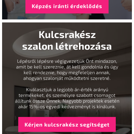
Képzés iránti érdeklődés
Kulcsrakész
szalon létrehozása
Lépésről lépésre végigvezetjük Önt mindazon,
amit be kell szereznie, át kell gondolnia és úgy
kell rendeznie, hogy megfeleljen annak,
ahogyan szalonját működtetni szeretné.
Kiválasztjuk a legjobb ár-érték arányú
termékeket, és személyre szabott csomagot
állítunk össze Önnek. Nagyobb projektek esetén
akár 15%-os egyedi kedvezményt is kínálunk.
Kérjen kulcsrakész segítséget