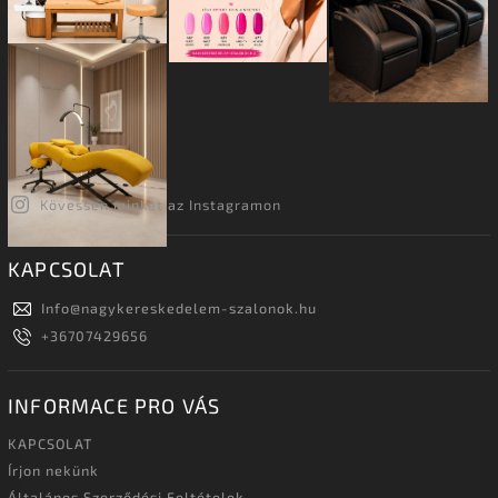
Kövessen minket az Instagramon
KAPCSOLAT
Info
@
nagykereskedelem-szalonok.hu
+36707429656
INFORMACE PRO VÁS
KAPCSOLAT
Írjon nekünk
Általános Szerződési Feltételek