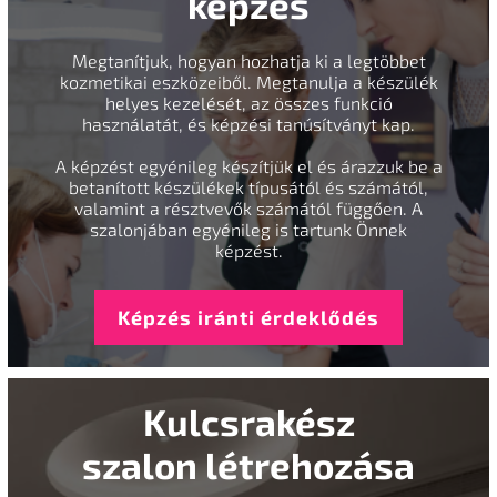
képzés
Megtanítjuk, hogyan hozhatja ki a legtöbbet
kozmetikai eszközeiből. Megtanulja a készülék
helyes kezelését, az összes funkció
használatát, és képzési tanúsítványt kap.
A képzést egyénileg készítjük el és árazzuk be a
betanított készülékek típusától és számától,
valamint a résztvevők számától függően. A
szalonjában egyénileg is tartunk Önnek
képzést.
Képzés iránti érdeklődés
Kulcsrakész
szalon létrehozása