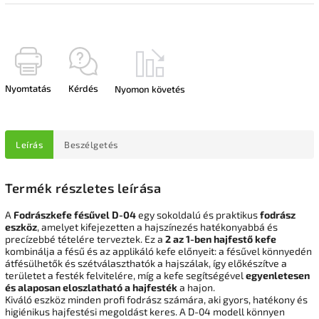
Nyomtatás
Kérdés
Nyomon követés
Leírás
Beszélgetés
Termék részletes leírása
A
Fodrászkefe fésűvel D-04
egy sokoldalú és praktikus
fodrász
eszköz
, amelyet kifejezetten a hajszínezés hatékonyabbá és
precízebbé tételére terveztek. Ez a
2 az 1-ben hajfestő kefe
kombinálja a fésű és az applikáló kefe előnyeit: a fésűvel könnyedén
átfésülhetők és szétválaszthatók a hajszálak, így előkészítve a
területet a festék felvitelére, míg a kefe segítségével
egyenletesen
és alaposan eloszlatható a hajfesték
a hajon.
Kiváló eszköz minden profi fodrász számára, aki gyors, hatékony és
higiénikus hajfestési megoldást keres. A D-04 modell könnyen