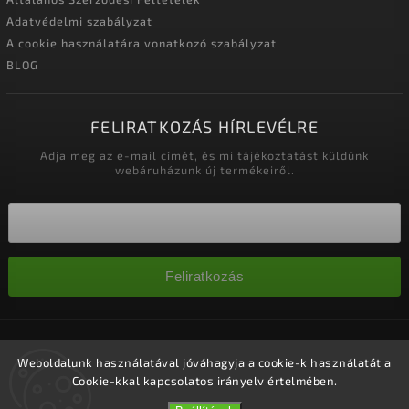
Adatvédelmi szabályzat
A cookie használatára vonatkozó szabályzat
BLOG
FELIRATKOZÁS HÍRLEVÉLRE
Adja meg az e-mail címét, és mi tájékoztatást küldünk
webáruházunk új termékeiről.
Feliratkozás
Copyright 2026
Nagykereskedelem-szalonok
. Minden jog
fenntartva.
Weboldalunk használatával jóváhagyja a cookie-k használatát a
Cookie-kkal kapcsolatos irányelv értelmében.
Süti beállítások szerkesztése
Vytvořil
Shoptet
| Design
Shoptak.cz.