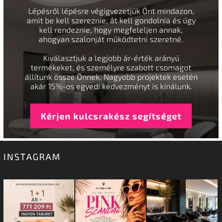
Lépésről lépésre végigvezetjük Önt mindazon,
amit be kell szereznie, át kell gondolnia és úgy
kell rendeznie, hogy megfeleljen annak,
ahogyan szalonját működtetni szeretné.
Kiválasztjuk a legjobb ár-érték arányú
termékeket, és személyre szabott csomagot
állítunk össze Önnek. Nagyobb projektek esetén
akár 15%-os egyedi kedvezményt is kínálunk.
Kérjen kulcsrakész segítséget
INSTAGRAM