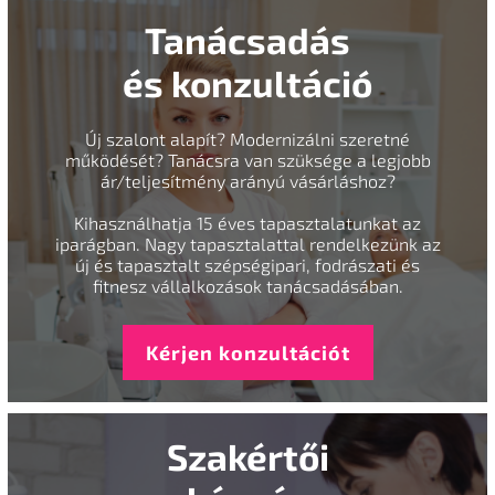
Tanácsadás
és konzultáció
Új szalont alapít? Modernizálni szeretné
működését? Tanácsra van szüksége a legjobb
ár/teljesítmény arányú vásárláshoz?
Kihasználhatja 15 éves tapasztalatunkat az
iparágban. Nagy tapasztalattal rendelkezünk az
új és tapasztalt szépségipari, fodrászati és
fitnesz vállalkozások tanácsadásában.
Kérjen konzultációt
Szakértői