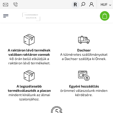
HUF
Keresés
A raktáron lévő termékek
Dachser
valóban raktáron vannak
A túlméretes szállítmányokat
48 órán belül elküldjük a
a Dachser szállítja ki Önnek.
raktáron lévő termékeket.
A legszélesebb
Egyéni hozzáállás
termékválaszték a piacon
örömmel válaszolunk minden
mindent kínálunk az álmai
kérdésére.
szalonjához.