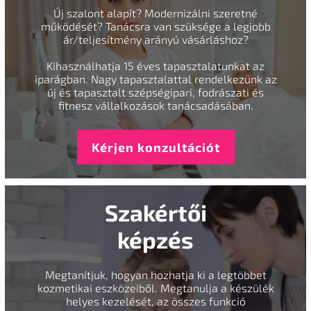
Új szalont alapít? Modernizálni szeretné
működését? Tanácsra van szüksége a legjobb
ár/teljesítmény arányú vásárláshoz?
Kihasználhatja 15 éves tapasztalatunkat az
iparágban. Nagy tapasztalattal rendelkezünk az
új és tapasztalt szépségipari, fodrászati és
fitnesz vállalkozások tanácsadásában.
Kérjen konzultációt
Szakértői
képzés
Megtanítjuk, hogyan hozhatja ki a legtöbbet
kozmetikai eszközeiből. Megtanulja a készülék
helyes kezelését, az összes funkció