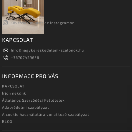
Kövessen minket az Instagramon
KAPCSOLAT
Info
@
nagykereskedelem-szalonok.hu
+36707429656
INFORMACE PRO VÁS
KAPCSOLAT
Írjon nekünk
Általános Szerződési Feltételek
Adatvédelmi szabályzat
A cookie használatára vonatkozó szabályzat
BLOG