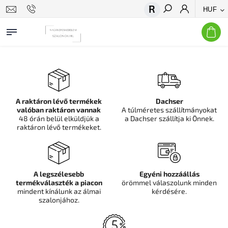
HUF
Keresés
A raktáron lévő termékek
Dachser
valóban raktáron vannak
A túlméretes szállítmányokat
48 órán belül elküldjük a
a Dachser szállítja ki Önnek.
raktáron lévő termékeket.
A legszélesebb
Egyéni hozzáállás
termékválaszték a piacon
örömmel válaszolunk minden
mindent kínálunk az álmai
kérdésére.
szalonjához.