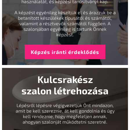
használatát, és képzési tanúsítványt kap.
A képzést egyénileg készítjük el és árazzuk be a
betanított készülékek típusától és számától,
valamint a résztvevők számától függően. A
szalonjában egyénileg is tartunk Önnek
képzést.
Képzés iránti érdeklődés
Kulcsrakész
szalon létrehozása
Lépésről lépésre végigvezetjük Önt mindazon,
amit be kell szereznie, át kell gondolnia és úgy
kell rendeznie, hogy megfeleljen annak,
ahogyan szalonját működtetni szeretné.