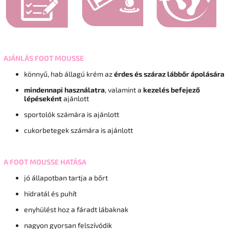
AJÁNLÁS FOOT MOUSSE
könnyű, hab állagú krém az
érdes és száraz lábbőr ápolására
mindennapi használatra
, valamint a
kezelés befejező
lépéseként
ajánlott
sportolók számára is ajánlott
cukorbetegek számára is ajánlott
A FOOT MOUSSE HATÁSA
jó állapotban tartja a bőrt
hidratál és puhít
enyhülést hoz a fáradt lábaknak
nagyon gyorsan felszívódik