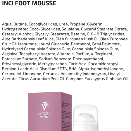
INCI
FOOT MOUSSE
Aqua, Butane, Cocoglycerides, Urea, Propane, Glycerin,
Hydrogenated Coco-Glycerides, Squalane, Glyceryl Stearate Citrate,
Cetearyl Alcohol, Glyceryl Stearates, Betaine, C10-18 Triglycerides,
Aloe Barbadensis Leaf Juice, Olea Europaea Husk Oil, Olea Europaea
Fruit Oil, Isobutane, Lauryl Glucoside, Panthenol, Cetyl Palmitate,
Hydrolyzed Caesalpinia Spinosa Gum, Caesalpinia Spinosa Gum,
Arginine, Tocopheryl Acetate, Allantoin, Parfum, 4-Terpineol,
Potassium Sorbate, Sodium Benzoate, Phenoxyethanol,
Ethylhexylglycerin, Methylparaben, Citric Acid, Cocamidopropyl
Betaine, Lactic Acid, Disodium EDTA, BHA, Alpha-Isomethyl Ionone,
Citronellol, Limonene, Geraniol, Hexamethylindanopyran, Linalyl
Acetate, Citrus Aurantium Peel Oil, Camphor, Eucalyptus Globulus Oil.