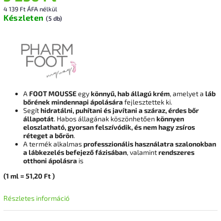
4 139 Ft ÁFA nélkül
Készleten
(5 db)
A
FOOT MOUSSE
egy
könnyű, hab állagú krém
, amelyet a
láb
bőrének mindennapi ápolására
fejlesztettek ki.
Segít
hidratálni, puhítani és javítani a száraz, érdes bőr
állapotát
. Habos állagának köszönhetően
könnyen
eloszlatható, gyorsan felszívódik, és nem hagy zsíros
réteget a bőrön
.
A termék alkalmas
professzionális használatra szalonokban
a lábkezelés befejező fázisában
, valamint
rendszeres
otthoni ápolásra
is
(1
ml
= 51,20
Ft
)
Részletes információ