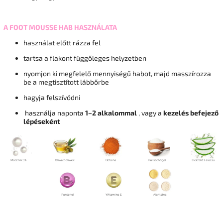
A FOOT MOUSSE HAB HASZNÁLATA
használat előtt rázza fel
tartsa a flakont függőleges helyzetben
nyomjon ki megfelelő mennyiségű habot, majd masszírozza
be a megtisztított lábbőrbe
hagyja felszívódni
használja naponta
1–2 alkalommal
, vagy a
kezelés befejező
lépéseként