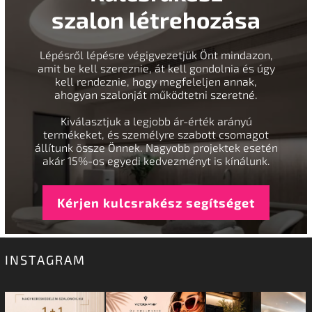
szalon létrehozása
Lépésről lépésre végigvezetjük Önt mindazon,
amit be kell szereznie, át kell gondolnia és úgy
kell rendeznie, hogy megfeleljen annak,
ahogyan szalonját működtetni szeretné.
Kiválasztjuk a legjobb ár-érték arányú
termékeket, és személyre szabott csomagot
állítunk össze Önnek. Nagyobb projektek esetén
akár 15%-os egyedi kedvezményt is kínálunk.
Kérjen kulcsrakész segítséget
INSTAGRAM