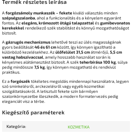
Termék részletes leírása
A
forgózsámoly munkaszék – fekete
kiváló választás minden
szépségszalonba
, ahol a funkcionalitás és a kényelem egyaránt
fontos. Az
elegáns, krómozott ötágú talapzattal
és
gumibevonatos
kerekekkel
rendelkező szék stabilitást és könnyű mozgathatóságot
biztosít.
A
gázrugós mechanizmus
lehetővé teszi az ülés magasságának
gyors beállítását
46 és 61 cm
között, így könnyen igazítható a
különböző kezelésekhez. Az
ülőfelület 31,5 cm
átmérőjű,
5,5 cm
vastag habszivaccsal
, amely hosszabb használat során is
kényelmes alátámasztást biztosít. A szék
teherbírása 100 kg
, súlya
pedig mindössze
7,5 kg
, így könnyen mozgatható és rendkívül
praktikus.
Ez a
forgószék
tökéletes megoldás mindennapi használatra, legyen
szó sminkelésről, arckezelésről vagy egyéb kozmetikai
szolgáltatásokról. A letisztult fekete szín bármilyen
szalonkörnyezetbe illeszkedik, a modern formatervezés pedig
eleganciát visz a térbe.
Kiegészítő paraméterek
Kategória
:
KOZMETIKA