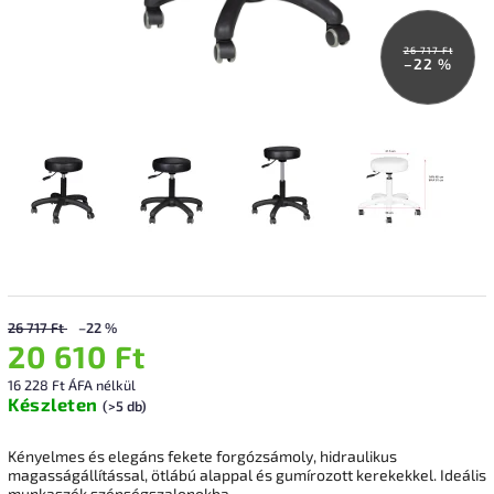
26 717 Ft
–22 %
26 717 Ft
–22 %
20 610 Ft
16 228 Ft ÁFA nélkül
Készleten
(>5 db)
Kényelmes és elegáns fekete forgózsámoly, hidraulikus
magasságállítással, ötlábú alappal és gumírozott kerekekkel. Ideális
munkaszék szépségszalonokba.