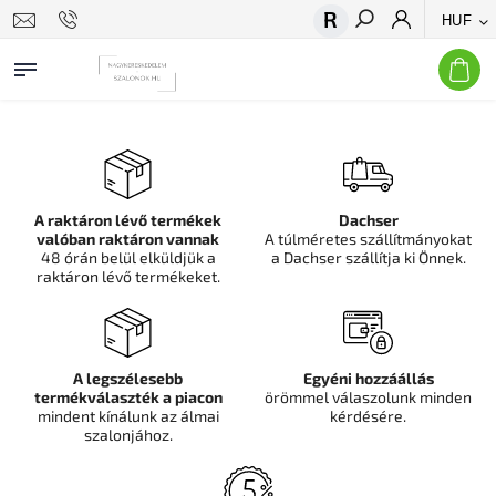
HUF
Keresés
A raktáron lévő termékek
Dachser
valóban raktáron vannak
A túlméretes szállítmányokat
48 órán belül elküldjük a
a Dachser szállítja ki Önnek.
raktáron lévő termékeket.
A legszélesebb
Egyéni hozzáállás
termékválaszték a piacon
örömmel válaszolunk minden
mindent kínálunk az álmai
kérdésére.
szalonjához.