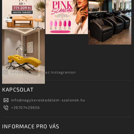
Kövessen minket az Instagramon
KAPCSOLAT
Info
@
nagykereskedelem-szalonok.hu
+36707429656
INFORMACE PRO VÁS