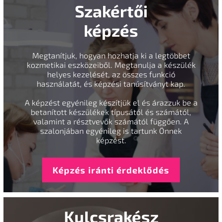
Szakértői
képzés
Megtanítjuk, hogyan hozhatja ki a legtöbbet
kozmetikai eszközeiből. Megtanulja a készülék
helyes kezelését, az összes funkció
használatát, és képzési tanúsítványt kap.
A képzést egyénileg készítjük el és árazzuk be a
betanított készülékek típusától és számától,
valamint a résztvevők számától függően. A
szalonjában egyénileg is tartunk Önnek
képzést.
Képzés iránti érdeklődés
Kulcsrakész