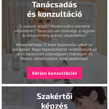
Tanácsadás
és konzultáció
Új szalont alapít? Modernizálni szeretné
működését? Tanácsra van szüksége a legjobb
ár/teljesítmény arányú vásárláshoz?
Kihasználhatja 15 éves tapasztalatunkat az
iparágban. Nagy tapasztalattal rendelkezünk az
új és tapasztalt szépségipari, fodrászati és
fitnesz vállalkozások tanácsadásában.
Kérjen konzultációt
Szakértői
képzés