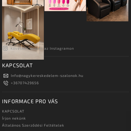
Kövessen minket az Instagramon
KAPCSOLAT
Info
@
nagykereskedelem-szalonok.hu
+36707429656
INFORMACE PRO VÁS
KAPCSOLAT
Írjon nekünk
Általános Szerződési Feltételek