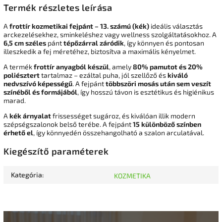
Termék részletes leírása
A
frottír kozmetikai fejpánt – 13. számú (kék)
ideális választás
arckezelésekhez, sminkeléshez vagy wellness szolgáltatásokhoz. A
6,5 cm széles
pánt
tépőzárral záródik
, így könnyen és pontosan
illeszkedik a fej méretéhez, biztosítva a maximális kényelmet.
A termék
frottír anyagból készül
, amely
80% pamutot és 20%
poliésztert
tartalmaz – ezáltal puha, jól szellőző és
kiváló
nedvszívó képességű
. A fejpánt
többszöri mosás után sem veszít
színéből és formájából
, így hosszú távon is esztétikus és higiénikus
marad.
A
kék árnyalat
frissességet sugároz, és kiválóan illik modern
szépségszalonok belső terébe. A fejpánt
15 különböző színben
érhető el
, így könnyedén összehangolható a szalon arculatával.
Kiegészítő paraméterek
Kategória
:
KOZMETIKA