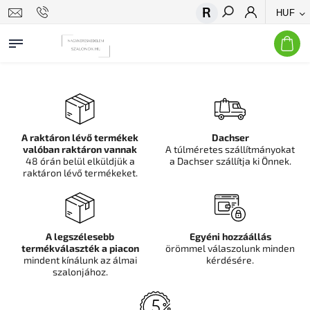
HUF
Keresés
A raktáron lévő termékek
Dachser
valóban raktáron vannak
A túlméretes szállítmányokat
48 órán belül elküldjük a
a Dachser szállítja ki Önnek.
raktáron lévő termékeket.
A legszélesebb
Egyéni hozzáállás
termékválaszték a piacon
örömmel válaszolunk minden
mindent kínálunk az álmai
kérdésére.
szalonjához.