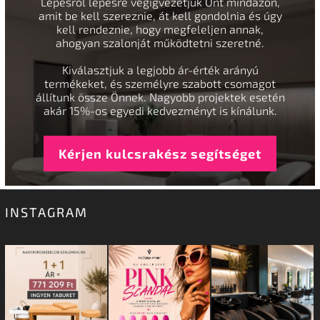
Lépésről lépésre végigvezetjük Önt mindazon,
amit be kell szereznie, át kell gondolnia és úgy
kell rendeznie, hogy megfeleljen annak,
ahogyan szalonját működtetni szeretné.
Kiválasztjuk a legjobb ár-érték arányú
termékeket, és személyre szabott csomagot
állítunk össze Önnek. Nagyobb projektek esetén
akár 15%-os egyedi kedvezményt is kínálunk.
Kérjen kulcsrakész segítséget
INSTAGRAM