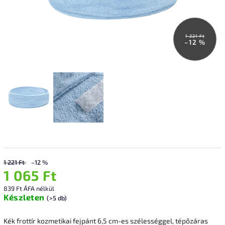
1 221 Ft
–12 %
1 221 Ft
–12 %
1 065 Ft
839 Ft ÁFA nélkül
Készleten
(>5 db)
Kék frottír kozmetikai fejpánt 6,5 cm-es szélességgel, tépőzáras