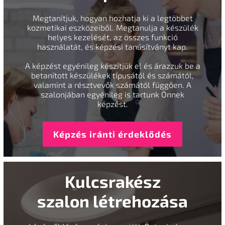
Megtanítjuk, hogyan hozhatja ki a legtöbbet
kozmetikai eszközeiből. Megtanulja a készülék
helyes kezelését, az összes funkció
használatát, és képzési tanúsítványt kap.
A képzést egyénileg készítjük el és árazzuk be a
betanított készülékek típusától és számától,
valamint a résztvevők számától függően. A
szalonjában egyénileg is tartunk Önnek
képzést.
Képzés iránti érdeklődés
Kulcsrakész
szalon létrehozása