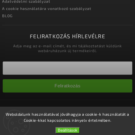
Adatvédelmi szabályzat
A cookie használatára vonatkozó szabályzat
BLOG
FELIRATKOZÁS HÍRLEVÉLRE
Adja meg az e-mail címét, és mi tájékoztatást küldünk
webáruházunk új termékeiről.
Feliratkozás
Copyright 2026
Nagykereskedelem-szalonok
. Minden jog
fenntartva.
Weboldalunk használatával jóváhagyja a cookie-k használatát a
Cookie-kkal kapcsolatos irányelv értelmében.
Süti beállítások szerkesztése
Vytvořil
Shoptet
| Design
Shoptak.cz.
Beállítások