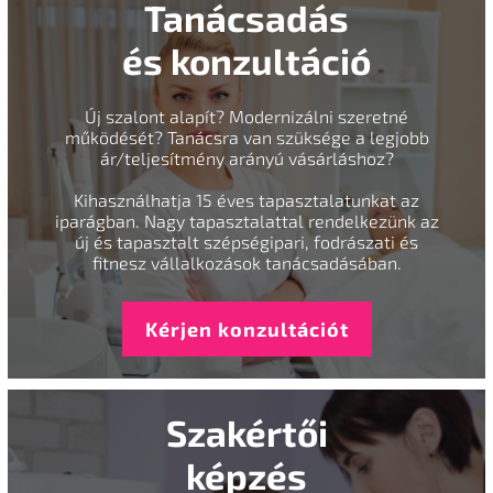
Tanácsadás
és konzultáció
Új szalont alapít? Modernizálni szeretné
működését? Tanácsra van szüksége a legjobb
ár/teljesítmény arányú vásárláshoz?
Kihasználhatja 15 éves tapasztalatunkat az
iparágban. Nagy tapasztalattal rendelkezünk az
új és tapasztalt szépségipari, fodrászati és
fitnesz vállalkozások tanácsadásában.
Kérjen konzultációt
Szakértői
képzés