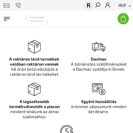
HUF
Keresés
A raktáron lévő termékek
Dachser
valóban raktáron vannak
A túlméretes szállítmányokat
48 órán belül elküldjük a
a Dachser szállítja ki Önnek.
raktáron lévő termékeket.
A legszélesebb
Egyéni hozzáállás
termékválaszték a piacon
örömmel válaszolunk minden
mindent kínálunk az álmai
kérdésére.
szalonjához.