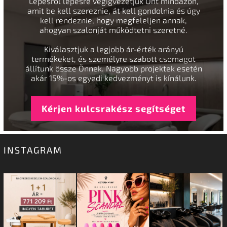
Lépésről lépésre végigvezetjük Önt mindazon,
amit be kell szereznie, át kell gondolnia és úgy
kell rendeznie, hogy megfeleljen annak,
ahogyan szalonját működtetni szeretné.
Kiválasztjuk a legjobb ár-érték arányú
termékeket, és személyre szabott csomagot
állítunk össze Önnek. Nagyobb projektek esetén
akár 15%-os egyedi kedvezményt is kínálunk.
Kérjen kulcsrakész segítséget
INSTAGRAM