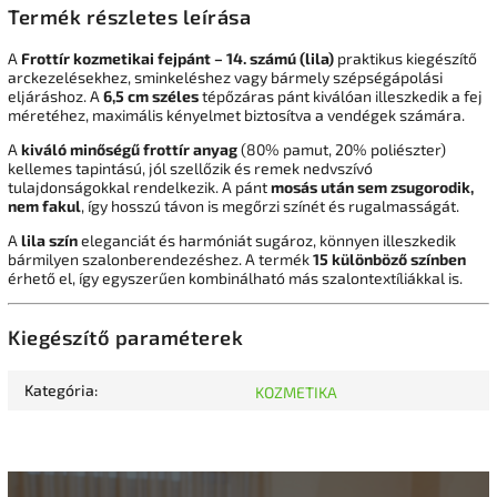
Termék részletes leírása
A
Frottír kozmetikai fejpánt – 14. számú (lila)
praktikus kiegészítő
arckezelésekhez, sminkeléshez vagy bármely szépségápolási
eljáráshoz. A
6,5 cm széles
tépőzáras pánt kiválóan illeszkedik a fej
méretéhez, maximális kényelmet biztosítva a vendégek számára.
A
kiváló minőségű frottír anyag
(80% pamut, 20% poliészter)
kellemes tapintású, jól szellőzik és remek nedvszívó
tulajdonságokkal rendelkezik. A pánt
mosás után sem zsugorodik,
nem fakul
, így hosszú távon is megőrzi színét és rugalmasságát.
A
lila szín
eleganciát és harmóniát sugároz, könnyen illeszkedik
bármilyen szalonberendezéshez. A termék
15 különböző színben
érhető el, így egyszerűen kombinálható más szalontextíliákkal is.
Kiegészítő paraméterek
Kategória
:
KOZMETIKA