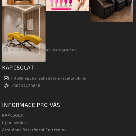
Kövessen minket az Instagramon
KAPCSOLAT
Info
@
nagykereskedelem-szalonok.hu
+36707429656
INFORMACE PRO VÁS
KAPCSOLAT
Írjon nekünk
Általános Szerződési Feltételek