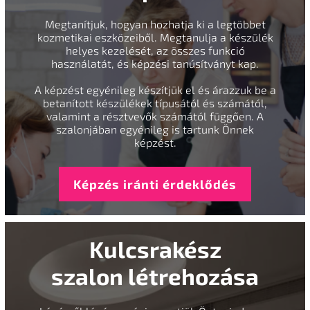
Megtanítjuk, hogyan hozhatja ki a legtöbbet
kozmetikai eszközeiből. Megtanulja a készülék
helyes kezelését, az összes funkció
használatát, és képzési tanúsítványt kap.
A képzést egyénileg készítjük el és árazzuk be a
betanított készülékek típusától és számától,
valamint a résztvevők számától függően. A
szalonjában egyénileg is tartunk Önnek
képzést.
Képzés iránti érdeklődés
Kulcsrakész
szalon létrehozása