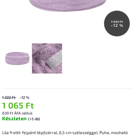
1 222 Ft
–12 %
1 222 Ft
–12 %
1 065 Ft
839 Ft ÁFA nélkül
Készleten
(>5 db)
Lila frottír fejpánt tépőzárral, 6,5 cm szélességgel. Puha, mosható