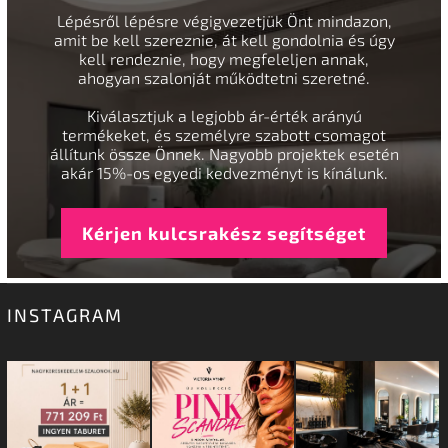
Lépésről lépésre végigvezetjük Önt mindazon,
amit be kell szereznie, át kell gondolnia és úgy
kell rendeznie, hogy megfeleljen annak,
ahogyan szalonját működtetni szeretné.
Kiválasztjuk a legjobb ár-érték arányú
termékeket, és személyre szabott csomagot
állítunk össze Önnek. Nagyobb projektek esetén
akár 15%-os egyedi kedvezményt is kínálunk.
Kérjen kulcsrakész segítséget
INSTAGRAM