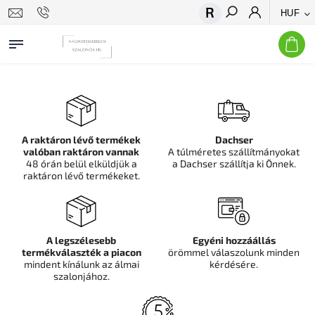
HUF
Keresés
A raktáron lévő termékek
Dachser
valóban raktáron vannak
A túlméretes szállítmányokat
48 órán belül elküldjük a
a Dachser szállítja ki Önnek.
raktáron lévő termékeket.
A legszélesebb
Egyéni hozzáállás
termékválaszték a piacon
örömmel válaszolunk minden
mindent kínálunk az álmai
kérdésére.
szalonjához.