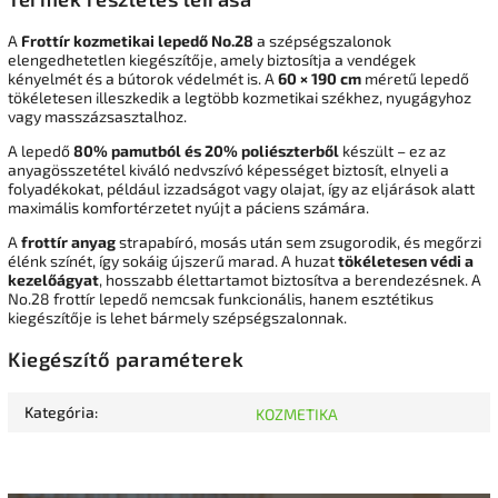
A
Frottír kozmetikai lepedő No.28
a szépségszalonok
elengedhetetlen kiegészítője, amely biztosítja a vendégek
kényelmét és a bútorok védelmét is. A
60 × 190 cm
méretű lepedő
tökéletesen illeszkedik a legtöbb kozmetikai székhez, nyugágyhoz
vagy masszázsasztalhoz.
A lepedő
80% pamutból és 20% poliészterből
készült – ez az
anyagösszetétel kiváló nedvszívó képességet biztosít, elnyeli a
folyadékokat, például izzadságot vagy olajat, így az eljárások alatt
maximális komfortérzetet nyújt a páciens számára.
A
frottír anyag
strapabíró, mosás után sem zsugorodik, és megőrzi
élénk színét, így sokáig újszerű marad. A huzat
tökéletesen védi a
kezelőágyat
, hosszabb élettartamot biztosítva a berendezésnek. A
No.28 frottír lepedő nemcsak funkcionális, hanem esztétikus
kiegészítője is lehet bármely szépségszalonnak.
Kiegészítő paraméterek
Kategória
:
KOZMETIKA