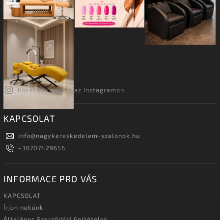
Kövessen minket az Instagramon
KAPCSOLAT
Info
@
nagykereskedelem-szalonok.hu
+36707429656
INFORMACE PRO VÁS
KAPCSOLAT
Írjon nekünk
Általános Szerződési Feltételek