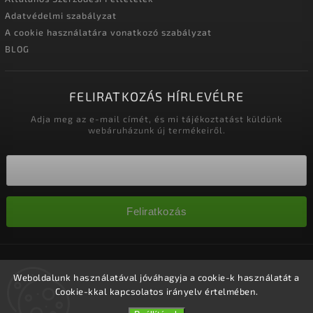
Adatvédelmi szabályzat
A cookie használatára vonatkozó szabályzat
BLOG
FELIRATKOZÁS HÍRLEVÉLRE
Adja meg az e-mail címét, és mi tájékoztatást küldünk
webáruházunk új termékeiről.
Feliratkozás
Copyright 2026
Nagykereskedelem-szalonok
. Minden jog
fenntartva.
Weboldalunk használatával jóváhagyja a cookie-k használatát a
Cookie-kkal kapcsolatos irányelv értelmében.
Süti beállítások szerkesztése
Vytvořil
Shoptet
| Design
Shoptak.cz.