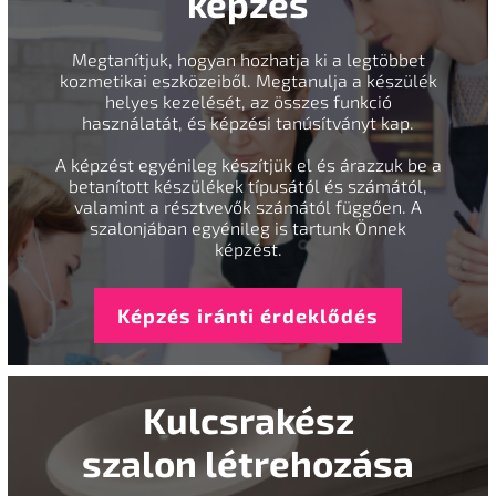
képzés
Megtanítjuk, hogyan hozhatja ki a legtöbbet
kozmetikai eszközeiből. Megtanulja a készülék
helyes kezelését, az összes funkció
használatát, és képzési tanúsítványt kap.
A képzést egyénileg készítjük el és árazzuk be a
betanított készülékek típusától és számától,
valamint a résztvevők számától függően. A
szalonjában egyénileg is tartunk Önnek
képzést.
Képzés iránti érdeklődés
Kulcsrakész
szalon létrehozása