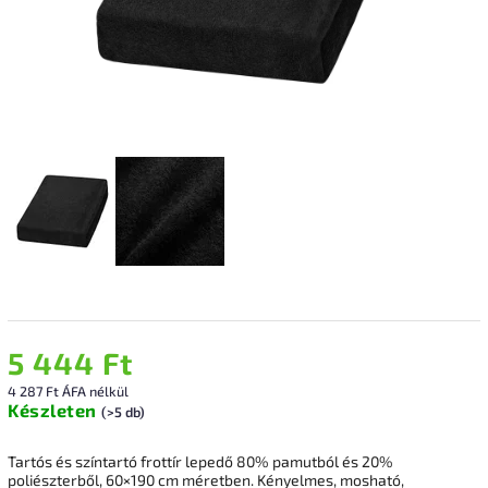
5 444 Ft
4 287 Ft ÁFA nélkül
Készleten
(>5 db)
Tartós és színtartó frottír lepedő 80% pamutból és 20%
poliészterből, 60×190 cm méretben. Kényelmes, mosható,