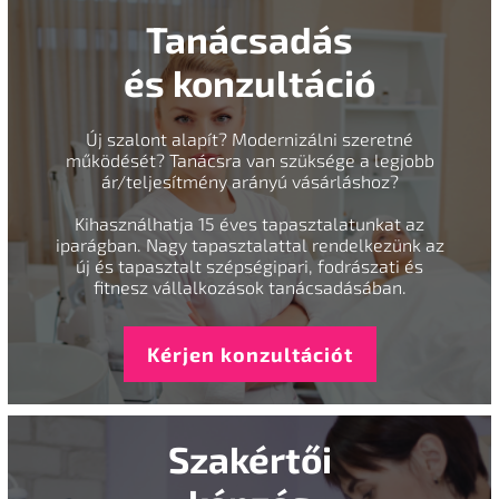
Tanácsadás
és konzultáció
Új szalont alapít? Modernizálni szeretné
működését? Tanácsra van szüksége a legjobb
ár/teljesítmény arányú vásárláshoz?
Kihasználhatja 15 éves tapasztalatunkat az
iparágban. Nagy tapasztalattal rendelkezünk az
új és tapasztalt szépségipari, fodrászati és
fitnesz vállalkozások tanácsadásában.
Kérjen konzultációt
Szakértői