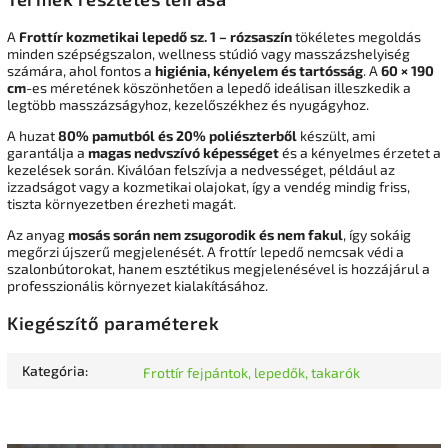
A
Frottír kozmetikai lepedő sz. 1 – rózsaszín
tökéletes megoldás
minden szépségszalon, wellness stúdió vagy masszázshelyiség
számára, ahol fontos a
higiénia, kényelem és tartósság
. A
60 × 190
cm
-es méretének köszönhetően a lepedő ideálisan illeszkedik a
legtöbb masszázságyhoz, kezelőszékhez és nyugágyhoz.
A huzat
80% pamutból és 20% poliészterből
készült, ami
garantálja a
magas nedvszívó képességet
és a kényelmes érzetet a
kezelések során. Kiválóan felszívja a nedvességet, például az
izzadságot vagy a kozmetikai olajokat, így a vendég mindig friss,
tiszta környezetben érezheti magát.
Az anyag
mosás során nem zsugorodik és nem fakul
, így sokáig
megőrzi újszerű megjelenését. A frottír lepedő nemcsak védi a
szalonbútorokat, hanem esztétikus megjelenésével is hozzájárul a
professzionális környezet kialakításához.
Kiegészítő paraméterek
Kategória
:
Frottír fejpántok, lepedők, takarók