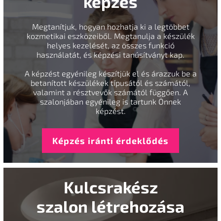
képzés
Megtanítjuk, hogyan hozhatja ki a legtöbbet
kozmetikai eszközeiből. Megtanulja a készülék
helyes kezelését, az összes funkció
használatát, és képzési tanúsítványt kap.
A képzést egyénileg készítjük el és árazzuk be a
betanított készülékek típusától és számától,
valamint a résztvevők számától függően. A
szalonjában egyénileg is tartunk Önnek
képzést.
Képzés iránti érdeklődés
Kulcsrakész
szalon létrehozása