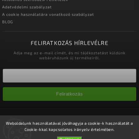
Adatvédelmi szabályzat
A cookie használatára vonatkozó szabályzat
BLOG
FELIRATKOZÁS HÍRLEVÉLRE
Adja meg az e-mail címét, és mi tájékoztatást küldünk
webáruházunk új termékeiről.
Feliratkozás
Copyright 2026
Nagykereskedelem-szalonok
. Minden jog
fenntartva.
Weboldalunk használatával jóváhagyja a cookie-k használatát a
Cookie-kkal kapcsolatos irányelv értelmében.
Süti beállítások szerkesztése
Vytvořil
Shoptet
| Design
Shoptak.cz.