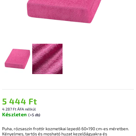
5 444 Ft
4 287 Ft ÁFA nélkül
Készleten
(>5 db)
Puha, rózsaszín frottír kozmetikai lepedő 60×190 cm-es méretben.
Kényelmes, tartós és mosható huzat kezelőágyakra és