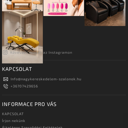
Kövessen minket az Instagramon
KAPCSOLAT
Info
@
nagykereskedelem-szalonok.hu
+36707429656
INFORMACE PRO VÁS
KAPCSOLAT
Írjon nekünk
Általános Szerződési Feltételek