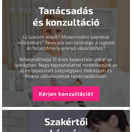
Tanácsadás
és konzultáció
Új szalont alapít? Modernizálni szeretné
működését? Tanácsra van szüksége a legjobb
ár/teljesítmény arányú vásárláshoz?
Kihasználhatja 15 éves tapasztalatunkat az
iparágban. Nagy tapasztalattal rendelkezünk az
új és tapasztalt szépségipari, fodrászati és
fitnesz vállalkozások tanácsadásában.
Kérjen konzultációt
Szakértői