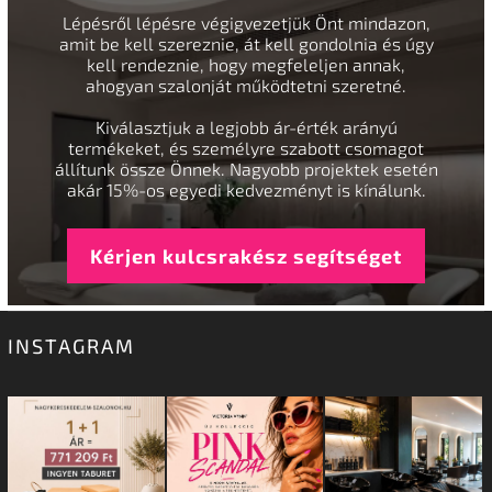
Lépésről lépésre végigvezetjük Önt mindazon,
amit be kell szereznie, át kell gondolnia és úgy
kell rendeznie, hogy megfeleljen annak,
ahogyan szalonját működtetni szeretné.
Kiválasztjuk a legjobb ár-érték arányú
termékeket, és személyre szabott csomagot
állítunk össze Önnek. Nagyobb projektek esetén
akár 15%-os egyedi kedvezményt is kínálunk.
Kérjen kulcsrakész segítséget
INSTAGRAM