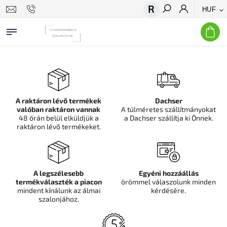
HUF
Keresés
A raktáron lévő termékek
Dachser
valóban raktáron vannak
A túlméretes szállítmányokat
48 órán belül elküldjük a
a Dachser szállítja ki Önnek.
raktáron lévő termékeket.
A legszélesebb
Egyéni hozzáállás
termékválaszték a piacon
örömmel válaszolunk minden
mindent kínálunk az álmai
kérdésére.
szalonjához.