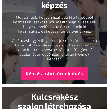
képzés
Megtanítjuk, hogyan hozhatja ki a legtöbbet
kozmetikai eszközeiből. Megtanulja a készülék
helyes kezelését, az összes funkció
használatát, és képzési tanúsítványt kap.
A képzést egyénileg készítjük el és árazzuk be a
betanított készülékek típusától és számától,
valamint a résztvevők számától függően. A
szalonjában egyénileg is tartunk Önnek
képzést.
Képzés iránti érdeklődés
Kulcsrakész
szalon létrehozása