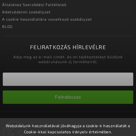
Általános Szerződési Feltételek
Adatvédelmi szabályzat
A cookie használatára vonatkozó szabályzat
BLOG
FELIRATKOZÁS HÍRLEVÉLRE
Adja meg az e-mail címét, és mi tájékoztatást küldünk
webáruházunk új termékeiről.
Feliratkozás
Copyright 2026
Nagykereskedelem-szalonok
. Minden jog
fenntartva.
Weboldalunk használatával jóváhagyja a cookie-k használatát a
Cookie-kkal kapcsolatos irányelv értelmében.
Süti beállítások szerkesztése