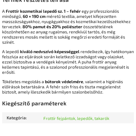
A
Frottír kozmetikai lepedő sz. 1 – fehér
egy professzionális
minőségű,
60 × 190 cm
méretű textília, amelyet kifejezetten
masszázságyakhoz, nyugágyakhoz és kozmetikai kezelőszékekhez
terveztek.
80% pamut és 20% poliészter
összetételének
köszönhetően az anyag rugalmas, rendkívül tartós, és még
rendszeres mosás mellett is sokáig megőrzi eredeti formáját és
színét.
A lepedő
kiváló nedvszívó képességgel
rendelkezik, így hatékonyan
felszívja az eljárások során keletkező izzadságot vagy olajokat,
ezzel biztosítva a vendégek kényelmét. A puha frottír anyag
kellemes tapintású, és a szalonod professzionális megjelenését is
erősíti.
Tökéletes megoldás a
bútorok védelmére
, valamint a higiéniás
előírások betartására. A fehér szín friss és tiszta megjelenést
biztosít, amely illeszkedik bármilyen szalonbelsőhöz.
Kiegészítő paraméterek
Kategória
:
Frottír fejpántok, lepedők, takarók