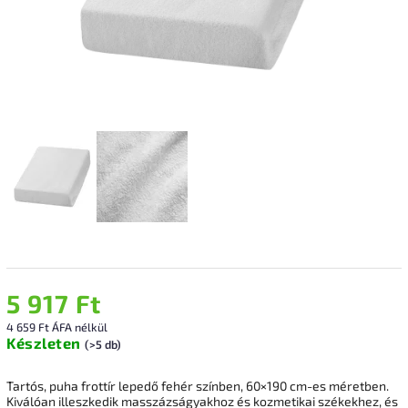
5 917 Ft
4 659 Ft ÁFA nélkül
Készleten
(>5 db)
Tartós, puha frottír lepedő fehér színben, 60×190 cm-es méretben.
Kiválóan illeszkedik masszázságyakhoz és kozmetikai székekhez, és