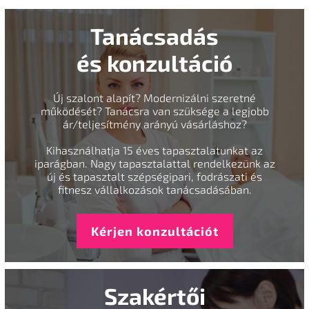
Tanácsadás
és konzultáció
Új szalont alapít? Modernizálni szeretné
működését? Tanácsra van szüksége a legjobb
ár/teljesítmény arányú vásárláshoz?
Kihasználhatja 15 éves tapasztalatunkat az
iparágban. Nagy tapasztalattal rendelkezünk az
új és tapasztalt szépségipari, fodrászati és
fitnesz vállalkozások tanácsadásában.
Kérjen konzultációt
Szakértői