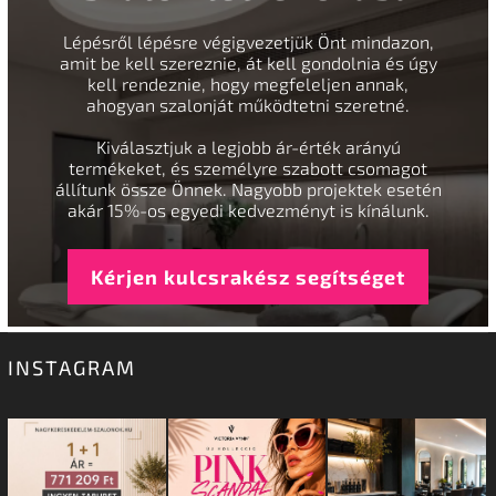
Lépésről lépésre végigvezetjük Önt mindazon,
amit be kell szereznie, át kell gondolnia és úgy
kell rendeznie, hogy megfeleljen annak,
ahogyan szalonját működtetni szeretné.
Kiválasztjuk a legjobb ár-érték arányú
termékeket, és személyre szabott csomagot
állítunk össze Önnek. Nagyobb projektek esetén
akár 15%-os egyedi kedvezményt is kínálunk.
Kérjen kulcsrakész segítséget
INSTAGRAM