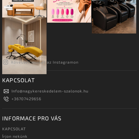
Kövessen minket az Instagramon
KAPCSOLAT
Info
@
nagykereskedelem-szalonok.hu
+36707429656
INFORMACE PRO VÁS
KAPCSOLAT
Írjon nekünk