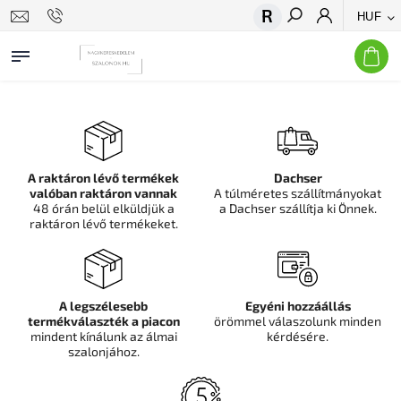
HUF
Keresés
A raktáron lévő termékek
Dachser
valóban raktáron vannak
A túlméretes szállítmányokat
48 órán belül elküldjük a
a Dachser szállítja ki Önnek.
raktáron lévő termékeket.
A legszélesebb
Egyéni hozzáállás
termékválaszték a piacon
örömmel válaszolunk minden
mindent kínálunk az álmai
kérdésére.
szalonjához.