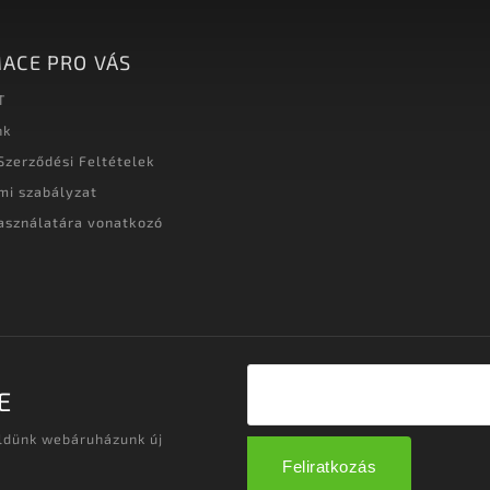
ACE PRO VÁS
T
nk
Szerződési Feltételek
mi szabályzat
asználatára vonatkozó
t
E
üldünk webáruházunk új
Feliratkozás