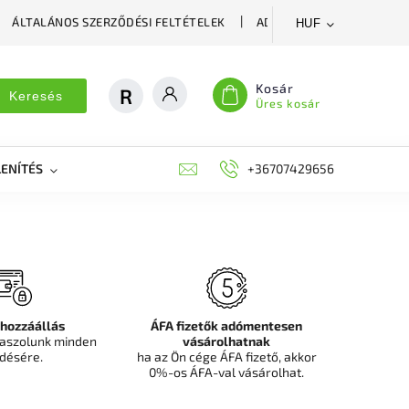
ÁLTALÁNOS SZERZŐDÉSI FELTÉTELEK
ADATVÉDELMI SZABÁLYZA
HUF
Kosár
Keresés
Üres kosár
ENÍTÉS
DEKORÁCIÓS FALPANEL, MŰNÖVÉNY FAL
+36707429656
FIT
 hozzáállás
ÁFA fizetők adómentesen
aszolunk minden
vásárolhatnak
désére.
ha az Ön cége ÁFA fizető, akkor
0%-os ÁFA-val vásárolhat.