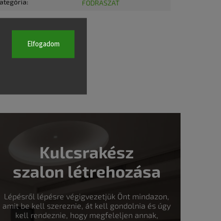
ategória
:
FODRÁSZAT
Elfogadom
Kulcsrakész
szalon létrehozása
Lépésről lépésre végigvezetjük Önt mindazon,
amit be kell szereznie, át kell gondolnia és úgy
kell rendeznie, hogy megfeleljen annak,