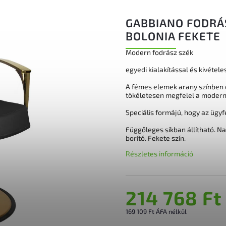
GABBIANO FODRÁ
BOLONIA FEKETE
Modern fodrász szék
egyedi kialakítással és kivétel
A fémes elemek arany színben c
tökéletesen megfelel a modern
Speciális formájú, hogy az ügyf
Függőleges síkban állítható. Na
borító. Fekete szín.
Részletes információ
214 768 Ft
169 109 Ft ÁFA nélkül