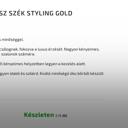
SZ SZÉK STYLING GOLD
es minőséggel.
sillognak, fokozva a luxus érzését. Nagyon kényelmes,
 szalonok számára.
él kényelmes helyzetben legyen a kezelés alatt.
gyon stabil és szilárd. Kiváló minőségű öko bőrből készült
Készleten
(>5 db)