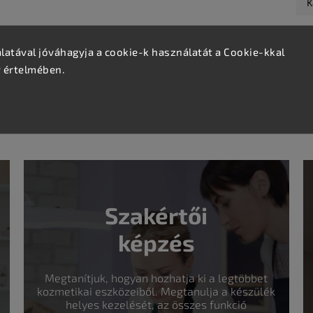
K
uxus érzését. Nagyon kényelmes, tökéletesen megfelel a
atával jóváhagyja a cookie-k használatát a Cookie-kkal
v értelmében.
 legyen a kezelés alatt.
Kiváló minőségű öko bőrből készült borító. Fekete szín.
Szakértői
képzés
Megtanítjuk, hogyan hozhatja ki a legtöbbet
kozmetikai eszközeiből. Megtanulja a készülék
helyes kezelését, az összes funkció