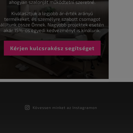
ahogyan szalonját működtetni szeretné.
Kiválasztjuk a legjobb ár-érték arányú
termékeket, és személyre szabott csomagot
állítunk össze Önnek. Nagyobb projektek esetén
akár 15%-os egyedi kedvezményt is kínálunk.
Kérjen kulcsrakész segítséget
Kövessen minket az Instagramon