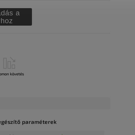
dás a
rhoz
omon követés
egészítő paraméterek