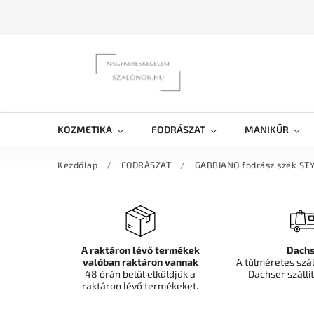
KOZMETIKA
FODRÁSZAT
MANIKŰR
Kezdőlap
/
FODRÁSZAT
/
GABBIANO fodrász szék ST
A raktáron lévő termékek
Dachs
valóban raktáron vannak
A túlméretes szá
48 órán belül elküldjük a
Dachser szállít
raktáron lévő termékeket.