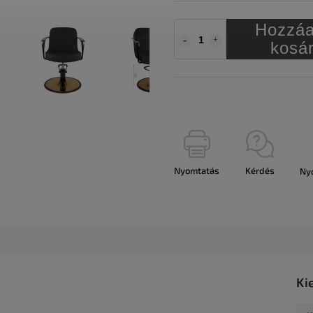
Hozzáa
kosá
Nyomtatás
Kérdés
Ny
Ki