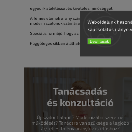
egyedi kialakítással és kivételes minőséggel.
A fémes elemek arany színben csillognak, fokozva a l
Weboldalunk használ
modern szalonok számára.
kapcsolatos irányel
Speciális formájú, hogy az ügyfél kényelmes helyzetben
Beállítások
Függőleges síkban állítható. Nagyon stabil és szilárd. 
Tanácsadás
és konzultáció
Új szalont alapít? Modernizálni szeretné
működését? Tanácsra van szüksége a legjobb
ár/teljesítmény arányú vásárláshoz?