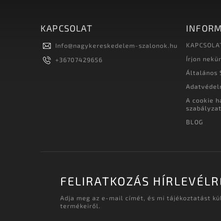
KAPCSOLAT
INFORM
KAPCSOLA
Info
@
nagykereskedelem-szalonok.hu
Írjon nekü
+36707429656
Általános 
Adatvédel
A cookie h
szabályza
BLOG
FELIRATKOZÁS HÍRLEVÉLR
Adja meg az e-mail címét, és mi tájékoztatást k
termékeiről.