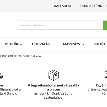
KAPCSOLAT
ÍRJON NEKÜNK
PEDIKŰR
TETOVÁLÁS
MASSZÁZS
FERTŐTL
YLING GOLD BOLONIA Fekete
er
A legszélesebb termékválaszték
Egyéni
llítmányokat a
a piacon
örömmel vál
ja ki Önnek.
mindent kínálunk az álmai
kér
szalonjához.