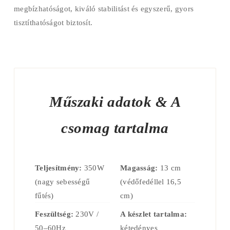
megbízhatóságot, kiváló stabilitást és egyszerű, gyors
tisztíthatóságot biztosít.
Műszaki adatok & A
csomag tartalma
Teljesítmény:
350W
Magasság:
13 cm
(nagy sebességű
(védőfedéllel 16,5
fűtés)
cm)
Feszültség:
230V /
A készlet tartalma:
50–60Hz
kétedényes