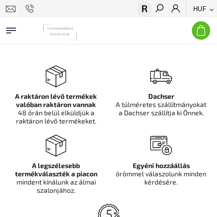
HUF
Keresés
A raktáron lévő termékek
Dachser
valóban raktáron vannak
A túlméretes szállítmányokat
48 órán belül elküldjük a
a Dachser szállítja ki Önnek.
raktáron lévő termékeket.
A legszélesebb
Egyéni hozzáállás
termékválaszték a piacon
örömmel válaszolunk minden
mindent kínálunk az álmai
kérdésére.
szalonjához.