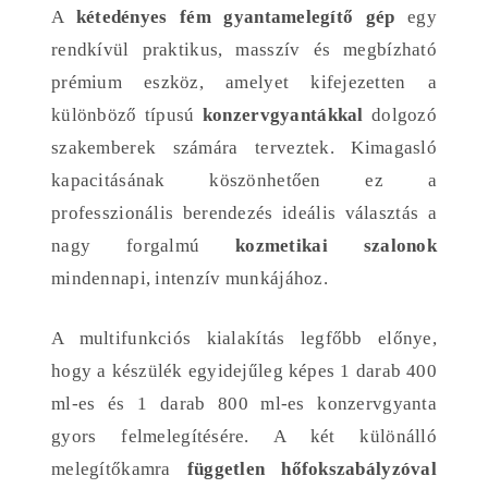
A
kétedényes fém gyantamelegítő gép
egy
rendkívül praktikus, masszív és megbízható
prémium eszköz, amelyet kifejezetten a
különböző típusú
konzervgyantákkal
dolgozó
szakemberek számára terveztek. Kimagasló
kapacitásának köszönhetően ez a
professzionális berendezés ideális választás a
nagy forgalmú
kozmetikai szalonok
mindennapi, intenzív munkájához.
A multifunkciós kialakítás legfőbb előnye,
hogy a készülék egyidejűleg képes 1 darab 400
ml-es és 1 darab 800 ml-es konzervgyanta
gyors felmelegítésére. A két különálló
melegítőkamra
független hőfokszabályzóval