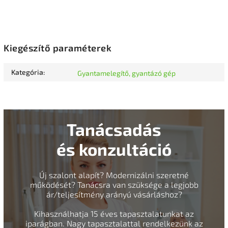
Kiegészítő paraméterek
Kategória
:
Gyantamelegítő, gyantázó gép
Tanácsadás
és konzultáció
Új szalont alapít? Modernizálni szeretné
működését? Tanácsra van szüksége a legjobb
ár/teljesítmény arányú vásárláshoz?
Kihasználhatja 15 éves tapasztalatunkat az
iparágban. Nagy tapasztalattal rendelkezünk az