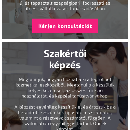
új és tapasztalt szépségipari, fodrászati és
fitnesz vállalkozások tanácsadásában.
Kérjen konzultációt
Szakértői
képzés
Megtanítjuk, hogyan hozhatja ki a legtöbbet
kozmetikai eszközeiből. Megtanulja a készülék
helyes kezelését, az összes funkció
használatát, és képzési tanúsítványt kap.
A képzést egyénileg készítjük el és árazzuk be a
betanított készülékek típusától és számától,
valamint a résztvevők számától függően. A
szalonjában egyénileg is tartunk Önnek
képzést.