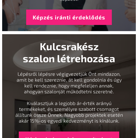
Képzés iránti érdeklődés
Kulcsrakész
szalon létrehozása
Lépésről lépésre végigvezetjük Önt mindazon,
amit be kell szereznie, át kell gondolnia és úgy
kell rendeznie, hogy megfeleljen annak,
ahogyan szalonját működtetni szeretné.
Kiválasztjuk a legjobb ár-érték arányú
termékeket, és személyre szabott csomagot
állítunk össze Önnek. Nagyobb projektek esetén
akár 15%-os egyedi kedvezményt is kínálunk.