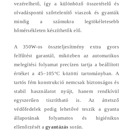
vezérelhető, így a különböző összetételű és
olvadáspontú szőrtelenítő viaszok és gyanták
mindig a számukra legtökéletesebb
hőmérsékleten készíthetők elő.
A 350W-os összteljesítmény extra gyors
felfűtést garantál, miközben az automatikus
melegítési folyamat precízen tartja a beállított
értéket a 45–105°C közötti tartományban. A
tartós fém konstrukció nemcsak biztonságos és
stabil használatot nyújt, hanem rendkívül
egyszerűen tisztítható is. Az áttetsző
védőfedelek pedig lehetővé teszik a gyanta
állapotának folyamatos és higiénikus
ellenőrzését a
gyantázás
során.