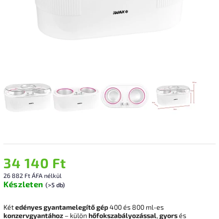
34 140 Ft
26 882 Ft ÁFA nélkül
Készleten
(>5 db)
Két
edényes gyantamelegítő gép
400 és 800 ml-es
konzervgyantához
– külön
hőfokszabályozással
,
gyors
és