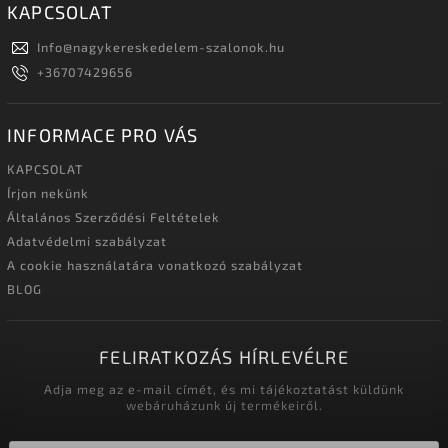
KAPCSOLAT
Info
@
nagykereskedelem-szalonok.hu
+36707429656
INFORMACE PRO VÁS
KAPCSOLAT
Írjon nekünk
Általános Szerződési Feltételek
Adatvédelmi szabályzat
A cookie használatára vonatkozó szabályzat
BLOG
FELIRATKOZÁS HÍRLEVÉLRE
Adja meg az e-mail címét, és mi tájékoztatást küldünk
webáruházunk új termékeiről.