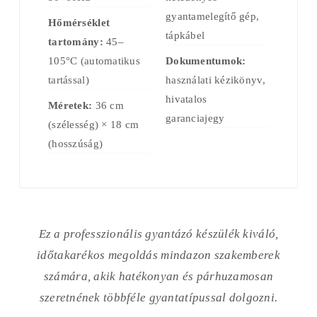
gyantamelegítő gép,
Hőmérséklet
tápkábel
tartomány:
45–
105°C (automatikus
Dokumentumok:
tartással)
használati kézikönyv,
hivatalos
Méretek:
36 cm
garanciajegy
(szélesség) × 18 cm
(hosszúság)
Ez a professzionális gyantázó készülék kiváló,
időtakarékos megoldás mindazon szakemberek
számára, akik hatékonyan és párhuzamosan
szeretnének többféle gyantatípussal dolgozni.