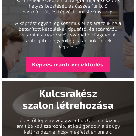
helyes kezelését, az összes funkció
használatát, és képzési tanúsítványt kap.
A képzést egyénileg készítjük el és árazzuk be a
betanított készülékek típusától és számától,
valamint a résztvevők számától függően. A
szalonjában egyénileg is tartunk Önnek
képzést.
Képzés iránti érdeklődés
Kulcsrakész
szalon létrehozása
Lépésről lépésre végigvezetjük Önt mindazon,
amit be kell szereznie, át kell gondolnia és úgy
kell rendeznie, hogy megfeleljen annak,