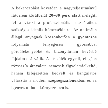
A bekapcsolást követően a nagyteljesítményű
fűtőelem körülbelül
20–30 perc alatt
melegíti
fel a viaszt a professzionális használathoz
szükséges ideális hőmérsékletre. Az optimális
állagú anyagnak köszönhetően a
gyantázás
folyamata lényegesen gyorsabbá,
gördülékenyebbé és bizonyítottan kevésbé
fájdalmassá válik. A készülék egyedi, elegáns
rózsaszín árnyalata nemcsak figyelemfelkeltő,
hanem kifejezetten kedvelt és hangulatos
választás a modern
szépségszalonokban
és az
igényes otthoni környezetben is.