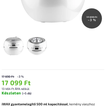
17 690 Ft
–3 %
17 690 Ft
–3 %
17 099 Ft
13 464 Ft ÁFA nélkül
Készleten
(>5 db)
iWAX gyantamelegítő 500 ml kapacitással
, kemény viaszhoz