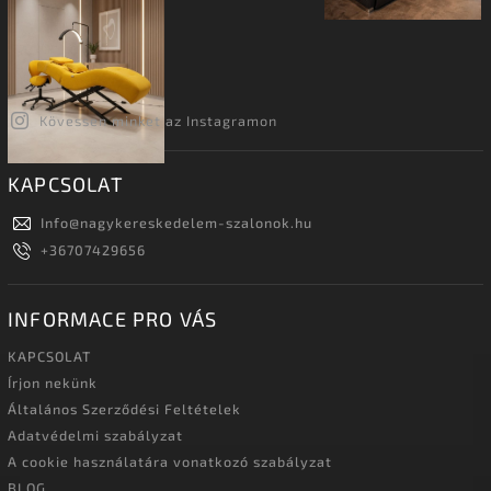
Kövessen minket az Instagramon
KAPCSOLAT
Info
@
nagykereskedelem-szalonok.hu
+36707429656
INFORMACE PRO VÁS
KAPCSOLAT
Írjon nekünk
Általános Szerződési Feltételek
Adatvédelmi szabályzat
A cookie használatára vonatkozó szabályzat
BLOG