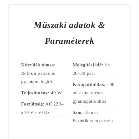
Műszaki adatok &
Paraméterek
Készülék típusa:
Melegítési idő:
kb.
Roll-on patronos
20–30 perc
gyantamelegítő
Kompatibilitás:
100
Teljesítmény:
40 W
ml-es tekercses
gyantapatronhoz
Feszültség:
AC 220–
240 V / 50 Hz
Szín:
Élénk /
Esztétikus rózsaszín