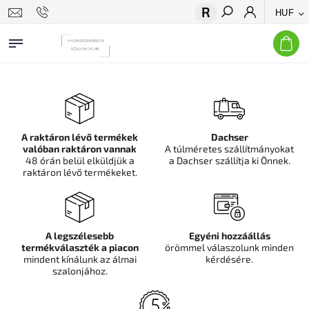
HUF
Keresés
A raktáron lévő termékek
Dachser
valóban raktáron vannak
A túlméretes szállítmányokat
48 órán belül elküldjük a
a Dachser szállítja ki Önnek.
raktáron lévő termékeket.
A legszélesebb
Egyéni hozzáállás
termékválaszték a piacon
örömmel válaszolunk minden
mindent kínálunk az álmai
kérdésére.
szalonjához.