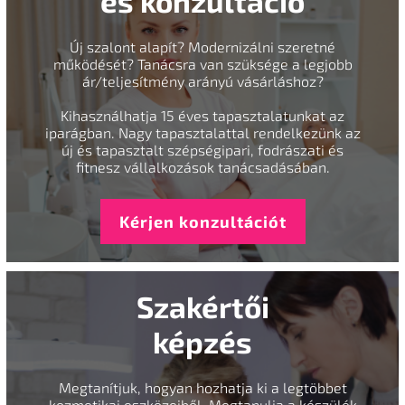
és konzultáció
Új szalont alapít? Modernizálni szeretné
működését? Tanácsra van szüksége a legjobb
ár/teljesítmény arányú vásárláshoz?
Kihasználhatja 15 éves tapasztalatunkat az
iparágban. Nagy tapasztalattal rendelkezünk az
új és tapasztalt szépségipari, fodrászati és
fitnesz vállalkozások tanácsadásában.
Kérjen konzultációt
Szakértői
képzés
Megtanítjuk, hogyan hozhatja ki a legtöbbet
kozmetikai eszközeiből. Megtanulja a készülék