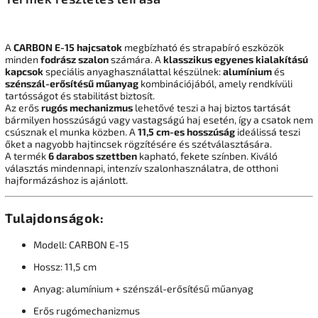
A
CARBON E-15 hajcsatok
megbízható és strapabíró eszközök
minden
fodrász szalon
számára. A
klasszikus egyenes kialakítású
kapcsok
speciális anyaghasználattal készülnek:
alumínium
és
szénszál-erősítésű műanyag
kombinációjából, amely rendkívüli
tartósságot és stabilitást biztosít.
Az erős
rugós mechanizmus
lehetővé teszi a haj biztos tartását
bármilyen hosszúságú vagy vastagságú haj esetén, így a csatok nem
csúsznak el munka közben. A
11,5 cm-es hosszúság
ideálissá teszi
őket a nagyobb hajtincsek rögzítésére és szétválasztására.
A termék
6 darabos szettben
kapható, fekete színben. Kiváló
választás mindennapi, intenzív szalonhasználatra, de otthoni
hajformázáshoz is ajánlott.
Tulajdonságok:
Modell: CARBON E-15
Hossz: 11,5 cm
Anyag: alumínium + szénszál-erősítésű műanyag
Erős rugómechanizmus