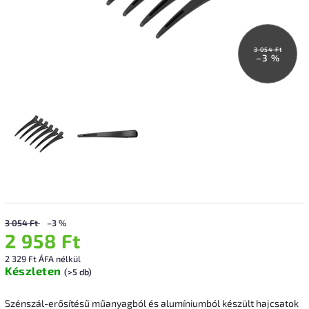
3 054 Ft
–3 %
3 054 Ft
–3 %
2 958 Ft
2 329 Ft ÁFA nélkül
Készleten
(>5 db)
Szénszál-erősítésű műanyagból és alumíniumból készült hajcsatok