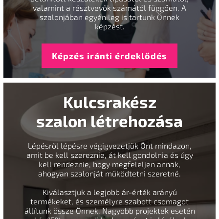
valamint a résztvevők számától függően. A
szalonjában egyénileg is tartunk Önnek
képzést.
Képzés iránti érdeklődés
Kulcsrakész
szalon létrehozása
Lépésről lépésre végigvezetjük Önt mindazon,
amit be kell szereznie, át kell gondolnia és úgy
kell rendeznie, hogy megfeleljen annak,
ahogyan szalonját működtetni szeretné.
Kiválasztjuk a legjobb ár-érték arányú
termékeket, és személyre szabott csomagot
állítunk össze Önnek. Nagyobb projektek esetén