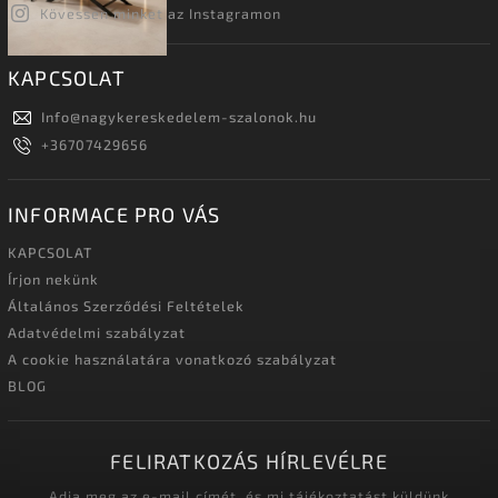
Kövessen minket az Instagramon
KAPCSOLAT
Info
@
nagykereskedelem-szalonok.hu
+36707429656
INFORMACE PRO VÁS
KAPCSOLAT
Írjon nekünk
Általános Szerződési Feltételek
Adatvédelmi szabályzat
A cookie használatára vonatkozó szabályzat
BLOG
FELIRATKOZÁS HÍRLEVÉLRE
Adja meg az e-mail címét, és mi tájékoztatást küldünk