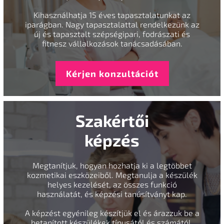
Kihasználhatja 15 éves tapasztalatunkat az
iparágban. Nagy tapasztalattal rendelkezünk az
új és tapasztalt szépségipari, fodrászati és
fitnesz vállalkozások tanácsadásában.
Kérjen konzultációt
Szakértői
képzés
Megtanítjuk, hogyan hozhatja ki a legtöbbet
kozmetikai eszközeiből. Megtanulja a készülék
helyes kezelését, az összes funkció
használatát, és képzési tanúsítványt kap.
A képzést egyénileg készítjük el és árazzuk be a
betanított készülékek típusától és számától,