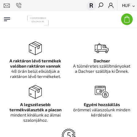
HUF
Keresés
A raktáron lévő termékek
Dachser
valóban raktáron vannak
A túlméretes szállítmányokat
48 órán belül elküldjük a
a Dachser szállítja ki Önnek.
raktáron lévő termékeket.
A legszélesebb
Egyéni hozzáállás
termékválaszték a piacon
örömmel válaszolunk minden
mindent kínálunk az álmai
kérdésére.
szalonjához.