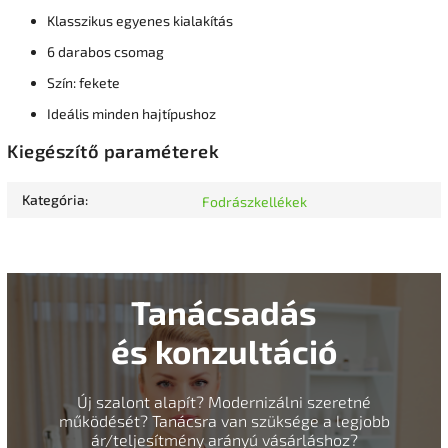
Klasszikus egyenes kialakítás
6 darabos csomag
Szín: fekete
Ideális minden hajtípushoz
Kiegészítő paraméterek
Kategória
:
Fodrászkellékek
Tanácsadás
és konzultáció
Új szalont alapít? Modernizálni szeretné
működését? Tanácsra van szüksége a legjobb
ár/teljesítmény arányú vásárláshoz?