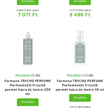
Kosárba
Kosárba
5 568 Ft ÁFA nélkül
7 477 Ft ÁFA nélkül
7 071 Ft
9 496 Ft
Készleten
(5 db)
Készleten
(>5 db)
Farmona TRYCHO PERFUME
Farmona TRYCHO PERFUME
Parfümözött frissítő
Parfümözött frissítő
permet hajra és testre 200
permet hajra és testre 50 ml
ml
Kosárba
Kosárba
1 511 Ft ÁFA nélkül