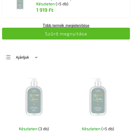
Készleten
(>5 db)
1 919 Ft
Több termék megjelenítése
Szűrő megnyitása
Ajánljuk
Legolcsóbb elöl
Legdrágább
Legnépszerűbb
termékek
ABC szerint
Készleten
(3 db)
Készleten
(>5 db)