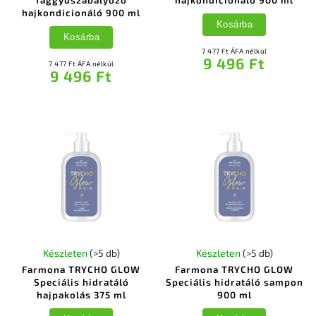
faggyúszabályozó
hajkondicionáló 900 ml
hajkondicionáló 900 ml
Kosárba
Kosárba
7 477 Ft ÁFA nélkül
9 496 Ft
7 477 Ft ÁFA nélkül
9 496 Ft
Készleten
(>5 db)
Készleten
(>5 db)
Farmona TRYCHO GLOW
Farmona TRYCHO GLOW
Speciális hidratáló
Speciális hidratáló sampon
hajpakolás 375 ml
900 ml