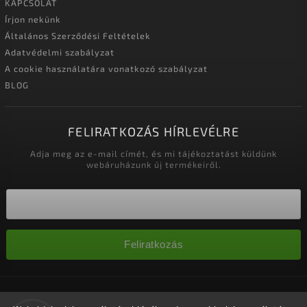
KAPCSOLAT
Írjon nekünk
Általános Szerződési Feltételek
Adatvédelmi szabályzat
A cookie használatára vonatkozó szabályzat
BLOG
FELIRATKOZÁS HÍRLEVÉLRE
Adja meg az e-mail címét, és mi tájékoztatást küldünk
webáruházunk új termékeiről.
Feliratkozás
Copyright 2026
Nagykereskedelem-szalonok
. Minden jog