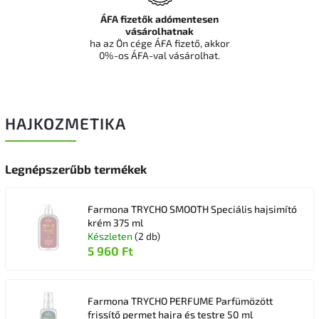
ÁFA fizetők adómentesen
vásárolhatnak
ha az Ön cége ÁFA fizető, akkor
0%-os ÁFA-val vásárolhat.
HAJKOZMETIKA
Legnépszerűbb termékek
Farmona TRYCHO SMOOTH Speciális hajsimító
krém 375 ml
Készleten
(2 db)
5 960 Ft
Farmona TRYCHO PERFUME Parfümözött
frissítő permet hajra és testre 50 ml