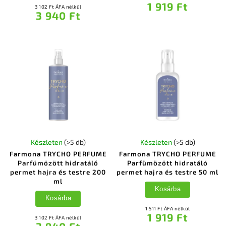
1 919 Ft
3 102 Ft ÁFA nélkül
3 940 Ft
Készleten
(>5 db)
Készleten
(>5 db)
Farmona TRYCHO PERFUME
Farmona TRYCHO PERFUME
Parfümözött hidratáló
Parfümözött hidratáló
permet hajra és testre 200
permet hajra és testre 50 ml
ml
Kosárba
Kosárba
1 511 Ft ÁFA nélkül
1 919 Ft
3 102 Ft ÁFA nélkül