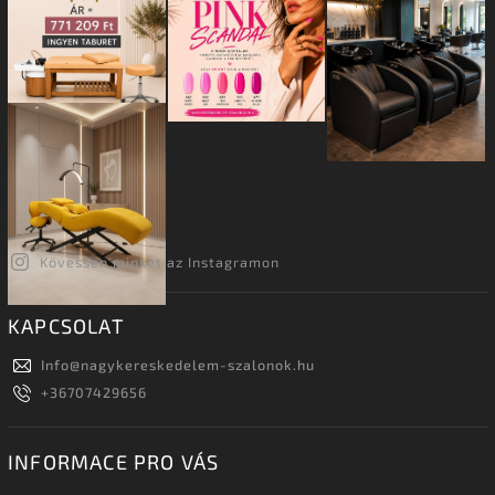
Kövessen minket az Instagramon
KAPCSOLAT
Info
@
nagykereskedelem-szalonok.hu
+36707429656
INFORMACE PRO VÁS