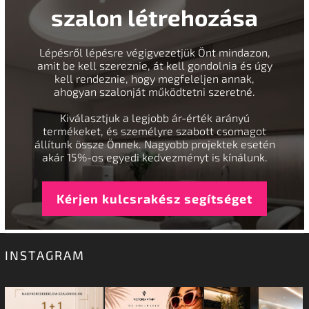
szalon létrehozása
Lépésről lépésre végigvezetjük Önt mindazon,
amit be kell szereznie, át kell gondolnia és úgy
kell rendeznie, hogy megfeleljen annak,
ahogyan szalonját működtetni szeretné.
Kiválasztjuk a legjobb ár-érték arányú
termékeket, és személyre szabott csomagot
állítunk össze Önnek. Nagyobb projektek esetén
akár 15%-os egyedi kedvezményt is kínálunk.
Kérjen kulcsrakész segítséget
INSTAGRAM