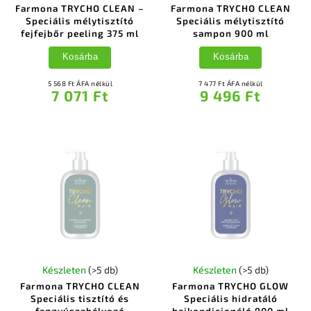
Farmona TRYCHO CLEAN –
Farmona TRYCHO CLEAN
Speciális mélytisztító
Speciális mélytisztító
fejfejbőr peeling 375 ml
sampon 900 ml
Kosárba
Kosárba
5 568 Ft ÁFA nélkül
7 477 Ft ÁFA nélkül
7 071 Ft
9 496 Ft
Készleten
(>5 db)
Készleten
(>5 db)
Farmona TRYCHO CLEAN
Farmona TRYCHO GLOW
Speciális tisztító és
Speciális hidratáló