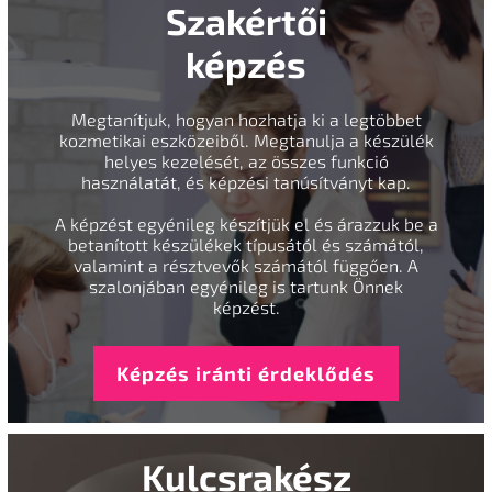
Szakértői
képzés
Megtanítjuk, hogyan hozhatja ki a legtöbbet
kozmetikai eszközeiből. Megtanulja a készülék
helyes kezelését, az összes funkció
használatát, és képzési tanúsítványt kap.
A képzést egyénileg készítjük el és árazzuk be a
betanított készülékek típusától és számától,
valamint a résztvevők számától függően. A
szalonjában egyénileg is tartunk Önnek
képzést.
Képzés iránti érdeklődés
Kulcsrakész