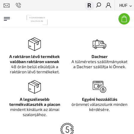
HUF
Keresés
A raktáron lévő termékek
Dachser
valóban raktáron vannak
A túlméretes szállítmányokat
48 órán belül elküldjük a
a Dachser szállítja ki Önnek.
raktáron lévő termékeket.
A legszélesebb
Egyéni hozzáállás
termékválaszték a piacon
örömmel válaszolunk minden
mindent kínálunk az álmai
kérdésére.
szalonjához.