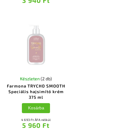
3 940 Ft
Készleten
(2 db)
Farmona TRYCHO SMOOTH
Speciális hajsimító krém
375 ml
Kosárba
4 693 Ft ÁFA nélkül
5 960 Ft