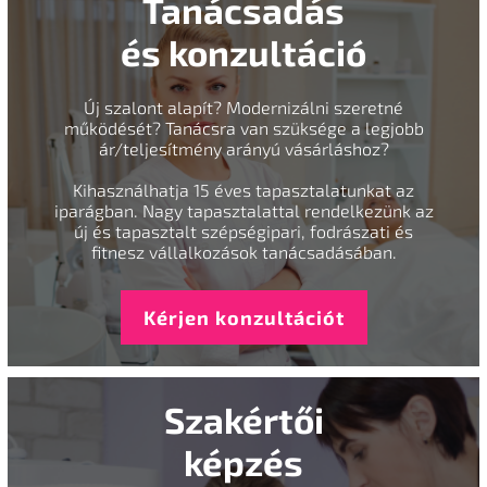
Tanácsadás
és konzultáció
Új szalont alapít? Modernizálni szeretné
működését? Tanácsra van szüksége a legjobb
ár/teljesítmény arányú vásárláshoz?
Kihasználhatja 15 éves tapasztalatunkat az
iparágban. Nagy tapasztalattal rendelkezünk az
új és tapasztalt szépségipari, fodrászati és
fitnesz vállalkozások tanácsadásában.
Kérjen konzultációt
Szakértői
képzés