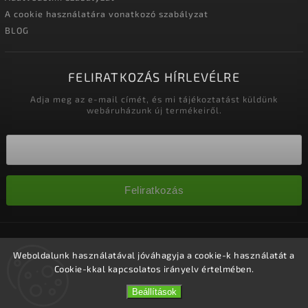
A cookie használatára vonatkozó szabályzat
BLOG
FELIRATKOZÁS HÍRLEVÉLRE
Adja meg az e-mail címét, és mi tájékoztatást küldünk
webáruházunk új termékeiről.
Feliratkozás
Copyright 2026
Nagykereskedelem-szalonok
. Minden jog
fenntartva.
Weboldalunk használatával jóváhagyja a cookie-k használatát a
Cookie-kkal kapcsolatos irányelv értelmében.
Süti beállítások szerkesztése
Vytvořil
Shoptet
| Design
Shoptak.cz.
Beállítások