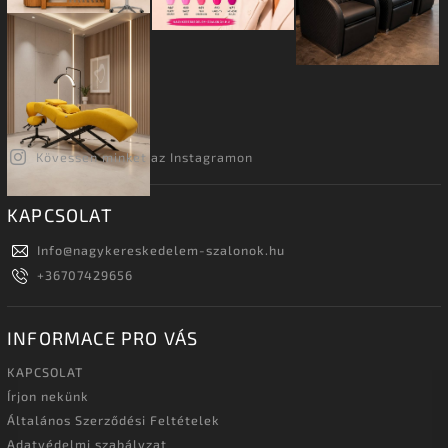
Kövessen minket az Instagramon
KAPCSOLAT
Info
@
nagykereskedelem-szalonok.hu
+36707429656
INFORMACE PRO VÁS
KAPCSOLAT
Írjon nekünk
Általános Szerződési Feltételek
Adatvédelmi szabályzat