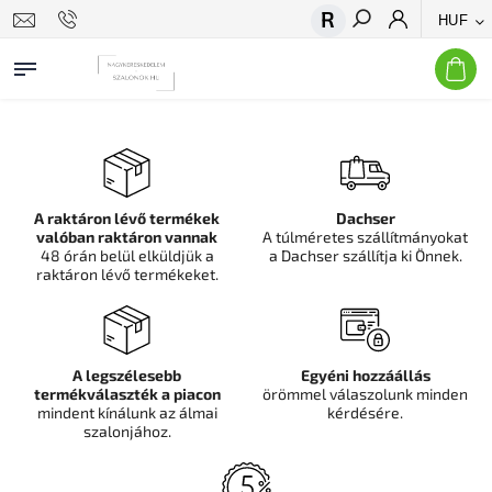
HUF
Keresés
A raktáron lévő termékek
Dachser
valóban raktáron vannak
A túlméretes szállítmányokat
48 órán belül elküldjük a
a Dachser szállítja ki Önnek.
raktáron lévő termékeket.
A legszélesebb
Egyéni hozzáállás
termékválaszték a piacon
örömmel válaszolunk minden
mindent kínálunk az álmai
kérdésére.
szalonjához.