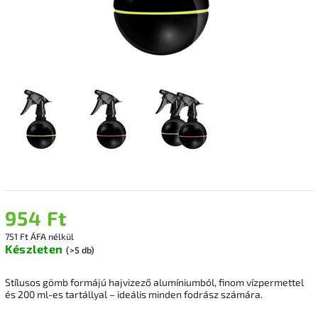
954 Ft
751 Ft ÁFA nélkül
Készleten
(>5 db)
Stílusos gömb formájú hajvizező alumíniumból, finom vízpermettel
és 200 ml-es tartállyal – ideális minden fodrász számára.