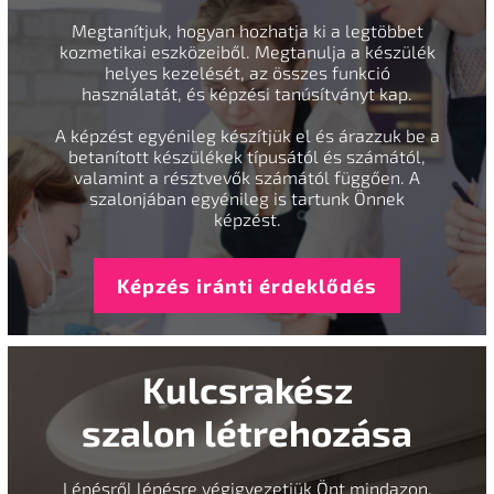
Megtanítjuk, hogyan hozhatja ki a legtöbbet
kozmetikai eszközeiből. Megtanulja a készülék
helyes kezelését, az összes funkció
használatát, és képzési tanúsítványt kap.
A képzést egyénileg készítjük el és árazzuk be a
betanított készülékek típusától és számától,
valamint a résztvevők számától függően. A
szalonjában egyénileg is tartunk Önnek
képzést.
Képzés iránti érdeklődés
Kulcsrakész
szalon létrehozása
Lépésről lépésre végigvezetjük Önt mindazon,