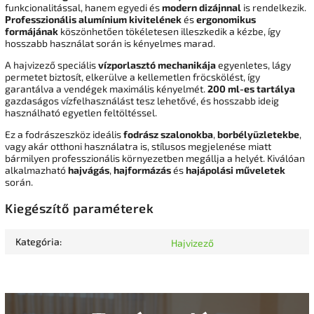
funkcionalitással, hanem egyedi és
modern dizájnnal
is rendelkezik.
Professzionális alumínium kivitelének
és
ergonomikus
formájának
köszönhetően tökéletesen illeszkedik a kézbe, így
hosszabb használat során is kényelmes marad.
A hajvizező speciális
vízporlasztó mechanikája
egyenletes, lágy
permetet biztosít, elkerülve a kellemetlen fröcskölést, így
garantálva a vendégek maximális kényelmét.
200 ml-es tartálya
gazdaságos vízfelhasználást tesz lehetővé, és hosszabb ideig
használható egyetlen feltöltéssel.
Ez a fodrászeszköz ideális
fodrász szalonokba
,
borbélyüzletekbe
,
vagy akár otthoni használatra is, stílusos megjelenése miatt
bármilyen professzionális környezetben megállja a helyét. Kiválóan
alkalmazható
hajvágás
,
hajformázás
és
hajápolási műveletek
során.
Kiegészítő paraméterek
Kategória
:
Hajvizező