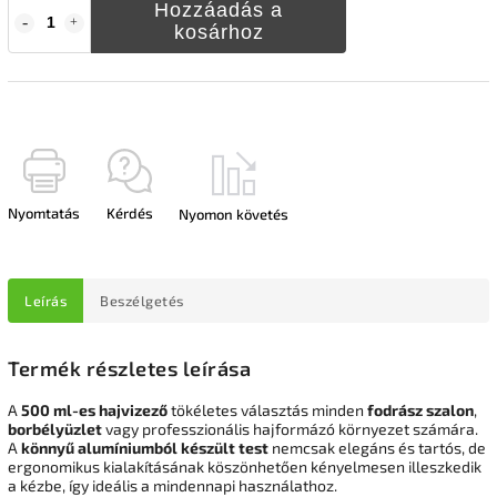
Hozzáadás a
kosárhoz
Nyomtatás
Kérdés
Nyomon követés
Leírás
Beszélgetés
Termék részletes leírása
A
500 ml-es hajvizező
tökéletes választás minden
fodrász szalon
,
borbélyüzlet
vagy professzionális hajformázó környezet számára.
A
könnyű alumíniumból készült test
nemcsak elegáns és tartós, de
ergonomikus kialakításának köszönhetően kényelmesen illeszkedik
a kézbe, így ideális a mindennapi használathoz.