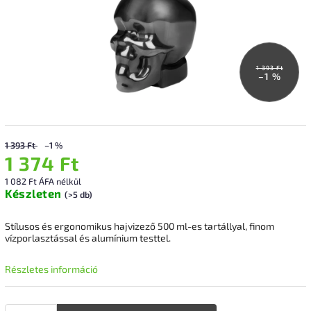
1 393 Ft
–1 %
1 393 Ft
–1 %
1 374 Ft
1 082 Ft ÁFA nélkül
Készleten
(>5 db)
Stílusos és ergonomikus hajvizező 500 ml-es tartállyal, finom
vízporlasztással és alumínium testtel.
Részletes információ