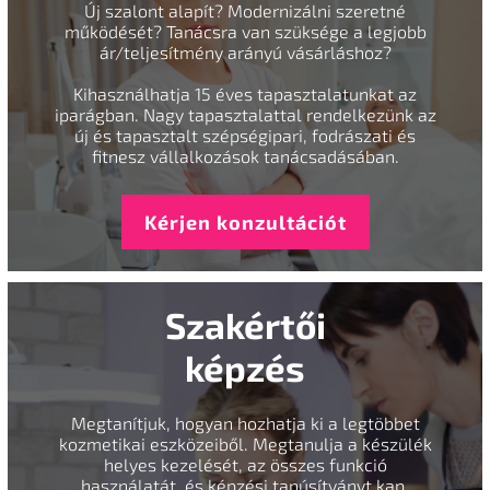
Új szalont alapít? Modernizálni szeretné
működését? Tanácsra van szüksége a legjobb
ár/teljesítmény arányú vásárláshoz?
Kihasználhatja 15 éves tapasztalatunkat az
iparágban. Nagy tapasztalattal rendelkezünk az
új és tapasztalt szépségipari, fodrászati és
fitnesz vállalkozások tanácsadásában.
Kérjen konzultációt
Szakértői
képzés
Megtanítjuk, hogyan hozhatja ki a legtöbbet
kozmetikai eszközeiből. Megtanulja a készülék
helyes kezelését, az összes funkció
használatát, és képzési tanúsítványt kap.