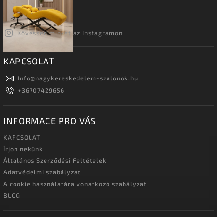
Kövessen minket az Instagramon
KAPCSOLAT
Info
@
nagykereskedelem-szalonok.hu
+36707429656
INFORMACE PRO VÁS
KAPCSOLAT
Írjon nekünk
Általános Szerződési Feltételek
Adatvédelmi szabályzat
A cookie használatára vonatkozó szabályzat
BLOG