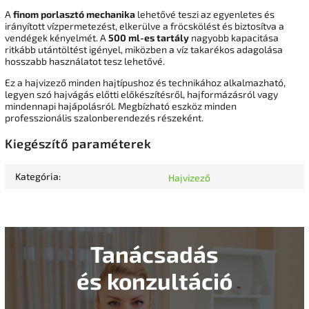
A
finom porlasztó mechanika
lehetővé teszi az egyenletes és
irányított vízpermetezést, elkerülve a fröcskölést és biztosítva a
vendégek kényelmét. A
500 ml-es tartály
nagyobb kapacitása
ritkább utántöltést igényel, miközben a víz takarékos adagolása
hosszabb használatot tesz lehetővé.
Ez a hajvizező minden hajtípushoz és technikához alkalmazható,
legyen szó hajvágás előtti előkészítésről, hajformázásról vagy
mindennapi hajápolásról. Megbízható eszköz minden
professzionális szalonberendezés részeként.
Kiegészítő paraméterek
Kategória
:
Hajvizező
Tanácsadás
és konzultáció