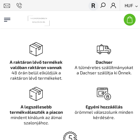
HUF
Keresés
A raktáron lévő termékek
Dachser
valóban raktáron vannak
A túlméretes szállítmányokat
48 órán belül elküldjük a
a Dachser szállítja ki Önnek.
raktáron lévő termékeket.
A legszélesebb
Egyéni hozzáállás
termékválaszték a piacon
örömmel válaszolunk minden
mindent kínálunk az álmai
kérdésére.
szalonjához.