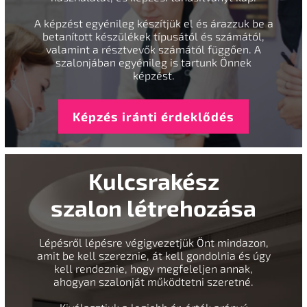
A képzést egyénileg készítjük el és árazzuk be a
betanított készülékek típusától és számától,
valamint a résztvevők számától függően. A
szalonjában egyénileg is tartunk Önnek
képzést.
Képzés iránti érdeklődés
Kulcsrakész
szalon létrehozása
Lépésről lépésre végigvezetjük Önt mindazon,
amit be kell szereznie, át kell gondolnia és úgy
kell rendeznie, hogy megfeleljen annak,
ahogyan szalonját működtetni szeretné.