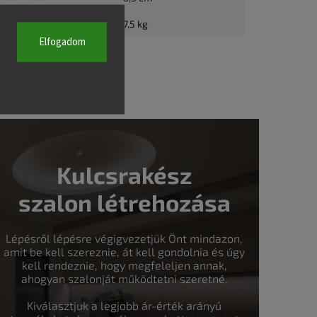
úly
:
7,5 kg
Elfogadom
Kulcsrakész
szalon létrehozása
Lépésről lépésre végigvezetjük Önt mindazon,
amit be kell szereznie, át kell gondolnia és úgy
kell rendeznie, hogy megfeleljen annak,
ahogyan szalonját működtetni szeretné.
Kiválasztjuk a legjobb ár-érték arányú