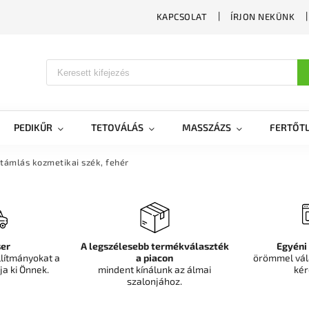
KAPCSOLAT
ÍRJON NEKÜNK
PEDIKŰR
TETOVÁLÁS
MASSZÁZS
FERTŐTL
támlás kozmetikai szék, fehér
er
A legszélesebb termékválaszték
Egyéni
llítmányokat a
a piacon
örömmel vál
ja ki Önnek.
mindent kínálunk az álmai
kér
szalonjához.