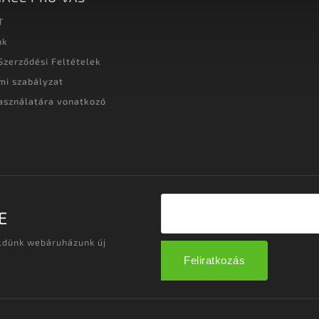
T
nk
Szerződési Feltételek
mi szabályzat
asználatára vonatkozó
t
E
üldünk webáruházunk új
Feliratkozás