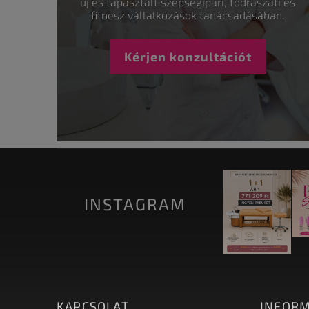
új és tapasztalt szépségipari, fodrászati és
fitnesz vállalkozások tanácsadásában.
Kérjen konzultációt
INSTAGRAM
KAPCSOLAT
INFORM