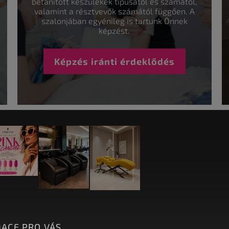
betanított készülékek típusától és számától,
valamint a résztvevők számától függően. A
szalonjában egyénileg is tartunk Önnek
képzést.
Képzés iránti érdeklődés
ACE PRO VÁS