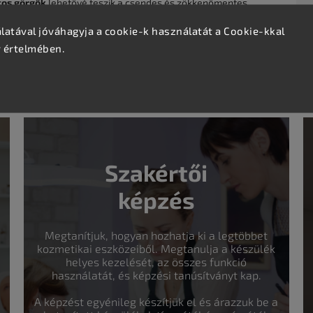
os görgők
lehetővé teszik a csendes és zökkenőmentes
a teljes súlya pedig
7,5 kg
, így masszív, mégis könnyen
S
atával jóváhagyja a cookie-k használatát a Cookie-kkal
v értelmében.
sszázshoz, szőrtelenítéshez, manikűrhöz és irodai
Szakértői
képzés
Megtanítjuk, hogyan hozhatja ki a legtöbbet
kozmetikai eszközeiből. Megtanulja a készülék
helyes kezelését, az összes funkció
használatát, és képzési tanúsítványt kap.
A képzést egyénileg készítjük el és árazzuk be a