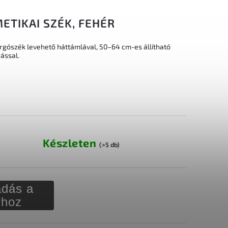
ETIKAI SZÉK, FEHÉR
rgószék levehető háttámlával, 50–64 cm-es állítható
ással.
Készleten
(>5 db)
dás a
rhoz