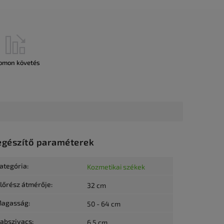
omon követés
egészítő paraméterek
ategória
:
Kozmetikai székek
lőrész átmérője
:
32 cm
agasság
:
50 - 64 cm
abszivacs
:
6,5 cm