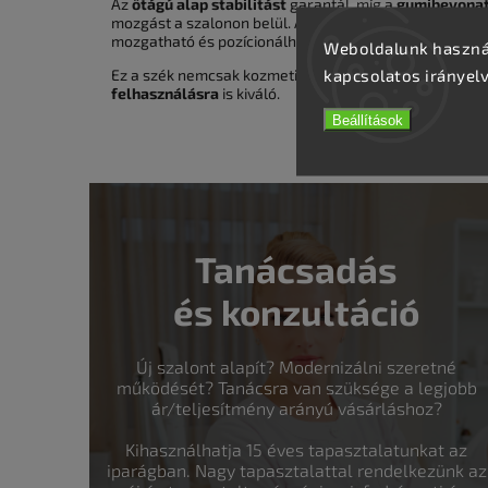
Az
ötágú alap stabilitást
garantál, míg a
gumibevonat
mozgást a szalonon belül. A
szék teherbírása 110 kg
, 
mozgatható és pozícionálható.
Weboldalunk használ
kapcsolatos irányel
Ez a szék nemcsak kozmetikai kezelésekhez, hanem
ma
felhasználásra
is kiváló.
Beállítások
Tanácsadás
és konzultáció
Új szalont alapít? Modernizálni szeretné
működését? Tanácsra van szüksége a legjobb
ár/teljesítmény arányú vásárláshoz?
Kihasználhatja 15 éves tapasztalatunkat az
iparágban. Nagy tapasztalattal rendelkezünk az