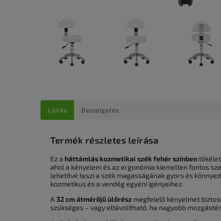
Leírás
Beszélgetés
Termék részletes leírása
Ez a
háttámlás kozmetikai szék fehér színben
tökélet
ahol a kényelem és az ergonómia kiemelten fontos sz
lehetővé teszi a szék magasságának gyors és könnyed
kozmetikus és a vendég egyéni igényeihez.
A
32 cm átmérőjű ülőrész
megfelelő kényelmet biztosí
szükséges – vagy eltávolítható, ha nagyobb mozgástér