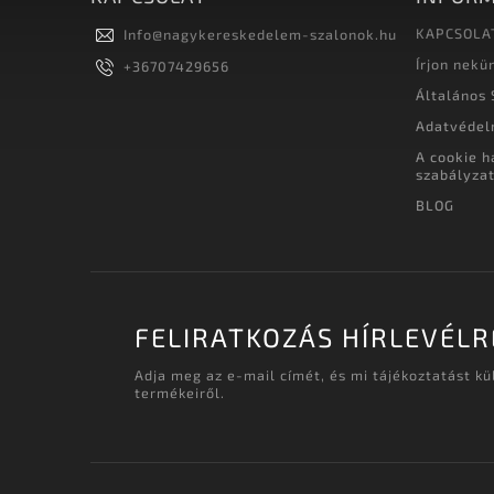
KAPCSOLA
Info
@
nagykereskedelem-szalonok.hu
Írjon nekü
+36707429656
Általános 
Adatvédel
A cookie h
szabályza
BLOG
FELIRATKOZÁS HÍRLEVÉLR
Adja meg az e-mail címét, és mi tájékoztatást k
termékeiről.