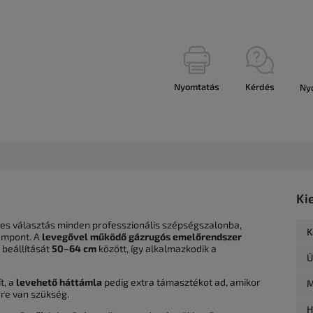
Nyomtatás
Kérdés
Ny
Ki
es választás minden professzionális szépségszalonba,
K
empont. A
levegővel működő gázrugós emelőrendszer
 beállítását
50–64 cm
között, így alkalmazkodik a
Ü
t, a
levehető háttámla
pedig extra támasztékot ad, amikor
M
re van szükség.
H