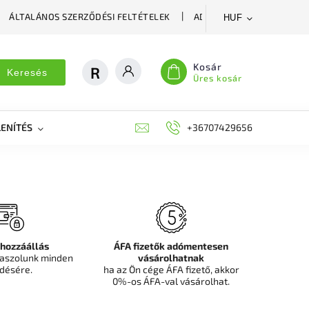
ÁLTALÁNOS SZERZŐDÉSI FELTÉTELEK
ADATVÉDELMI SZABÁLYZA
HUF
Kosár
Keresés
Üres kosár
ENÍTÉS
DEKORÁCIÓS FALPANEL, MŰNÖVÉNY FAL
+36707429656
FIT
 hozzáállás
ÁFA fizetők adómentesen
aszolunk minden
vásárolhatnak
désére.
ha az Ön cége ÁFA fizető, akkor
0%-os ÁFA-val vásárolhat.