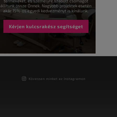
termékeket, és személyre szabott csomagot
állítunk össze Önnek. Nagyobb projektek esetén
akár 15%-os egyedi kedvezményt is kínálunk.
Kérjen kulcsrakész segítséget
Kövessen minket az Instagramon