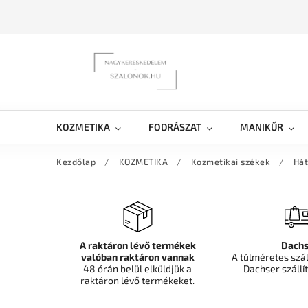
KOZMETIKA
FODRÁSZAT
MANIKŰR
Kezdőlap
/
KOZMETIKA
/
Kozmetikai székek
/
Hát
A raktáron lévő termékek
Dachs
valóban raktáron vannak
A túlméretes szá
48 órán belül elküldjük a
Dachser szállít
raktáron lévő termékeket.