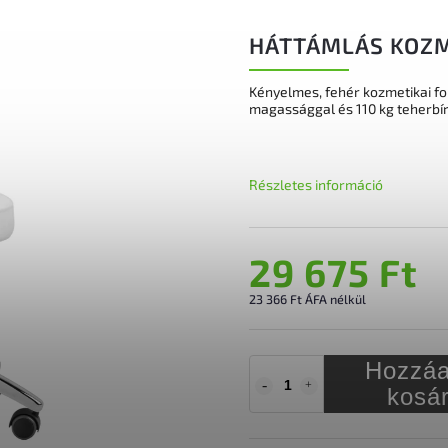
HÁTTÁMLÁS KOZM
Kényelmes, fehér kozmetikai fo
magassággal és 110 kg teherbír
Részletes információ
29 675 Ft
23 366 Ft ÁFA nélkül
Hozzáa
kosá