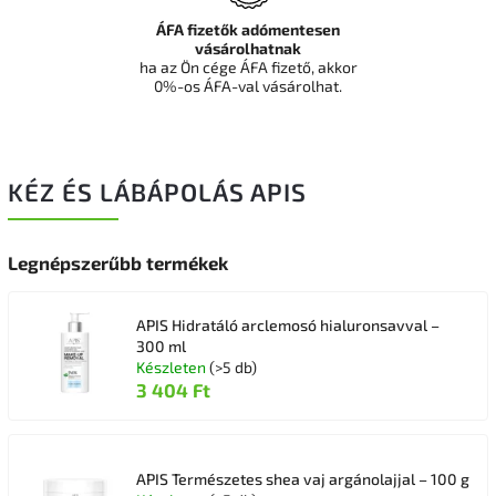
ÁFA fizetők adómentesen
vásárolhatnak
ha az Ön cége ÁFA fizető, akkor
0%-os ÁFA-val vásárolhat.
KÉZ ÉS LÁBÁPOLÁS APIS
Legnépszerűbb termékek
APIS Hidratáló arclemosó hialuronsavval –
300 ml
Készleten
(>5 db)
3 404 Ft
APIS Természetes shea vaj argánolajjal – 100 g