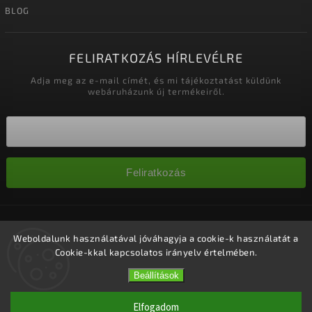
BLOG
FELIRATKOZÁS HÍRLEVÉLRE
Adja meg az e-mail címét, és mi tájékoztatást küldünk
webáruházunk új termékeiről.
Feliratkozás
Copyright 2026
Nagykereskedelem-szalonok
. Minden jog
fenntartva.
Weboldalunk használatával jóváhagyja a cookie-k használatát a
Cookie-kkal kapcsolatos irányelv értelmében.
Süti beállítások szerkesztése
Vytvořil
Shoptet
| Design
Shoptak.cz.
Beállítások
Elfogadom