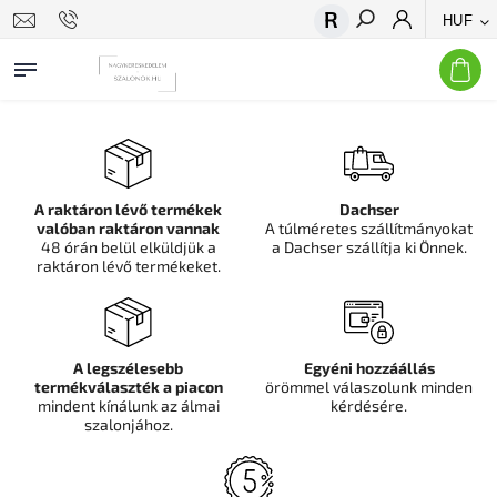
HUF
Keresés
A raktáron lévő termékek
Dachser
valóban raktáron vannak
A túlméretes szállítmányokat
48 órán belül elküldjük a
a Dachser szállítja ki Önnek.
raktáron lévő termékeket.
A legszélesebb
Egyéni hozzáállás
termékválaszték a piacon
örömmel válaszolunk minden
mindent kínálunk az álmai
kérdésére.
szalonjához.