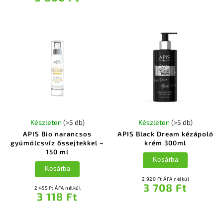
Készleten
(>5 db)
Készleten
(>5 db)
APIS Bio narancsos
APIS Black Dream kézápoló
gyümölcsvíz őssejtekkel –
krém 300ml
150 ml
Kosárba
Kosárba
2 920 Ft ÁFA nélkül
3 708 Ft
2 455 Ft ÁFA nélkül
3 118 Ft