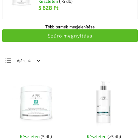
Készleten
(>5 db)
5 628 Ft
Több termék megjelenítése
Szűrő megnyitása
Ajánljuk
Legolcsóbb elöl
Legdrágább
Legnépszerűbb
termékek
ABC szerint
Készleten
(5 db)
Készleten
(>5 db)