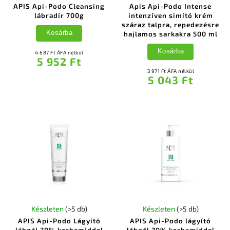
APIS Api-Podo Cleansing
Apis Api-Podo Intense
lábradír 700g
intenzíven simító krém
száraz talpra, repedezésre
Kosárba
hajlamos sarkakra 500 ml
Kosárba
4 687 Ft ÁFA nélkül
5 952 Ft
3 971 Ft ÁFA nélkül
5 043 Ft
Készleten
(>5 db)
Készleten
(>5 db)
APIS Api-Podo Lágyító
APIS Api-Podo lágyító