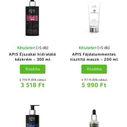
Készleten
(>5 db)
Készleten
(>5 db)
APIS Éjszakai hidratáló
APIS Fájdalommentes
kézkrém – 300 ml
tisztító maszk – 200 ml
Kosárba
Kosárba
2 770 Ft ÁFA nélkül
4 717 Ft ÁFA nélkül
3 518 Ft
5 990 Ft