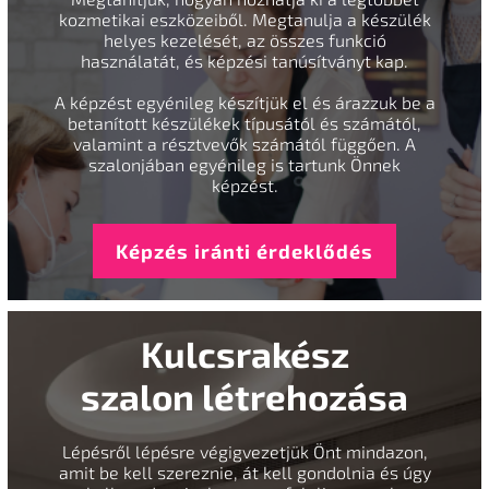
kozmetikai eszközeiből. Megtanulja a készülék
helyes kezelését, az összes funkció
használatát, és képzési tanúsítványt kap.
A képzést egyénileg készítjük el és árazzuk be a
betanított készülékek típusától és számától,
valamint a résztvevők számától függően. A
szalonjában egyénileg is tartunk Önnek
képzést.
Képzés iránti érdeklődés
Kulcsrakész
szalon létrehozása
Lépésről lépésre végigvezetjük Önt mindazon,
amit be kell szereznie, át kell gondolnia és úgy