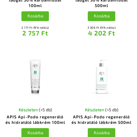
lábgél 30% karbamiddal
lábgél 30% karbamiddal
100ml
500ml
Kosárba
Kosárba
2 171 Ft ÁFA nélkül
3 309 Ft ÁFA nélkül
2 757 Ft
4 202 Ft
Készleten
(>5 db)
Készleten
(>5 db)
APIS Api-Podo regeneráló
APIS Api-Podo regeneráló
és hidratáló lábkrém 100ml
és hidratáló lábkrém 500ml
Kosárba
Kosárba