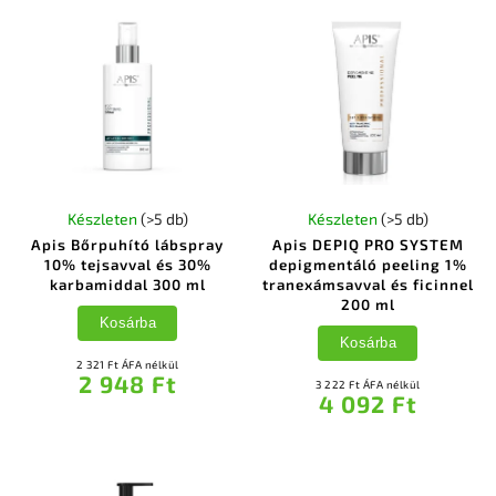
Készleten
(>5 db)
Készleten
(>5 db)
Apis Bőrpuhító lábspray
Apis DEPIQ PRO SYSTEM
10% tejsavval és 30%
depigmentáló peeling 1%
karbamiddal 300 ml
tranexámsavval és ficinnel
200 ml
Kosárba
Kosárba
2 321 Ft ÁFA nélkül
2 948 Ft
3 222 Ft ÁFA nélkül
4 092 Ft