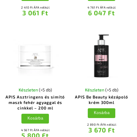
2 410 Ft ÁFA nélkül
4 761 Ft ÁFA nélkül
3 061 Ft
6 047 Ft
Készleten
(>5 db)
Készleten
(>5 db)
APIS Asztringens és simító
APIS Be Beauty kézápoló
maszk fehér agyaggal és
krém 300ml
cinkkel – 200 ml
Kosárba
Kosárba
2 890 Ft ÁFA nélkül
3 670 Ft
4 567 Ft ÁFA nélkül
5 800 Ft