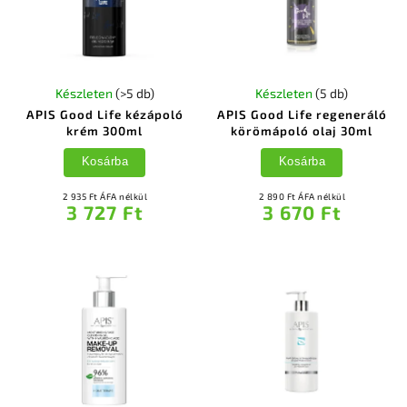
Készleten
(>5 db)
Készleten
(5 db)
APIS Good Life kézápoló
APIS Good Life regeneráló
krém 300ml
körömápoló olaj 30ml
Kosárba
Kosárba
2 935 Ft ÁFA nélkül
2 890 Ft ÁFA nélkül
3 727 Ft
3 670 Ft