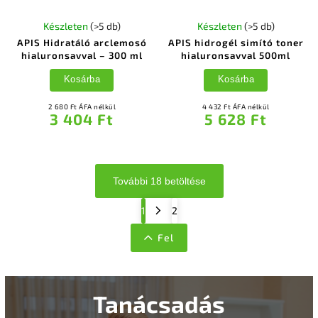
Készleten
(>5 db)
Készleten
(>5 db)
APIS Hidratáló arclemosó
APIS hidrogél simító toner
hialuronsavval – 300 ml
hialuronsavval 500ml
Kosárba
Kosárba
2 680 Ft ÁFA nélkül
4 432 Ft ÁFA nélkül
3 404 Ft
5 628 Ft
További 18 betöltése
1
2
Fel
Tanácsadás