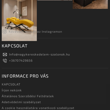
Kövessen minket az Instagramon
KAPCSOLAT
Info
@
nagykereskedelem-szalonok.hu
+36707429656
INFORMACE PRO VÁS
KAPCSOLAT
Írjon nekünk
Általános Szerződési Feltételek
Adatvédelmi szabályzat
A cookie használatára vonatkozó szabályzat