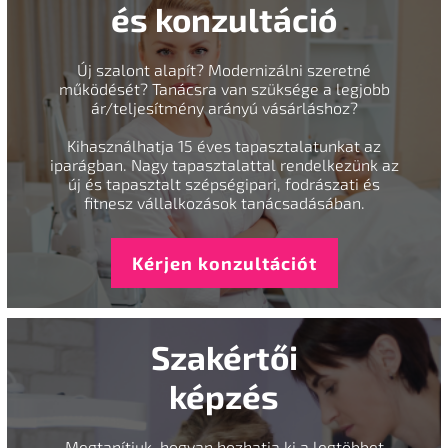
és konzultáció
Új szalont alapít? Modernizálni szeretné
működését? Tanácsra van szüksége a legjobb
ár/teljesítmény arányú vásárláshoz?
Kihasználhatja 15 éves tapasztalatunkat az
iparágban. Nagy tapasztalattal rendelkezünk az
új és tapasztalt szépségipari, fodrászati és
fitnesz vállalkozások tanácsadásában.
Kérjen konzultációt
Szakértői
képzés
Megtanítjuk, hogyan hozhatja ki a legtöbbet