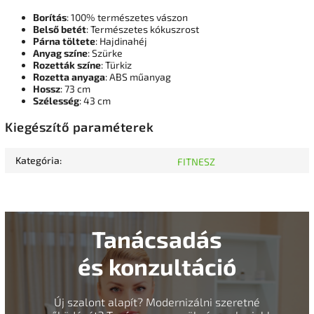
Borítás
: 100% természetes vászon
Belső betét
: Természetes kókuszrost
Párna töltete
: Hajdinahéj
Anyag színe
: Szürke
Rozetták színe
: Türkiz
Rozetta anyaga
: ABS műanyag
Hossz
: 73 cm
Szélesség
: 43 cm
Kiegészítő paraméterek
Kategória
:
FITNESZ
Tanácsadás
és konzultáció
Új szalont alapít? Modernizálni szeretné