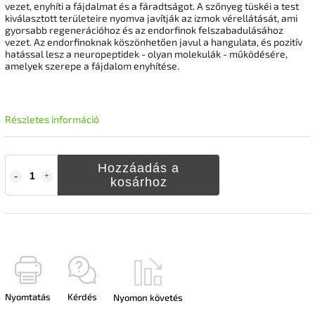
vezet, enyhíti a fájdalmat és a fáradtságot. A szőnyeg tüskéi a test
kiválasztott területeire nyomva javítják az izmok vérellátását, ami
gyorsabb regenerációhoz és az endorfinok felszabadulásához
vezet. Az endorfinoknak köszönhetően javul a hangulata, és pozitív
hatással lesz a neuropeptidek - olyan molekulák - működésére,
amelyek szerepe a fájdalom enyhítése.
Részletes információ
Hozzáadás a
kosárhoz
Nyomtatás
Kérdés
Nyomon követés