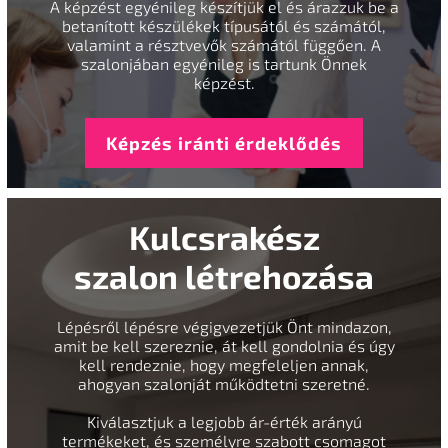
A képzést egyénileg készítjük el és árazzuk be a
betanított készülékek típusától és számától,
valamint a résztvevők számától függően. A
szalonjában egyénileg is tartunk Önnek
képzést.
Képzés iránti érdeklődés
Kulcsrakész
szalon létrehozása
Lépésről lépésre végigvezetjük Önt mindazon,
amit be kell szereznie, át kell gondolnia és úgy
kell rendeznie, hogy megfeleljen annak,
ahogyan szalonját működtetni szeretné.
Kiválasztjuk a legjobb ár-érték arányú
termékeket, és személyre szabott csomagot