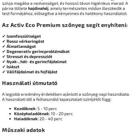
szívja magába a nedvességet, és hosszú távon higiénikus marad. A
párna töltete
hajdinahéj
, amely természetes módon illeszkedik a
test formájához, elősegítve a kényelmes és hatékony használatot.
Az Activ Eco Premium szőnyeg segít enyhíteni:
✔
Izomfeszültséget
✔
Rossz vérkeringést
✔
Álmatlanságot
✔
Degeneratív gerincproblémákat
✔
Stresszt és depressziót
✔
Nyak-, hát- és gerincfájdalmat
✔
Isiászt
✔
Vállfájdalmat és fejfájást
Használati útmutató
A legjobb eredmény érdekében ajánlott a szőnyeg napi használata.
A használati idő a felhasználó tapasztalati szintjétől függ:
Kezdőknek
: 5 - 10 perc
Középhaladóknak
: 10 - 20 perc
Haladóknak
: 20 - 40 perc
Műszaki adatok