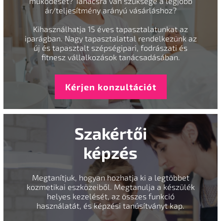
működését? Tanácsra van szüksége a legjobb
ár/teljesítmény arányú vásárláshoz?
Kihasználhatja 15 éves tapasztalatunkat az
iparágban. Nagy tapasztalattal rendelkezünk az
új és tapasztalt szépségipari, fodrászati és
fitnesz vállalkozások tanácsadásában.
Kérjen konzultációt
Szakértői
képzés
Megtanítjuk, hogyan hozhatja ki a legtöbbet
kozmetikai eszközeiből. Megtanulja a készülék
helyes kezelését, az összes funkció
használatát, és képzési tanúsítványt kap.