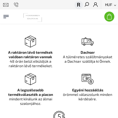
HUF
Keresés
A raktáron lévő termékek
Dachser
valóban raktáron vannak
A túlméretes szállítmányokat
48 órán belül elküldjük a
a Dachser szállítja ki Önnek.
raktáron lévő termékeket.
A legszélesebb
Egyéni hozzáállás
termékválaszték a piacon
örömmel válaszolunk minden
mindent kínálunk az álmai
kérdésére.
szalonjához.