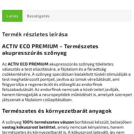
Leírás
Beszélgetés
Termék részletes leírása
ACTIV ECO PREMIUM – Természetes
akupresszúrás szőnyeg
Az
ACTIV ECO PREMIUM
akupresszúrás szőnyeg tökéletes
választás a test ellazítására, a fájdalom és a fáradtság
csökkentésére. A szőnyeg speciálisan kialakított tüskéi stimulálják a
test meghatározott pontjait, javítva az izmok vérellátását, ami
felgyorsítja a regenerációt és elősegíti az endorfinok
felszabadulását. Az endorfinok nemcsak a közérzetet javítják,
hanem támogatják a neuropeptidek működését is, amelyek szerepet
játszanak a fájdalom csillapításában.
Természetes és környezetbarát anyagok
A szőnyeg
100% természetes vászon
borítással készült, belsejében
vastag kókuszrost betéttel
, amely nemcsak kényelmes, hanem
természetes és környezetbarát is. A kókuszrost latexált, így nem