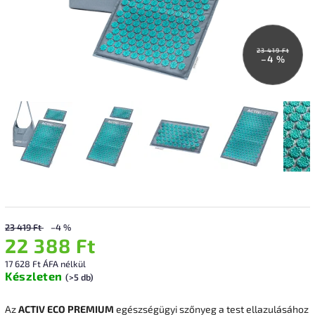
23 419 Ft
–4 %
23 419 Ft
–4 %
22 388 Ft
17 628 Ft ÁFA nélkül
Készleten
(>5 db)
Az
ACTIV ECO PREMIUM
egészségügyi szőnyeg a test ellazulásához