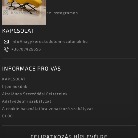
Kövessen minket az Instagramon
KAPCSOLAT
Info
@
nagykereskedelem-szalonok.hu
+36707429656
INFORMACE PRO VÁS
KAPCSOLAT
Írjon nekünk
Általános Szerződési Feltételek
Adatvédelmi szabályzat
A cookie használatára vonatkozó szabályzat
BLOG
FELIRATKOZÁS HÍRLEVÉLRE