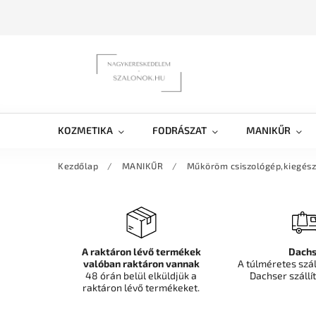
KOZMETIKA
FODRÁSZAT
MANIKŰR
Kezdőlap
/
MANIKŰR
/
Műköröm csiszológép,kiegész
A raktáron lévő termékek
Dachs
valóban raktáron vannak
A túlméretes szá
48 órán belül elküldjük a
Dachser szállít
raktáron lévő termékeket.