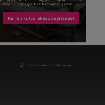
akár 15%-os egyedi kedvezményt is kínálunk.
Kérjen kulcsrakész segítséget
Kövessen minket az Instagramon