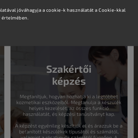
atával jóváhagyja a cookie-k használatát a Cookie-kkal
v értelmében.
hez.
Szakértői
képzés
Megtanítjuk, hogyan hozhatja ki a legtöbbet
kozmetikai eszközeiből. Megtanulja a készülék
helyes kezelését, az összes funkció
használatát, és képzési tanúsítványt kap.
A képzést egyénileg készítjük el és árazzuk be a
betanított készülékek típusától és számától,
valamint a résztvevők számától függően. A