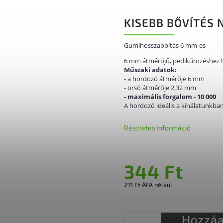
KISEBB BŐVÍTÉS 
Gumihosszabbítás 6 mm-es
6 mm átmérőjű, pedikűrözéshez h
Műszaki adatok:
- a hordozó átmérője 6 mm
- orsó átmérője 2,32 mm
- maximális forgalom - 10 000
A hordozó ideális a kínálatunkb
Részletes információ
344 Ft
271 Ft ÁFA nélkül
Hozzáa