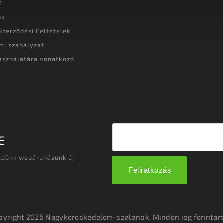
T
nk
Szerződési Feltételek
mi szabályzat
asználatára vonatkozó
t
E
üldünk webáruházunk új
Feliratkozás
pyright 2026
Nagykereskedelem-szalonok
. Minden jog fenntart