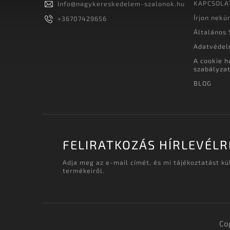
KAPCSOLA
Info
@
nagykereskedelem-szalonok.hu
Írjon nekü
+36707429656
Általános 
Adatvédel
A cookie h
szabályza
BLOG
FELIRATKOZÁS HÍRLEVÉLR
Adja meg az e-mail címét, és mi tájékoztatást k
termékeiről.
Co