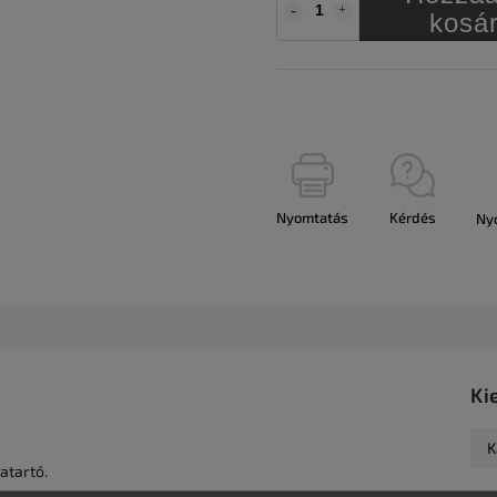
kosá
Nyomtatás
Kérdés
Ny
Ki
K
atartó.