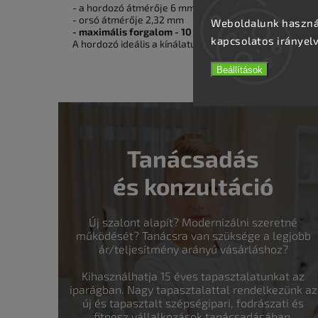
- a hordozó átmérője 6 mm
- orsó átmérője 2,32 mm
Weboldalunk használ
- maximális forgalom - 10 000
kapcsolatos irányel
A hordozó ideális a kínálatunkban kapható marógépek
Beállítások
Tanácsadás
és konzultáció
Új szalont alapít? Modernizálni szeretné
működését? Tanácsra van szüksége a legjobb
ár/teljesítmény arányú vásárláshoz?
Kihasználhatja 15 éves tapasztalatunkat az
iparágban. Nagy tapasztalattal rendelkezünk az
új és tapasztalt szépségipari, fodrászati és
fitnesz vállalkozások tanácsadásában.