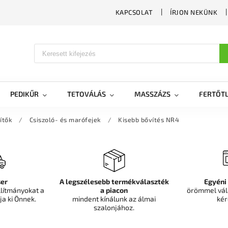
KAPCSOLAT
ÍRJON NEKÜNK
PEDIKŰR
TETOVÁLÁS
MASSZÁZS
FERTŐTL
ítők
/
Csiszoló- és marófejek
/
Kisebb bővítés NR4
er
A legszélesebb termékválaszték
Egyéni
llítmányokat a
a piacon
örömmel vál
ja ki Önnek.
mindent kínálunk az álmai
kér
szalonjához.