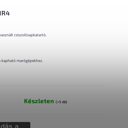
NR4
asznált csiszolósapkatartó.
an kapható marógépekhez.
Készleten
(>5 db)
dás a