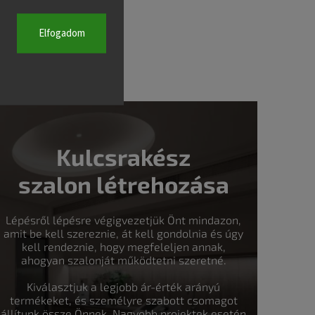
Elfogadom
Kulcsrakész
szalon létrehozása
Lépésről lépésre végigvezetjük Önt mindazon,
amit be kell szereznie, át kell gondolnia és úgy
kell rendeznie, hogy megfeleljen annak,
ahogyan szalonját működtetni szeretné.
Kiválasztjuk a legjobb ár-érték arányú
termékeket, és személyre szabott csomagot
állítunk össze Önnek. Nagyobb projektek esetén