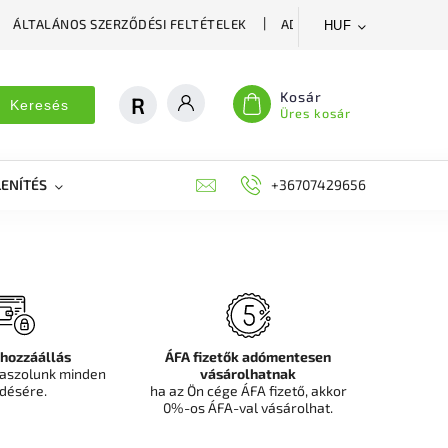
ÁLTALÁNOS SZERZŐDÉSI FELTÉTELEK
ADATVÉDELMI SZABÁLYZA
HUF
Kosár
Keresés
Üres kosár
ENÍTÉS
DEKORÁCIÓS FALPANEL, MŰNÖVÉNY FAL
+36707429656
FIT
 hozzáállás
ÁFA fizetők adómentesen
aszolunk minden
vásárolhatnak
désére.
ha az Ön cége ÁFA fizető, akkor
0%-os ÁFA-val vásárolhat.