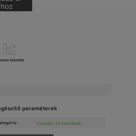
rhoz
omon követés
egészítő paraméterek
ategória
:
Csiszoló- és marófejek