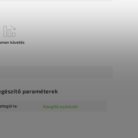
omon követés
egészítő paraméterek
ategória
:
Kisegítő eszközök