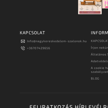
KAPCSOLAT
INFORM
KAPCSOLA
Info
@
nagykereskedelem-szalonok.hu
Írjon nekü
+36707429656
Általános 
Adatvédel
A cookie h
szabályza
BLOG
FELIRATKOZÁS HÍRLEVÉLR