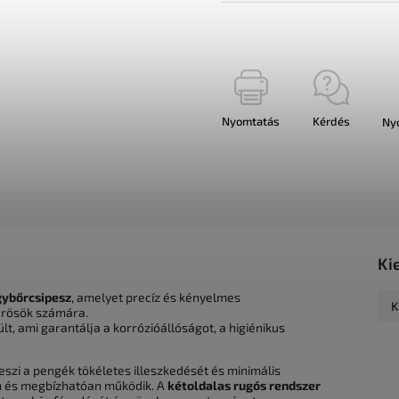
Nyomtatás
Kérdés
Ny
Ki
ybőrcsipesz
, amelyet precíz és kényelmes
K
űrösök számára.
lt, ami garantálja a korrózióállóságot, a higiénikus
eszi a pengék tökéletes illeszkedését és minimális
san és megbízhatóan működik. A
kétoldalas rugós rendszer