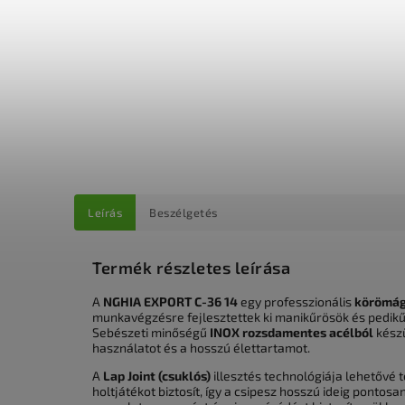
Leírás
Beszélgetés
Termék részletes leírása
A
NGHIA EXPORT C-36 14
egy professzionális
körömág
munkavégzésre fejlesztettek ki manikűrösök és pedik
Sebészeti minőségű
INOX rozsdamentes acélból
készü
használatot és a hosszú élettartamot.
A
Lap Joint (csuklós)
illesztés technológiája lehetővé t
holtjátékot biztosít, így a csipesz hosszú ideig ponto