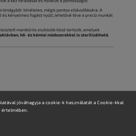
tve a kéz fáradását és növelve a pontosságot.
örömágybőr kíméletes, mégis pontos eltávolítására. A
l és kényelmes fogást nyújt, lehetővé téve a precíz munkát
jlesztett manikűrös eszközök közé tartozik, amelyek
oklávban, hő- és kémiai módszerekkel is sterilizálható
,
szerelve
atával jóváhagyja a cookie-k használatát a Cookie-kkal
v értelmében.