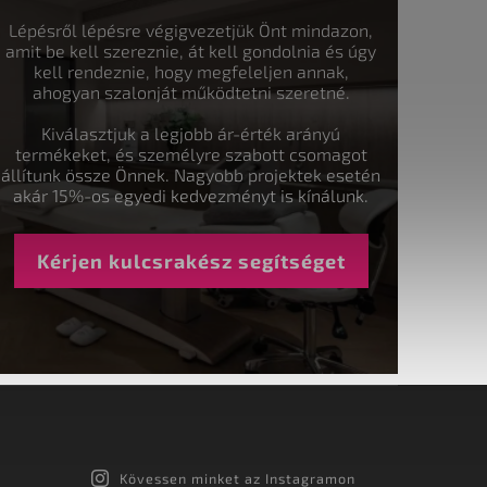
Lépésről lépésre végigvezetjük Önt mindazon,
amit be kell szereznie, át kell gondolnia és úgy
kell rendeznie, hogy megfeleljen annak,
ahogyan szalonját működtetni szeretné.
Kiválasztjuk a legjobb ár-érték arányú
termékeket, és személyre szabott csomagot
állítunk össze Önnek. Nagyobb projektek esetén
akár 15%-os egyedi kedvezményt is kínálunk.
Kérjen kulcsrakész segítséget
Kövessen minket az Instagramon