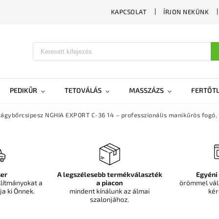
KAPCSOLAT
ÍRJON NEKÜNK
PEDIKŰR
TETOVÁLÁS
MASSZÁZS
FERTŐTL
ágybőrcsipesz NGHIA EXPORT C-36 14 – professzionális manikűrös fogó
er
A legszélesebb termékválaszték
Egyéni
llítmányokat a
a piacon
örömmel vál
ja ki Önnek.
mindent kínálunk az álmai
kér
szalonjához.