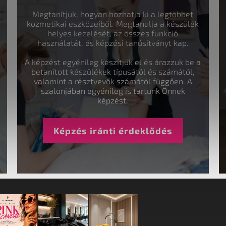
Megtanítjuk, hogyan hozhatja ki a legtöbbet
kozmetikai eszközeiből. Megtanulja a készülék
helyes kezelését, az összes funkció
használatát, és képzési tanúsítványt kap.
A képzést egyénileg készítjük el és árazzuk be a
betanított készülékek típusától és számától,
valamint a résztvevők számától függően. A
szalonjában egyénileg is tartunk Önnek
képzést.
Képzés iránti érdeklődés