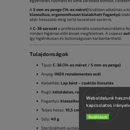
egyenletes nyomást és sima záródást biztosít, csökken
A
5 mm-es penge (14-es méret)
kiválóan alkalmas a k
klasszikus, ergonomikusan kialakított fogantyú
stabi
akár hosszabb ideig tartó kezelések során is.
A
C-36 sorozat
a professzionális szalonhasználatra fe
minden higiéniai előírásnak megfelelnek. A csipesz
aut
így higiénikusan és biztonságosan karbantartható.
Tulajdonságok
Típus:
C-36 (14-es méret / 5 mm-es penge)
Anyag:
INOX rozsdamentes acél
Kialakítás:
Lap Joint – csuklós illesztés
Rugó:
kétoldalas, rozsdamentes acélcsavarra 
Weboldalunk használ
Fogantyú:
klasszikus, ergonomikus kialakítás
kapcsolatos irányel
Teljes hossz:
10,5 cm
Beállítások
Súly:
40 g
Sterilizálható autoklávban, hő- és vegyi úton is