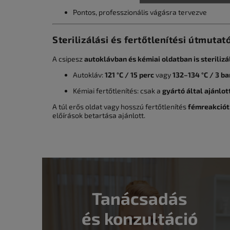
Pontos, professzionális vágásra tervezve
Sterilizálási és fertőtlenítési útmutat
A csipesz
autoklávban és kémiai oldatban is sterilizá
Autokláv:
121 °C / 15 perc
vagy
132–134 °C / 3 ba
Kémiai fertőtlenítés: csak a
gyártó által ajánlo
A túl erős oldat vagy hosszú fertőtlenítés
fémreakciót,
előírások betartása ajánlott.
Tanácsadás
és konzultáció