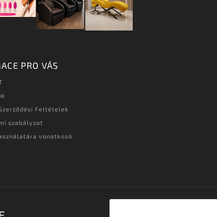
ACE PRO VÁS
T
nk
Szerződési Feltételek
mi szabályzat
asználatára vonatkozó
t
E