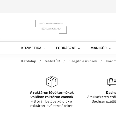
KOZMETIKA
FODRÁSZAT
MANIKŰR
Kezdőlap
/
MANIKŰR
/
Kisegítő eszközök
/
Köröm
A raktáron lévő termékek
Dachs
valóban raktáron vannak
A túlméretes szá
48 órán belül elküldjük a
Dachser szállít
raktáron lévő termékeket.