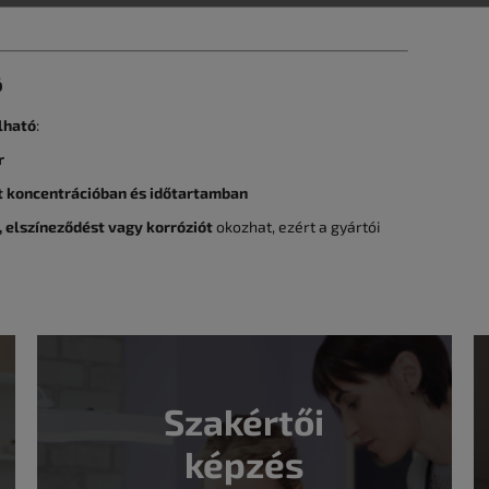
ó
lható
:
r
tt koncentrációban és időtartamban
 elszíneződést vagy korróziót
okozhat, ezért a gyártói
Szakértői
képzés