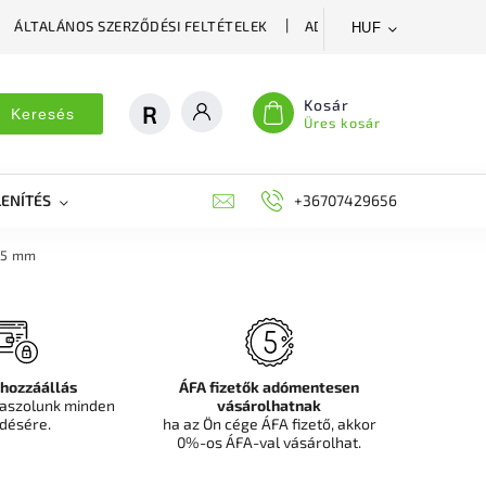
ÁLTALÁNOS SZERZŐDÉSI FELTÉTELEK
ADATVÉDELMI SZABÁLYZA
HUF
Kosár
Keresés
Üres kosár
ENÍTÉS
DEKORÁCIÓS FALPANEL, MŰNÖVÉNY FAL
+36707429656
FIT
, 5 mm
 hozzáállás
ÁFA fizetők adómentesen
aszolunk minden
vásárolhatnak
désére.
ha az Ön cége ÁFA fizető, akkor
0%-os ÁFA-val vásárolhat.