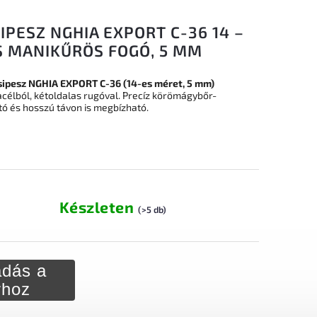
PESZ NGHIA EXPORT C-36 14 –
S MANIKŰRÖS FOGÓ, 5 MM
ipesz NGHIA EXPORT C-36 (14-es méret, 5 mm)
célból, kétoldalas rugóval. Precíz körömágybőr-
ató és hosszú távon is megbízható.
Készleten
(>5 db)
dás a
rhoz