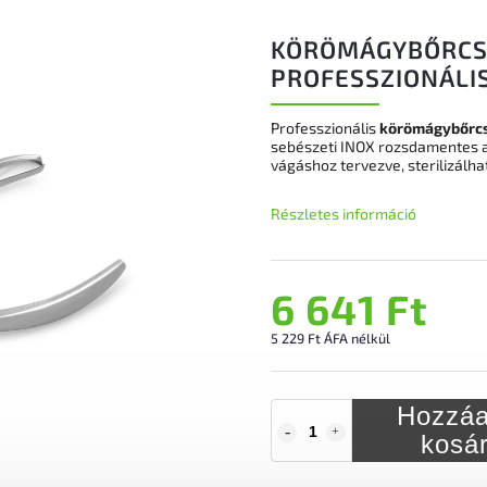
KÖRÖMÁGYBŐRCSI
PROFESSZIONÁLI
Professzionális
körömágybőrcs
sebészeti INOX rozsdamentes a
vágáshoz tervezve, sterilizálh
Részletes információ
6 641 Ft
5 229 Ft ÁFA nélkül
Hozzáa
kosá