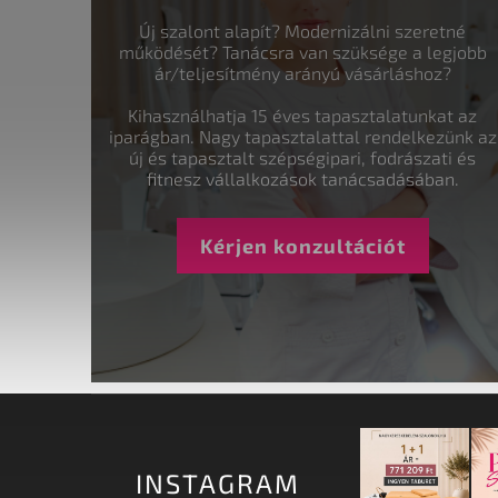
Új szalont alapít? Modernizálni szeretné
működését? Tanácsra van szüksége a legjobb
ár/teljesítmény arányú vásárláshoz?
Kihasználhatja 15 éves tapasztalatunkat az
iparágban. Nagy tapasztalattal rendelkezünk az
új és tapasztalt szépségipari, fodrászati és
fitnesz vállalkozások tanácsadásában.
Kérjen konzultációt
INSTAGRAM