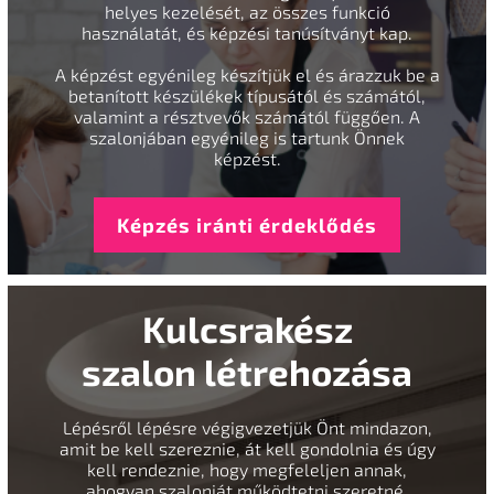
helyes kezelését, az összes funkció
használatát, és képzési tanúsítványt kap.
A képzést egyénileg készítjük el és árazzuk be a
betanított készülékek típusától és számától,
valamint a résztvevők számától függően. A
szalonjában egyénileg is tartunk Önnek
képzést.
Képzés iránti érdeklődés
Kulcsrakész
szalon létrehozása
Lépésről lépésre végigvezetjük Önt mindazon,
amit be kell szereznie, át kell gondolnia és úgy
kell rendeznie, hogy megfeleljen annak,
ahogyan szalonját működtetni szeretné.