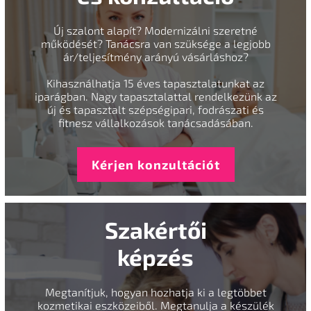
Új szalont alapít? Modernizálni szeretné
működését? Tanácsra van szüksége a legjobb
ár/teljesítmény arányú vásárláshoz?
Kihasználhatja 15 éves tapasztalatunkat az
iparágban. Nagy tapasztalattal rendelkezünk az
új és tapasztalt szépségipari, fodrászati és
fitnesz vállalkozások tanácsadásában.
Kérjen konzultációt
Szakértői
képzés
Megtanítjuk, hogyan hozhatja ki a legtöbbet
kozmetikai eszközeiből. Megtanulja a készülék