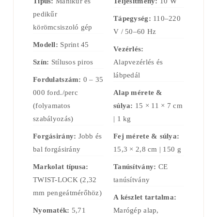
Típus:
Manikűr és
Teljesítmény:
10 W
pedikűr
Tápegység:
110–220
körömcsiszoló gép
V / 50–60 Hz
Modell:
Sprint 45
Vezérlés:
Szín:
Stílusos piros
Alapvezérlés és
lábpedál
Fordulatszám:
0 – 35
000 ford./perc
Alap mérete &
(folyamatos
súlya:
15 × 11 × 7 cm
szabályozás)
| 1 kg
Forgásirány:
Jobb és
Fej mérete & súlya:
bal forgásirány
15,3 × 2,8 cm | 150 g
Markolat típusa:
Tanúsítvány:
CE
TWIST-LOCK (2,32
tanúsítvány
mm pengeátmérőhöz)
A készlet tartalma:
Nyomaték:
5,71
Marógép alap,