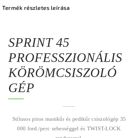
Termék részletes leírása
SPRINT 45
PROFESSZIONÁLIS
KÖRÖMCSISZOLÓ
GÉP
Stílusos piros manikűr és pedikűr csiszológép 35
000 ford./perc sebességgel és TWIST-LOCK
rendszerrel.