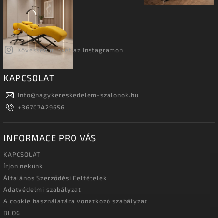
Kövessen minket az Instagramon
KAPCSOLAT
Info
@
nagykereskedelem-szalonok.hu
+36707429656
INFORMACE PRO VÁS
KAPCSOLAT
Írjon nekünk
Általános Szerződési Feltételek
Adatvédelmi szabályzat
A cookie használatára vonatkozó szabályzat
BLOG