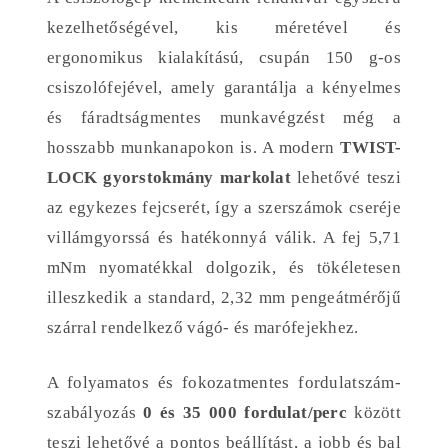
kezelhetőségével, kis méretével és
ergonomikus kialakítású, csupán 150 g-os
csiszolófejével, amely garantálja a kényelmes
és fáradtságmentes munkavégzést még a
hosszabb munkanapokon is. A modern
TWIST-
LOCK gyorstokmány markolat
lehetővé teszi
az egykezes fejcserét, így a szerszámok cseréje
villámgyorssá és hatékonnyá válik. A fej 5,71
mNm nyomatékkal dolgozik, és tökéletesen
illeszkedik a standard, 2,32 mm pengeátmérőjű
szárral rendelkező vágó- és marófejekhez.
A folyamatos és fokozatmentes fordulatszám-
szabályozás
0 és 35 000 fordulat/perc
között
teszi lehetővé a pontos beállítást, a jobb és bal