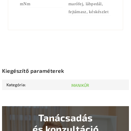
mNm
marófej, lábpedál,
fejtámasz, késkészlet
Kiegészítő paraméterek
Kategória
:
MANIKŰR
Tanácsadás
és konzultáció