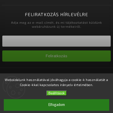
FELIRATKOZÁS HÍRLEVÉLRE
Adja meg az e-mail címét, és mi tájékoztatást küldünk
webáruházunk új termékeiről.
Feliratkozás
Copyright 2026
Nagykereskedelem-szalonok
. Minden jog
fenntartva.
Weboldalunk használatával jóváhagyja a cookie-k használatát a
Cookie-kkal kapcsolatos irányelv értelmében.
Süti beállítások szerkesztése
Vytvořil
Shoptet
| Design
Shoptak.cz.
Beállítások
Elfogadom