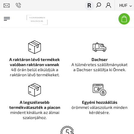
HUF
Keresés
A raktáron lévő termékek
Dachser
valóban raktáron vannak
A túlméretes szállítmányokat
48 órán belül elküldjük a
a Dachser szállítja ki Önnek.
raktáron lévő termékeket.
A legszélesebb
Egyéni hozzáállás
termékválaszték a piacon
örömmel válaszolunk minden
mindent kínálunk az álmai
kérdésére.
szalonjához.