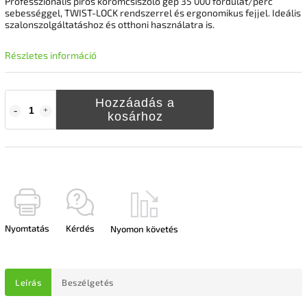
Professzionális piros körömcsiszoló gép 35 000 fordulat/perc
sebességgel, TWIST-LOCK rendszerrel és ergonomikus fejjel. Ideális
szalonszolgáltatáshoz és otthoni használatra is.
Részletes információ
Hozzáadás a
kosárhoz
Nyomtatás
Kérdés
Nyomon követés
Leírás
Beszélgetés