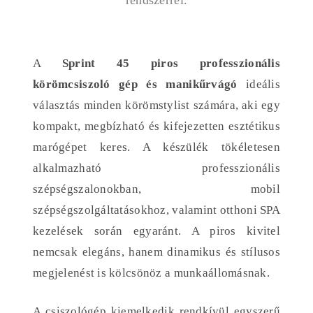
A
Sprint 45 piros professzionális
körömcsiszoló gép és manikűrvágó
ideális
választás minden körömstylist számára, aki egy
kompakt, megbízható és kifejezetten esztétikus
marógépet keres. A készülék tökéletesen
alkalmazható professzionális
szépségszalonokban, mobil
szépségszolgáltatásokhoz, valamint otthoni SPA
kezelések során egyaránt. A piros kivitel
nemcsak elegáns, hanem dinamikus és stílusos
megjelenést is kölcsönöz a munkaállomásnak.
A csiszológép kiemelkedik rendkívül egyszerű