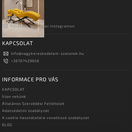
Kövessen minket az Instagramon
KAPCSOLAT
Info
@
nagykereskedelem-szalonok.hu
+36707429656
INFORMACE PRO VÁS
KAPCSOLAT
Írjon nekünk
Általános Szerződési Feltételek
Adatvédelmi szabályzat
A cookie használatára vonatkozó szabályzat
BLOG