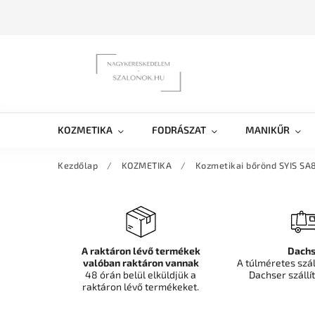
KOZMETIKA
FODRÁSZAT
MANIKŰR
Kezdőlap
/
KOZMETIKA
/
Kozmetikai bőrönd SYIS SA8
A raktáron lévő termékek
Dachs
valóban raktáron vannak
A túlméretes szá
48 órán belül elküldjük a
Dachser szállít
raktáron lévő termékeket.