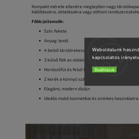
Kompakt mérete ellenére meglepően nagy tárolókapacit
kiállításokra, oktatásokra vagy otthoni rendszerezéshe
Főbb jellemzők:
Szín: fekete
Anyag: textil
Weboldalunk használ
4 belső tárolórekesz
kapcsolatos irányel
3 külső fiók az oldalon
Hordozófül és felső fogantyú
Beállítások
2 kerék a könnyű szállításhoz
Elegáns, modern dizájn
Ideális mobil kozmetikai és sminkes használatra