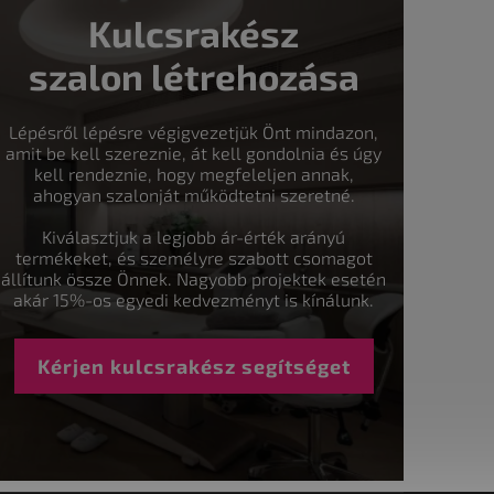
Kulcsrakész
szalon létrehozása
Lépésről lépésre végigvezetjük Önt mindazon,
amit be kell szereznie, át kell gondolnia és úgy
kell rendeznie, hogy megfeleljen annak,
ahogyan szalonját működtetni szeretné.
Kiválasztjuk a legjobb ár-érték arányú
termékeket, és személyre szabott csomagot
állítunk össze Önnek. Nagyobb projektek esetén
akár 15%-os egyedi kedvezményt is kínálunk.
Kérjen kulcsrakész segítséget