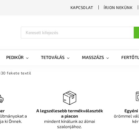
KAPCSOLAT
ÍRJON NEKÜNK
PEDIKŰR
TETOVÁLÁS
MASSZÁZS
FERTŐTL
30 fekete textil
er
A legszélesebb termékválaszték
Egyéni
llítmányokat a
a piacon
örömmel vál
ja ki Önnek.
mindent kínálunk az álmai
kér
szalonjához.