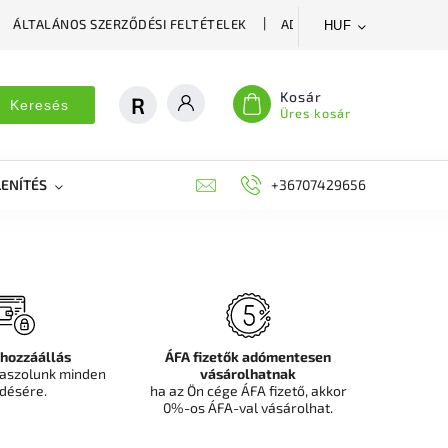
ÁLTALÁNOS SZERZŐDÉSI FELTÉTELEK
ADATVÉDELMI SZABÁLYZA
HUF
Kosár
Keresés
Üres kosár
ENÍTÉS
DEKORÁCIÓS FALPANEL, MŰNÖVÉNY FAL
+36707429656
FIT
 hozzáállás
ÁFA fizetők adómentesen
aszolunk minden
vásárolhatnak
désére.
ha az Ön cége ÁFA fizető, akkor
0%-os ÁFA-val vásárolhat.