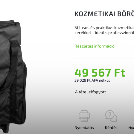
KOZMETIKAI BŐRÖ
Stílusos és praktikus kozmetika
kerékkel – ideális professzioná
Részletes információ
49 567 Ft
39 029 Ft ÁFA nélkül
A tétel elfogyott…
Nyomtatás
Kérdés
Ny