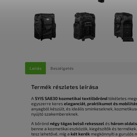
Leírás
Beszélgetés
Termék részletes leírása
A
SYIS SA830 kozmetikai textilbőrönd
tökéletes mego
egyszerre keres
eleganciát, praktikumot és mobilitá
anyagból készült, és ideális sminkeseknek, kozmetikus
nyújtó szakembereknek.
A bőrönd
négy tágas belső rekesszel
és
három oldals
benne a kozmetikai eszközök, kiegészítők és termékek
tesz lehetővé, míg a
két kerék
megkönnyíti a gurulós m