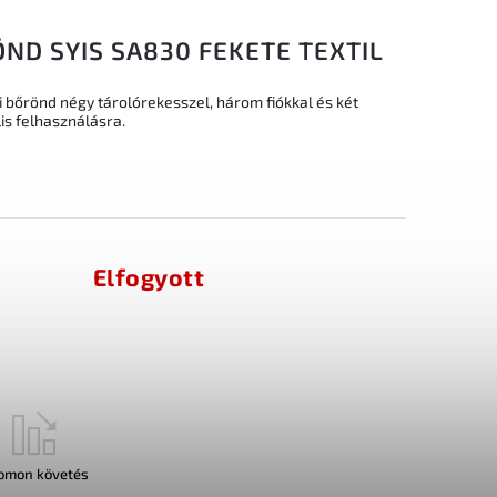
ND SYIS SA830 FEKETE TEXTIL
i bőrönd négy tárolórekesszel, három fiókkal és két
lis felhasználásra.
Elfogyott
omon követés