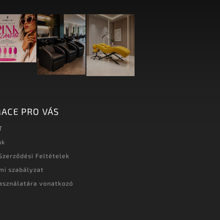
ACE PRO VÁS
T
nk
Szerződési Feltételek
mi szabályzat
asználatára vonatkozó
t