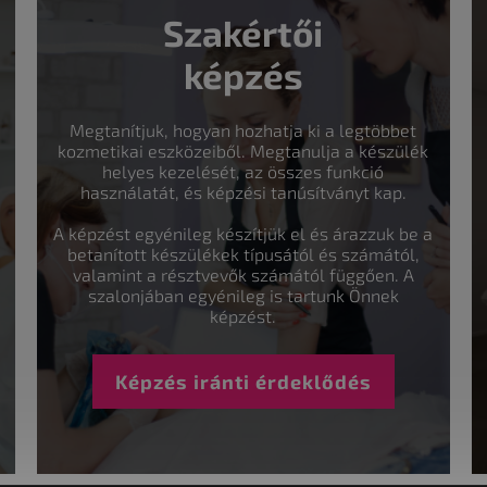
Szakértői
képzés
Megtanítjuk, hogyan hozhatja ki a legtöbbet
kozmetikai eszközeiből. Megtanulja a készülék
helyes kezelését, az összes funkció
használatát, és képzési tanúsítványt kap.
A képzést egyénileg készítjük el és árazzuk be a
betanított készülékek típusától és számától,
valamint a résztvevők számától függően. A
szalonjában egyénileg is tartunk Önnek
képzést.
Képzés iránti érdeklődés