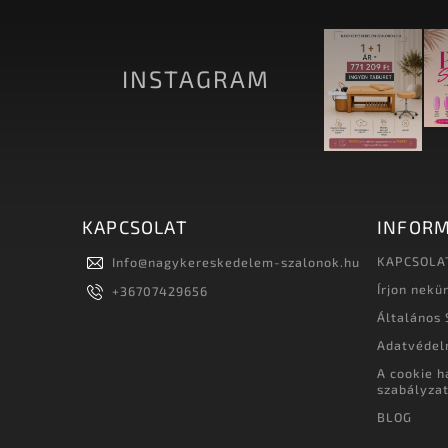
INSTAGRAM
KAPCSOLAT
INFORM
KAPCSOLA
Info
@
nagykereskedelem-szalonok.hu
Írjon nekü
+36707429656
Általános 
Adatvédel
A cookie h
szabályza
BLOG