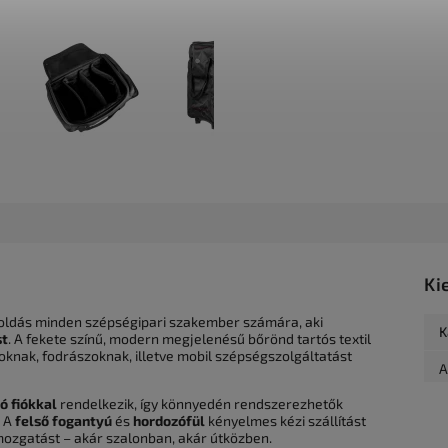
Ki
ldás minden szépségipari szakember számára, aki
K
st
. A fekete színű, modern megjelenésű bőrönd tartós textil
oknak, fodrászoknak, illetve mobil szépségszolgáltatást
A
ó fiókkal
rendelkezik, így könnyedén rendszerezhetők
. A
felső fogantyú
és
hordozófül
kényelmes kézi szállítást
ozgatást – akár szalonban, akár útközben.