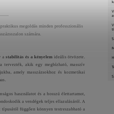
k
V
a
V
a praktikus megoldás minden professzionális
t
sszázsszalon számára.
S
M
y a
stabilitás és a kényelem
ideális ötvözete.
H
a tervezték, akik egy megbízható, masszív
T
njukba, amely masszázsokhoz és kozmetikai
S
mas.
nságos használatot és a hosszú élettartamot,
ndoskodik a vendégek teljes ellazulásáról. A
ek típusától függően könnyen testreszabható a