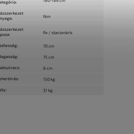
180-186 cm
ategória
:
ázszerkezet
fém
nyaga
:
ázszerkezet
fix / stacionáris
ípusa
:
zélesség
:
70 cm
agasság
:
75 cm
abszivacs
:
8 cm
eherbírás
:
150 kg
úly
:
31 kg