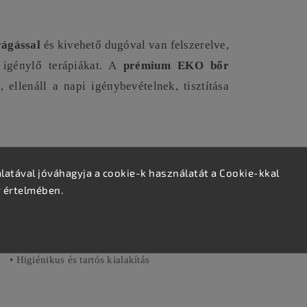
vágással
és kivehető dugóval van felszerelve,
 igénylő terápiákat. A
prémium EKO bőr
 ellenáll a napi igénybevételnek, tisztítása
atával jóváhagyja a cookie-k használatát a Cookie-kkal
ANYAGHASZNÁLAT
v értelmében.
• Prémium, könnyen tisztítható EKO bőr
• Strapabíró, stabil fémváz
• Nagy sűrűségű, formatartó habszivacs
• Higiénikus és tartós kialakítás