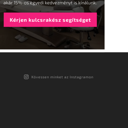
akár 15%-os egyedi kedvezményt is kínálunk.
Kérjen kulcsrakész segítséget
Kövessen minket az Instagramon