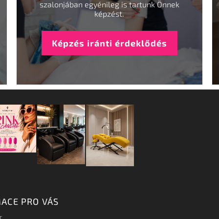
szalonjában egyénileg is tartunk Önnek
képzést.
Képzés iránti érdeklődés
ACE PRO VÁS
T