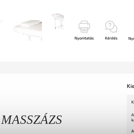
Nyomtatás
Kérdés
Ny
Ki
K
A
 MASSZÁZS
k
A