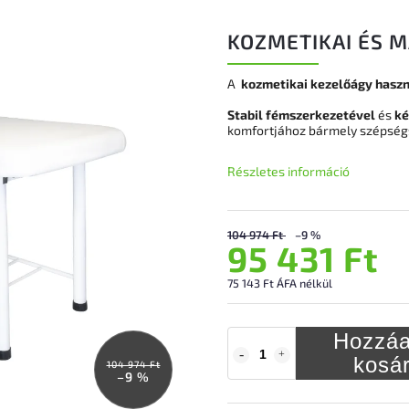
KOZMETIKAI ÉS 
A
kozmetikai kezelőágy
haszn
Stabil fémszerkezet
ével
és
ké
komfortjához bármely szépség
Részletes információ
104 974 Ft
–9 %
95 431 Ft
75 143 Ft ÁFA nélkül
Hozzáa
kosá
104 974 Ft
–9 %