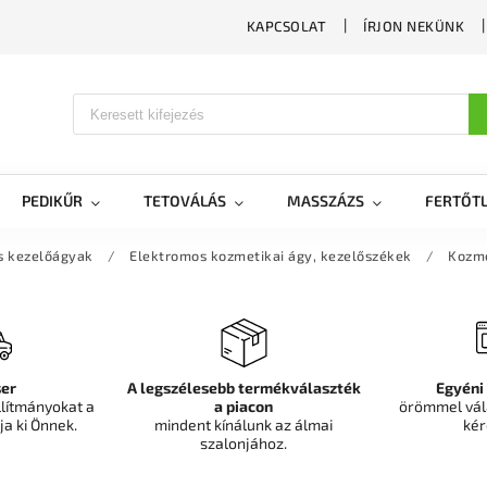
KAPCSOLAT
ÍRJON NEKÜNK
PEDIKŰR
TETOVÁLÁS
MASSZÁZS
FERTŐTL
s kezelőágyak
/
Elektromos kozmetikai ágy, kezelőszékek
/
Kozme
er
A legszélesebb termékválaszték
Egyéni
llítmányokat a
a piacon
örömmel vál
ja ki Önnek.
mindent kínálunk az álmai
kér
szalonjához.