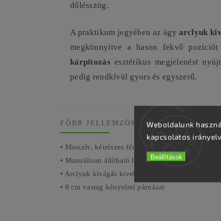
dőlésszög.
A praktikum jegyében az ágy
arclyuk ki
megkönnyítve a hason fekvő pozíciót
kárpitozás
esztétikus megjelenést nyújt,
pedig rendkívül gyors és egyszerű.
Weboldalunk használ
FŐBB JELLEMZŐK
kapcsolatos irányel
• Masszív, kétrészes fémszerkezet
Beállítások
• Manuálisan állítható háttámla (0° - 45°)
• Arclyuk kivágás kivehető dugóval
• 8 cm vastag kényelmi párnázat