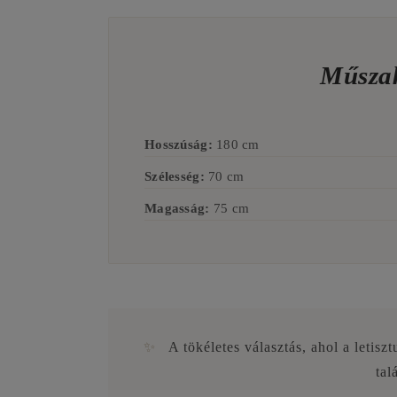
Műszak
Hosszúság:
180 cm
Szélesség:
70 cm
Magasság:
75 cm
✨
A tökéletes választás, ahol a letiszt
tal