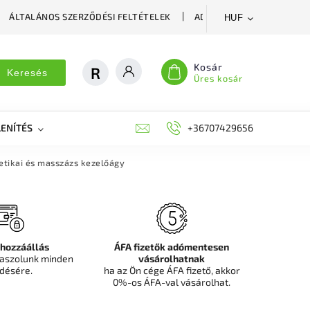
ÁLTALÁNOS SZERZŐDÉSI FELTÉTELEK
ADATVÉDELMI SZABÁLYZA
HUF
Kosár
Keresés
Üres kosár
ENÍTÉS
DEKORÁCIÓS FALPANEL, MŰNÖVÉNY FAL
+36707429656
FIT
tikai és masszázs kezelőágy
 hozzáállás
ÁFA fizetők adómentesen
aszolunk minden
vásárolhatnak
désére.
ha az Ön cége ÁFA fizető, akkor
0%-os ÁFA-val vásárolhat.