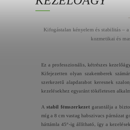
KEZELŐÁGY
Kifogástalan kényelem és stabilitás – 
kozmetikai és ma
Ez a professzionális, kétrészes kezelőág
Kifejezetten olyan szakemberek számár
szerkezetű alapdarabot keresnek szalo
kezelésekhez egyaránt tökéletesen alkal
A
stabil fémszerkezet
garantálja a bizto
míg a 8 cm vastag habszivacs párnázat go
háttámla 45°-ig állítható, így a kezelés