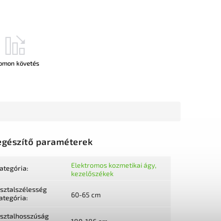
omon követés
egészítő paraméterek
Elektromos kozmetikai ágy,
ategória
:
kezelőszékek
sztalszélesség
60-65 cm
ategória
:
sztalhosszúság