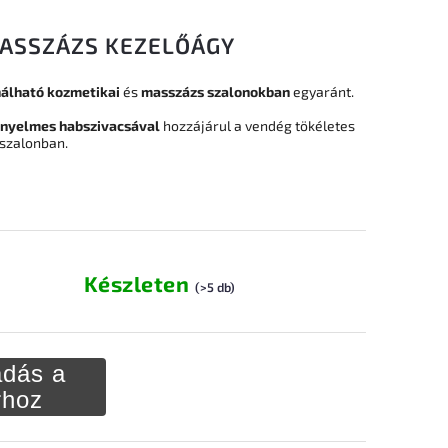
MASSZÁZS KEZELŐÁGY
álható
kozmetikai
és
masszázs szalonokban
egyaránt.
nyelmes habszivacs
ával
hozzájárul a vendég tökéletes
szalonban.
Készleten
(>5 db)
dás a
rhoz