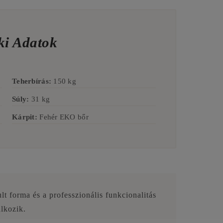
i Adatok
Teherbírás:
150 kg
Súly:
31 kg
Kárpit:
Fehér EKO bőr
ult forma és a professzionális funkcionalitás
álkozik.