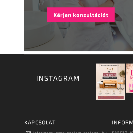
Kérjen konzultációt
INSTAGRAM
KAPCSOLAT
INFORM
KAPCSOLA
Info
@
nagykereskedelem-szalonok.hu