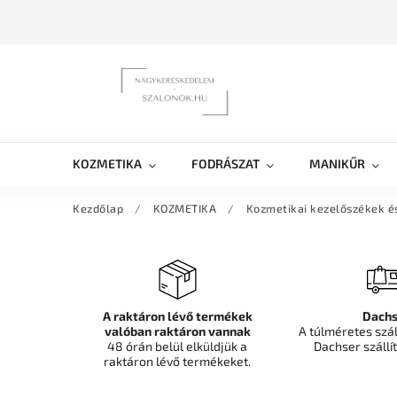
KOZMETIKA
FODRÁSZAT
MANIKŰR
Kezdőlap
/
KOZMETIKA
/
Kozmetikai kezelőszékek é
A raktáron lévő termékek
Dachs
valóban raktáron vannak
A túlméretes szá
48 órán belül elküldjük a
Dachser szállít
raktáron lévő termékeket.