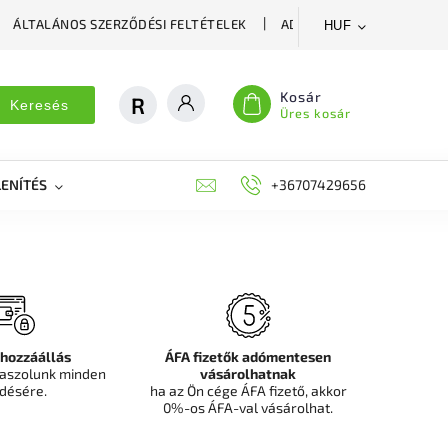
ÁLTALÁNOS SZERZŐDÉSI FELTÉTELEK
ADATVÉDELMI SZABÁLYZA
HUF
Kosár
Keresés
Üres kosár
ENÍTÉS
DEKORÁCIÓS FALPANEL, MŰNÖVÉNY FAL
+36707429656
FIT
 hozzáállás
ÁFA fizetők adómentesen
aszolunk minden
vásárolhatnak
désére.
ha az Ön cége ÁFA fizető, akkor
0%-os ÁFA-val vásárolhat.