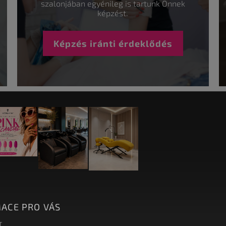
szalonjában egyénileg is tartunk Önnek
képzést.
Képzés iránti érdeklődés
ACE PRO VÁS
T