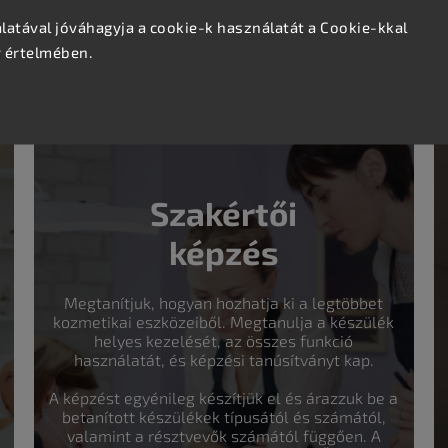
ndezés fontos szempont.
atával jóváhagyja a cookie-k használatát a Cookie-kkal
kos, hanem kényelmet és komfortot is nyújt a kezelések
v értelmében.
s szépségápolási szolgáltatásról.
Szakértői
képzés
Megtanítjuk, hogyan hozhatja ki a legtöbbet
kozmetikai eszközeiből. Megtanulja a készülék
helyes kezelését, az összes funkció
használatát, és képzési tanúsítványt kap.
A képzést egyénileg készítjük el és árazzuk be a
betanított készülékek típusától és számától,
valamint a résztvevők számától függően. A