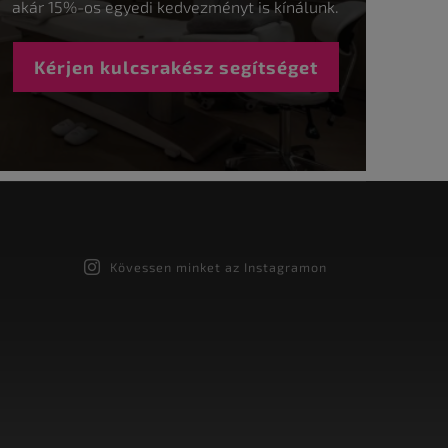
akár 15%-os egyedi kedvezményt is kínálunk.
Kérjen kulcsrakész segítséget
Kövessen minket az Instagramon