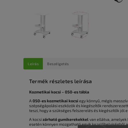
Leírás
Beszélgetés
Termék részletes leírása
Kozmetikai kocsi – 050-es tábla
A
050-es kozmetikai kocsi
egy könnyű, mégis masszív
szépségápolási eszközök és kiegészítők rendszerezett
teszi, hogy a szükséges felszerelés és kiegészítők jól
A kocsi
zárható gumikerekekkel
van ellátva, amelyek b
esetén könnyen mozgatható egyik kezelőhelyiségből a