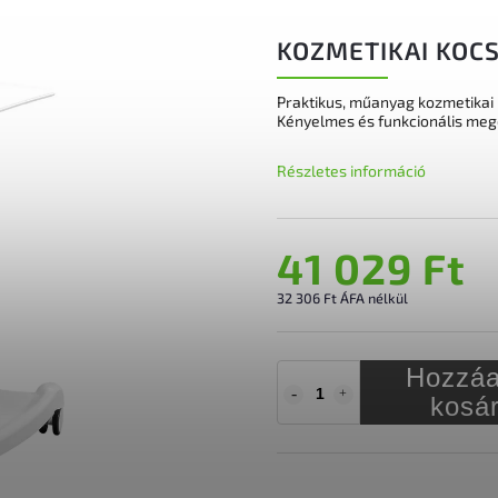
KOZMETIKAI KOCS
Praktikus, műanyag kozmetikai 
Kényelmes és funkcionális meg
Részletes információ
41 029 Ft
32 306 Ft ÁFA nélkül
Hozzáa
kosá