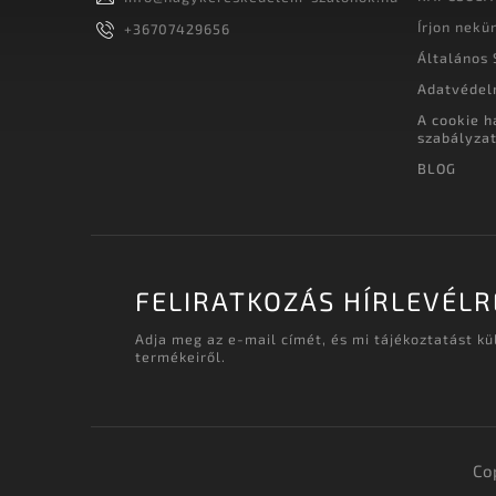
Írjon nekü
+36707429656
Általános 
Adatvédel
A cookie h
szabályza
BLOG
FELIRATKOZÁS HÍRLEVÉLR
Adja meg az e-mail címét, és mi tájékoztatást k
termékeiről.
Co