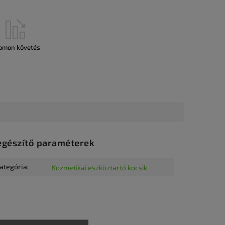
omon követés
egészítő paraméterek
ategória
:
Kozmetikai eszköztartó kocsik