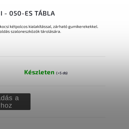
I - 050-ES TÁBLA
kocsi kétpolcos kialakítással, zárható gumikerekekkel.
oldás szaloneszközök tárolására.
Készleten
(>5 db)
dás a
rhoz