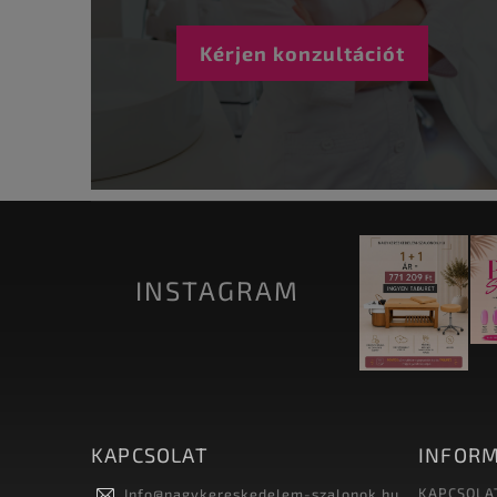
Kérjen konzultációt
INSTAGRAM
KAPCSOLAT
INFORM
KAPCSOLA
Info
@
nagykereskedelem-szalonok.hu