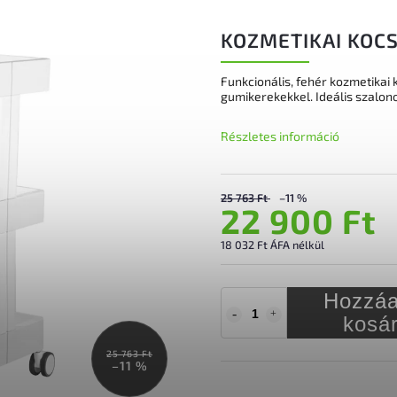
KOZMETIKAI KOCS
Funkcionális, fehér kozmetikai
gumikerekekkel. Ideális szalon
Részletes információ
25 763 Ft
–11 %
22 900 Ft
18 032 Ft ÁFA nélkül
Hozzáa
kosá
25 763 Ft
–11 %