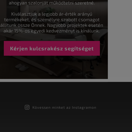
ahogyan szalonját működtetni szeretné.
Kiválasztjuk a legjobb ár-érték arányú
termékeket, és személyre szabott csomagot
állítunk össze Önnek. Nagyobb projektek esetén
akár 15%-os egyedi kedvezményt is kínálunk.
Kérjen kulcsrakész segítséget
Kövessen minket az Instagramon