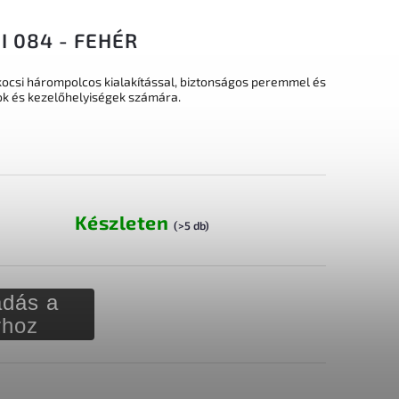
I 084 - FEHÉR
 kocsi hárompolcos kialakítással, biztonságos peremmel és
ok és kezelőhelyiségek számára.
Készleten
(>5 db)
dás a
rhoz