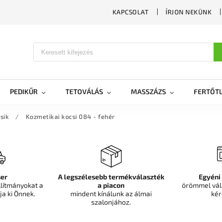
KAPCSOLAT
ÍRJON NEKÜNK
PEDIKŰR
TETOVÁLÁS
MASSZÁZS
FERTŐTL
sik
/
Kozmetikai kocsi 084 - fehér
er
A legszélesebb termékválaszték
Egyéni
llítmányokat a
a piacon
örömmel vál
ja ki Önnek.
mindent kínálunk az álmai
kér
szalonjához.