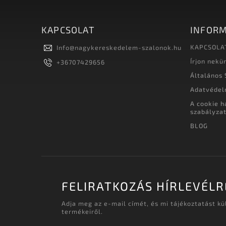
KAPCSOLAT
INFORM
KAPCSOLA
Info
@
nagykereskedelem-szalonok.hu
Írjon nekü
+36707429656
Általános 
Adatvédel
A cookie h
szabályza
BLOG
FELIRATKOZÁS HÍRLEVÉLR
Adja meg az e-mail címét, és mi tájékoztatást k
termékeiről.