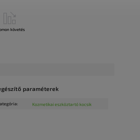
omon követés
egészítő paraméterek
ategória
:
Kozmetikai eszköztartó kocsik