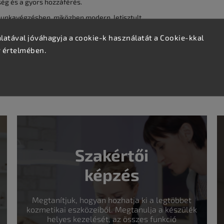
ég és a gyors hozzáférés.
munkavégzésben, miközben modern, letisztult
nyezetbe.
atával jóváhagyja a cookie-k használatát a Cookie-kkal
v értelmében.
Szakértői
képzés
Megtanítjuk, hogyan hozhatja ki a legtöbbet
kozmetikai eszközeiből. Megtanulja a készülék
helyes kezelését, az összes funkció