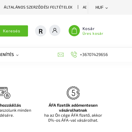
ÁLTALÁNOS SZERZŐDÉSI FELTÉTELEK
ADATVÉDELMI SZABÁLYZA
HUF
Kosár
Keresés
Üres kosár
ENÍTÉS
DEKORÁCIÓS FALPANEL, MŰNÖVÉNY FAL
+36707429656
FIT
 hozzáállás
ÁFA fizetők adómentesen
aszolunk minden
vásárolhatnak
désére.
ha az Ön cége ÁFA fizető, akkor
0%-os ÁFA-val vásárolhat.