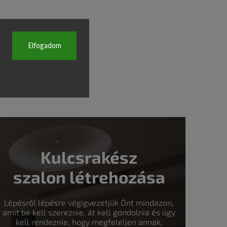
Elfogadom
Kulcsrakész
szalon létrehozása
Lépésről lépésre végigvezetjük Önt mindazon,
amit be kell szereznie, át kell gondolnia és úgy
kell rendeznie, hogy megfeleljen annak,