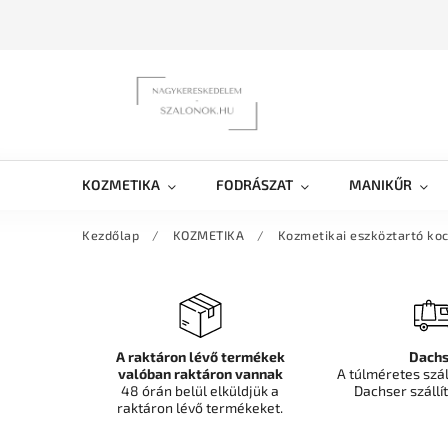
KOZMETIKA
FODRÁSZAT
MANIKŰR
Kezdőlap
/
KOZMETIKA
/
Kozmetikai eszköztartó koc
A raktáron lévő termékek
Dachs
valóban raktáron vannak
A túlméretes szá
48 órán belül elküldjük a
Dachser szállít
raktáron lévő termékeket.