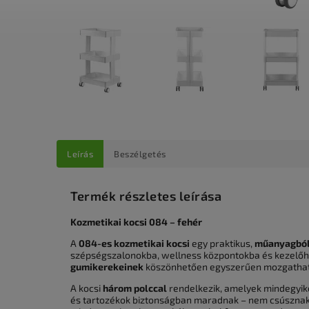
Leírás
Beszélgetés
Termék részletes leírása
Kozmetikai kocsi 084 – fehér
A
084-es kozmetikai kocsi
egy praktikus,
műanyagból 
szépségszalonokba, wellness központokba és kezelőhe
gumikerekeinek
köszönhetően egyszerűen mozgatható
A kocsi
három polccal
rendelkezik, amelyek mindegyi
és tartozékok biztonságban maradnak – nem csúsznak