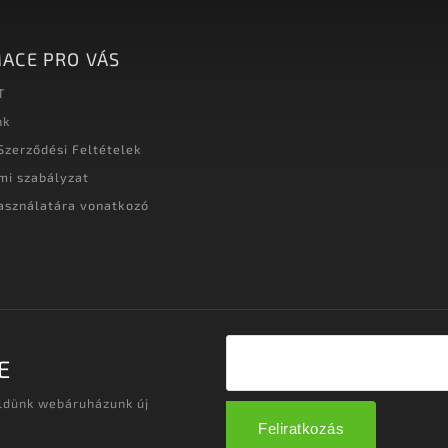
ACE PRO VÁS
T
nk
Szerződési Feltételek
mi szabályzat
asználatára vonatkozó
t
E
üldünk webáruházunk új
Feliratkozás