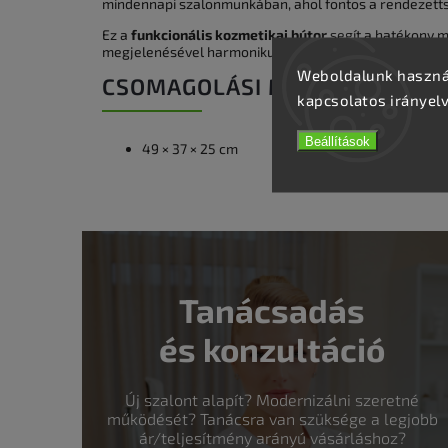
mindennapi szalonmunkában, ahol fontos a rendezetts
Ez a
funkcionális kozmetikai bútor
segít a hatékony 
megjelenésével harmonikusan illeszkedik bármely kör
Weboldalunk használ
CSOMAGOLÁSI MÉRETEK:
kapcsolatos irányel
Beállítások
49 × 37 × 25 cm
Tanácsadás
és konzultáció
Új szalont alapít? Modernizálni szeretné
működését? Tanácsra van szüksége a legjobb
ár/teljesítmény arányú vásárláshoz?