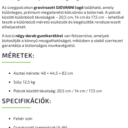
Az üvegpolcokon
gravírozott GIOVANNI logó
található, amely
különleges, prémium megjelenést kölcsönöz a bútornak. A polcok
közötti különböző távolságok – 20,5 cm, 14 cm és 17,5 cm – lehetővé
teszik a különböző méretű eszközök és kiegészítők rendszerezett
elhelyezését.
A kocsi
négy darab gumikerékkel
van felszerelve, amelyek
biztosítják a könnyű mozgathatóságot, miközben a stabil szerkezet
garantálja a biztonságos munkavégzést.
MÉRETEK:
Asztal mérete: 48 × 44,5 × 82 cm
Súly: 12,5 kg
Polcok közötti távolság: 20,5 cm / 14 cm / 17,5 cm
SPECIFIKÁCIÓK:
Fehér szín
Gravírozott üvegpolcok (4 db)