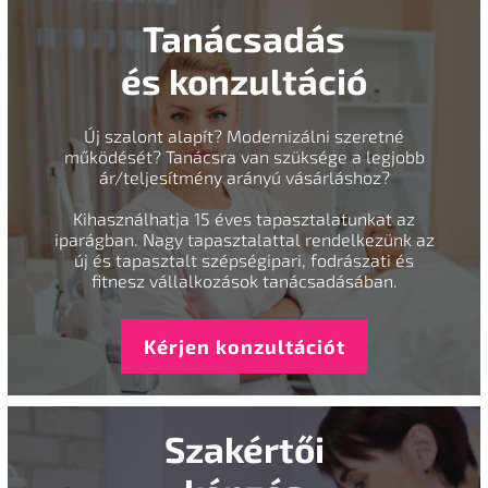
Tanácsadás
és konzultáció
Új szalont alapít? Modernizálni szeretné
működését? Tanácsra van szüksége a legjobb
ár/teljesítmény arányú vásárláshoz?
Kihasználhatja 15 éves tapasztalatunkat az
iparágban. Nagy tapasztalattal rendelkezünk az
új és tapasztalt szépségipari, fodrászati és
fitnesz vállalkozások tanácsadásában.
Kérjen konzultációt
Szakértői