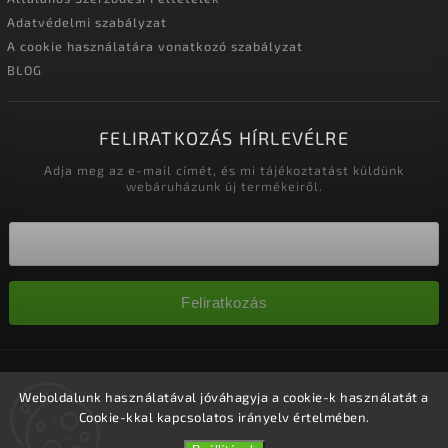
Adatvédelmi szabályzat
A cookie használatára vonatkozó szabályzat
BLOG
FELIRATKOZÁS HÍRLEVÉLRE
Adja meg az e-mail címét, és mi tájékoztatást küldünk
webáruházunk új termékeiről.
Feliratkozás
Copyright 2026
Nagykereskedelem-szalonok
. Minden jog
fenntartva.
Weboldalunk használatával jóváhagyja a cookie-k használatát a
Cookie-kkal kapcsolatos irányelv értelmében.
Süti beállítások szerkesztése
Vytvořil
Shoptet
| Design
Shoptak.cz.