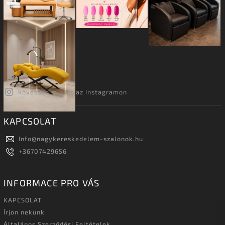
Kövessen minket az Instagramon
KAPCSOLAT
Info
@
nagykereskedelem-szalonok.hu
+36707429656
INFORMACE PRO VÁS
KAPCSOLAT
Írjon nekünk
Általános Szerződési Feltételek