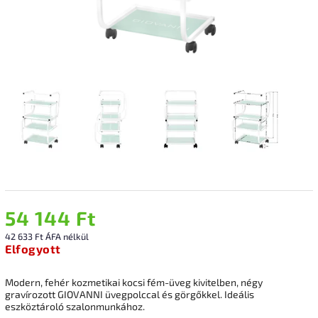
54 144 Ft
42 633 Ft ÁFA nélkül
Elfogyott
Modern, fehér kozmetikai kocsi fém-üveg kivitelben, négy
gravírozott GIOVANNI üvegpolccal és görgőkkel. Ideális
eszköztároló szalonmunkához.