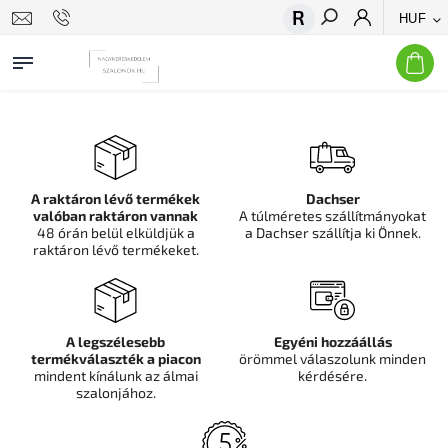
HUF
Keresés
A raktáron lévő termékek
Dachser
valóban raktáron vannak
A túlméretes szállítmányokat
48 órán belül elküldjük a
a Dachser szállítja ki Önnek.
raktáron lévő termékeket.
A legszélesebb
Egyéni hozzáállás
termékválaszték a piacon
örömmel válaszolunk minden
mindent kínálunk az álmai
kérdésére.
szalonjához.