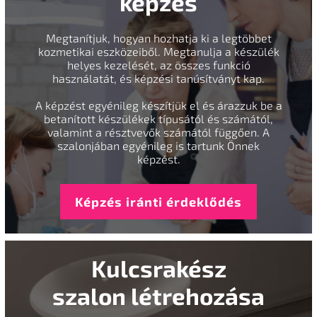
képzés
Megtanítjuk, hogyan hozhatja ki a legtöbbet
kozmetikai eszközeiből. Megtanulja a készülék
helyes kezelését, az összes funkció
használatát, és képzési tanúsítványt kap.
A képzést egyénileg készítjük el és árazzuk be a
betanított készülékek típusától és számától,
valamint a résztvevők számától függően. A
szalonjában egyénileg is tartunk Önnek
képzést.
Képzés iránti érdeklődés
Kulcsrakész
szalon létrehozása