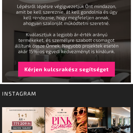
Lépésről lépésre végigvezetjük Önt mindazon,
amit be kell szereznie, át kell gondolnia és úgy
kell rendeznie, hogy megfeleljen annak,
ahogyan szalonját működtetni szeretné.
Kiválasztjuk a legjobb ár-érték arányú
termékeket, és személyre szabott csomagot
állítunk össze Önnek. Nagyobb projektek esetén
akár 15%-os egyedi kedvezményt is kínálunk.
Kérjen kulcsrakész segítséget
INSTAGRAM