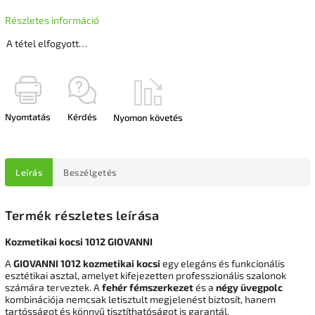
Részletes információ
A tétel elfogyott…
Nyomtatás
Kérdés
Nyomon követés
Leírás
Beszélgetés
Termék részletes leírása
Kozmetikai kocsi 1012 GIOVANNI
A
GIOVANNI 1012 kozmetikai kocsi
egy elegáns és funkcionális
esztétikai asztal, amelyet kifejezetten professzionális szalonok
számára terveztek. A
fehér fémszerkezet
és a
négy üvegpolc
kombinációja nemcsak letisztult megjelenést biztosít, hanem
tartósságot és könnyű tisztíthatóságot is garantál.