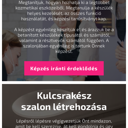
Megtanítjuk, hogyan hozhatja ki a legtöbbet
kozmetikai eszközeiből. Megtanulja a készülék
helyes kezelését, az összes funkció
használatát, és képzési tanúsítványt kap.
A képzést egyénileg készítjük el és árazzuk be a
betanított készülékek típusától és számától,
valamint a résztvevők számától függően. A
szalonjában egyénileg is tartunk Önnek
képzést.
Képzés iránti érdeklődés
Kulcsrakész
szalon létrehozása
Lépésről lépésre végigvezetjük Önt mindazon,
amit be kell szereznie, át kell gondolnia és úgy