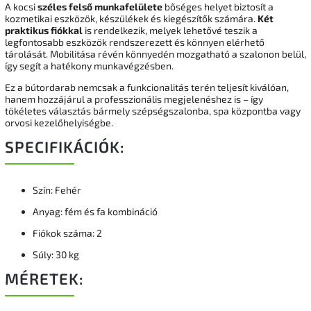
A kocsi
széles felső munkafelülete
bőséges helyet biztosít a
kozmetikai eszközök, készülékek és kiegészítők számára.
Két
praktikus fiókkal
is rendelkezik, melyek lehetővé teszik a
legfontosabb eszközök rendszerezett és könnyen elérhető
tárolását. Mobilitása révén könnyedén mozgatható a szalonon belül,
így segít a hatékony munkavégzésben.
Ez a bútordarab nemcsak a funkcionalitás terén teljesít kiválóan,
hanem hozzájárul a professzionális megjelenéshez is – így
tökéletes választás bármely szépségszalonba, spa központba vagy
orvosi kezelőhelyiségbe.
SPECIFIKÁCIÓK:
Szín: Fehér
Anyag: fém és fa kombináció
Fiókok száma: 2
Súly: 30 kg
MÉRETEK: