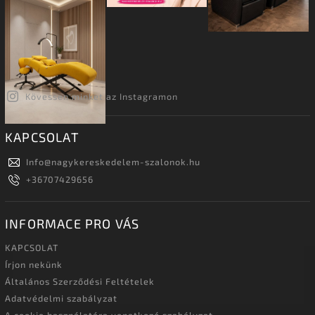
Kövessen minket az Instagramon
KAPCSOLAT
Info
@
nagykereskedelem-szalonok.hu
+36707429656
INFORMACE PRO VÁS
KAPCSOLAT
Írjon nekünk
Általános Szerződési Feltételek
Adatvédelmi szabályzat