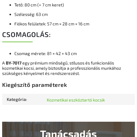
Tető: 80 cm (+ 7 cm keret)
Szélesség: 63 cm
Fiókos felületek: 57 cm × 28 cm × 16 cm
CSOMAGOLÁS:
Csomag mérete: 81 × 42 × 43 cm
A
BY-7017
egy prémium minőségű, stílusos és funkcionális
kozmetikai kocsi, amely biztosítja a professzionális munkához
szükséges kényelmet és rendszerezést.
Kiegészítő paraméterek
Kategória
:
Kozmetikai eszköztartó kocsik
Tanácsadás