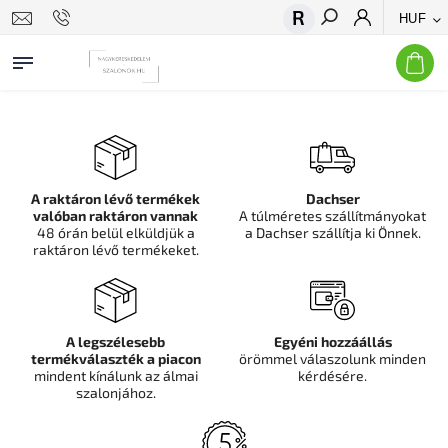
HUF
Keresés
A raktáron lévő termékek
Dachser
valóban raktáron vannak
A túlméretes szállítmányokat
48 órán belül elküldjük a
a Dachser szállítja ki Önnek.
raktáron lévő termékeket.
A legszélesebb
Egyéni hozzáállás
termékválaszték a piacon
örömmel válaszolunk minden
mindent kínálunk az álmai
kérdésére.
szalonjához.