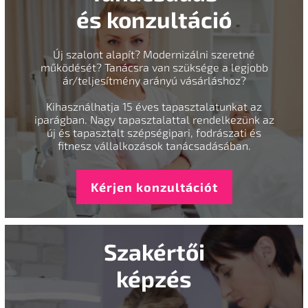
és konzultáció
Új szalont alapít? Modernizálni szeretné
működését? Tanácsra van szüksége a legjobb
ár/teljesítmény arányú vásárláshoz?
Kihasználhatja 15 éves tapasztalatunkat az
iparágban. Nagy tapasztalattal rendelkezünk az
új és tapasztalt szépségipari, fodrászati és
fitnesz vállalkozások tanácsadásában.
Kérjen konzultációt
Szakértői
képzés