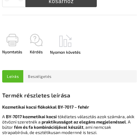
kosárhoz
Nyomtatás
Kérdés
Nyomon követés
Leírás
Beszélgetés
Termék részletes leírása
Kozmetikai kocsi fiókokkal BY-7017 – fehér
A
BY-7017 kozmetikai kocsi
tökéletes választás azok számára, akik
ötvözni szeretnék a
praktikusságot az elegáns megjelenéssel
. A
bútor
fém és fa kombinációjával készült
, ami nemcsak
strapabíróvá, de esztétikusan modernné is teszi.