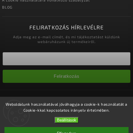
A cookie használatára vonatkozó szabályzat
BLOG
FELIRATKOZÁS HÍRLEVÉLRE
Adja meg az e-mail címét, és mi tájékoztatást küldünk
webáruházunk új termékeiről.
Feliratkozás
Copyright 2026
Nagykereskedelem-szalonok
. Minden jog
fenntartva.
Weboldalunk használatával jóváhagyja a cookie-k használatát a
Cookie-kkal kapcsolatos irányelv értelmében.
Süti beállítások szerkesztése
Vytvořil
Shoptet
| Design
Shoptak.cz.
Beállítások